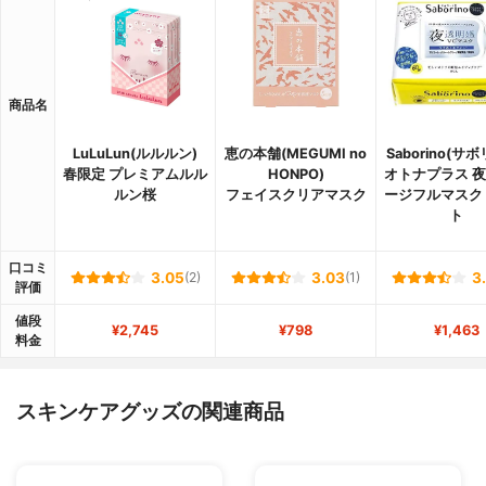
商品名
LuLuLun(ルルルン)
恵の本舗(MEGUMI no
Saborino(サ
春限定 プレミアムルル
HONPO)
オトナプラス 
ルン桜
フェイスクリアマスク
ージフルマスク
ト
口コミ
3.05
(2)
3.03
(1)
3
評価
値段
¥2,745
¥798
¥1,463
料金
スキンケアグッズの関連商品