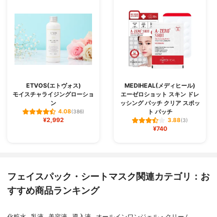
ETVOS(エトヴォス)
MEDIHEAL(メディヒール)
モイスチャライジングローショ
エーゼロショット スキン ドレ
ン
ッシング パッチ クリア スポッ
ト パッチ
4.08
(386)
¥2,992
3.88
(3)
¥740
フェイスパック・シートマスク関連カテゴリ：お
すすめ商品ランキング
化粧水
乳液
美容液
導入液
オールインワンジェル・クリーム