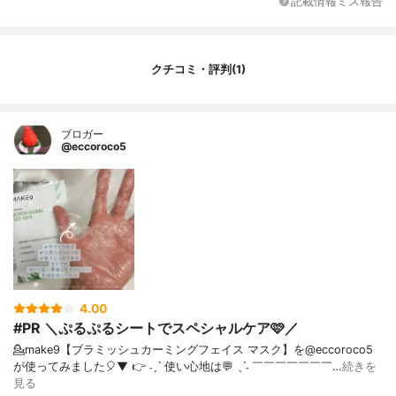
記載情報ミス報告
クチコミ・評判(1)
ブロガー
@eccoroco5
4.00
#PR ＼ぷるぷるシートでスペシャルケア🩷／
💁make9【ブラミッシュカーミングフェイス マスク】を@eccoroco5
が使ってみました🎈⁡▼⁡⁡⁡ 👉 ˗ˏˋ 使い心地は💬 ˎˊ˗ ￣￣￣￣￣￣￣…
続きを
見る