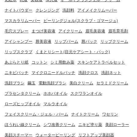
ナイトパウダー
クレンジング
洗顔料
アイメイクリムーバー
マスカラリムーバー
ピーリングジェル(スクラブ・ゴマージュ)
毛穴スプレー
まつげ美容液
アイクリーム
眉毛美容液
眉毛育毛剤
アイシャンプー
唇美容液
リップバーム
唇パック
リップクリーム
リップスクラブ
くまとりシート(目元ケアシート・パック)
あぶらとり紙
コットン
シミ用飲み薬
スキンケアトラベルセット
ニキビパッチ
マイクロニードルパッチ
洗顔クロス
洗顔ネット
洗顔ブラシ
繭玉
電動洗顔ブラシ
美白クリーム
セラミドクリーム
プラセンタクリーム
ホホバオイル
スクワランオイル
ローズヒップオイル
マルラオイル
フェイスクリーム・ジェル・バーム
ナイトクリーム
ワセリン
ほうれい線クリーム
シワ改善クリーム
ニキビ塗り薬
美顔ローラー
美顔スチーマー
ウォーターピーリング
リフトアップ美顔器