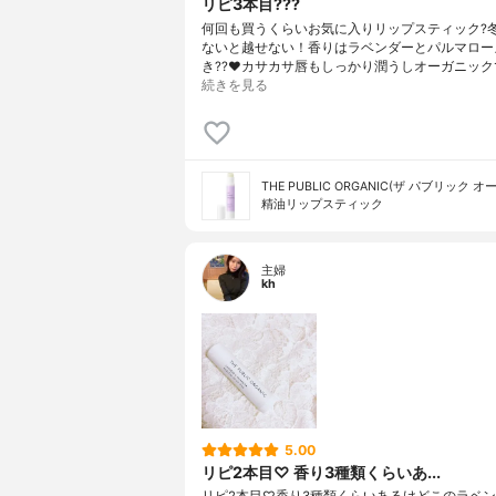
リピ3本目???
何回も買うくらいお気に入りリップスティック?
ないと越せない！香りはラベンダーとパルマロー
き??❤️カサカサ唇もしっかり潤うしオーガニック
続きを見る
THE PUBLIC ORGANIC(ザ パブリック 
精油リップスティック
主婦
kh
5.00
リピ2本目♡ 香り3種類くらいあ...