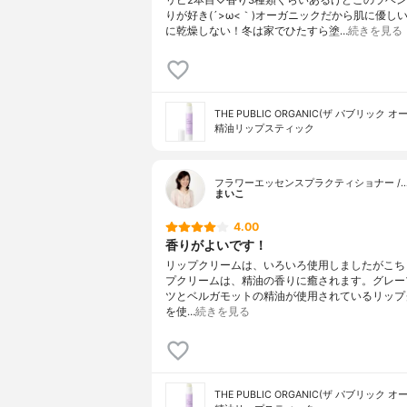
リピ2本目♡香り3種類くらいあるけどこのラベン
りが好き(´>ω<｀)オーガニックだから肌に優し
に乾燥しない！冬は家でひたすら塗…
続きを見る
THE PUBLIC ORGANIC(ザ パブリック 
精油リップスティック
フラワーエッセンスプラクティショナー /
まいこ
4.00
香りがよいです！
リップクリームは、いろいろ使用しましたがこち
プクリームは、精油の香りに癒されます。グレー
ツとベルガモットの精油が使用されているリップ
を使…
続きを見る
THE PUBLIC ORGANIC(ザ パブリック 