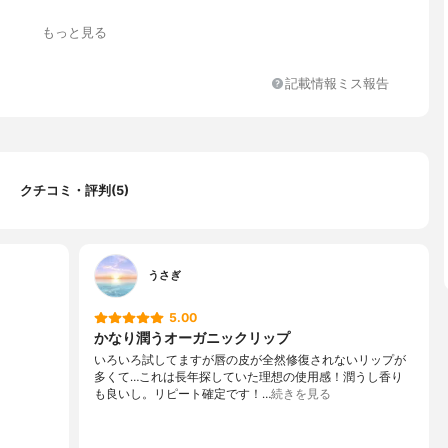
油、ホホバ種子油、ミツロウ、イソステアリン酸水添ヒマシ油、シ
もっと見る
ナウバロウ、ベルガモット果実油、ギンコウボク花油、ライム油、
油、ビターオレンジ花油、マヨラナ花油、ニオイテンジクアオイ葉
クトンエキス、ブドウ種子油、プルーン種子油、ヒマワリ種子油、
記載情報ミス報告
オレンジ果皮油、オレンジ果皮油、ユズ果皮油、アオモジ果実油、
ンジ葉／枝油、ティーツリー葉油、オニサルビア花／葉／茎油、バ
リナ葉油、パルマローザ油、フェルラガルバニフルア樹脂油、パチ
セイロンニッケイ樹皮油、セイヨウネズ果実油、スペアミント油、
油、トコフェロール、ニクズク核油、チョウジ芽油、コショウ果実
クチコミ・評判(5)
うさぎ
5.00
かなり潤うオーガニックリップ
いろいろ試してますが唇の皮が全然修復されないリップが
多くて…これは長年探していた理想の使用感！潤うし香り
も良いし。リピート確定です！…
続きを見る