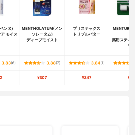
アベンヌ)
MENTHOLATUM(メン
ブリステックス
MENTURM
ア モイス
ソレータム)
トリプルバター
ム)
ディープモイスト
薬用スティ
ラ
3.83
(6)
3.88
(7)
3.84
(1)
2
¥307
¥347
¥55