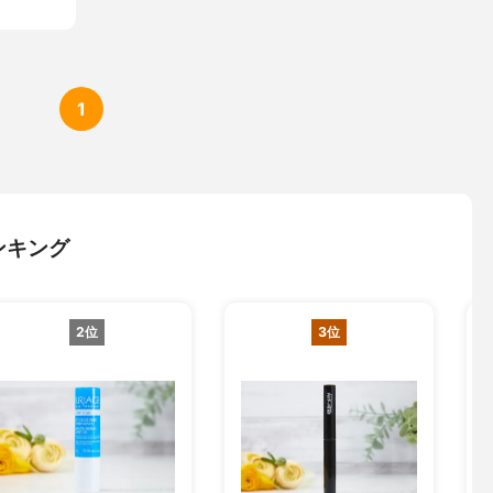
1
ンキング
2位
3位