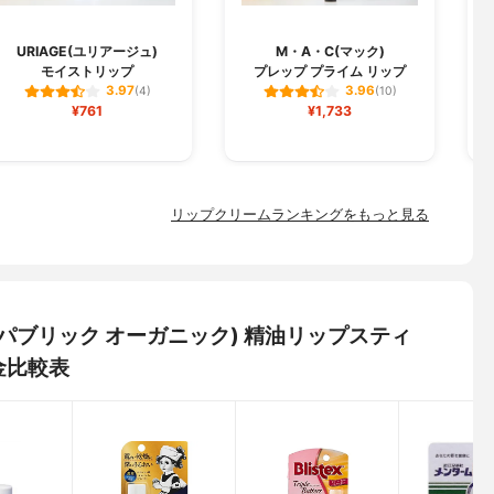
URIAGE(ユリアージュ)
M・A・C(マック)
モイストリップ
プレップ プライム リップ
3.97
3.96
(4)
(10)
¥761
¥1,733
リップクリームランキングをもっと見る
IC(ザ パブリック オーガニック) 精油リップスティ
金比較表