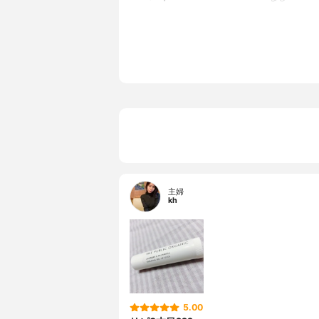
全成分
リーブ果実
ア脂、カル
レモン果皮
油、プラン
マンダリン
ビターオレ
ロスマベツ
ョリ葉油、
ベチベル根
油
主婦
kh
5.00