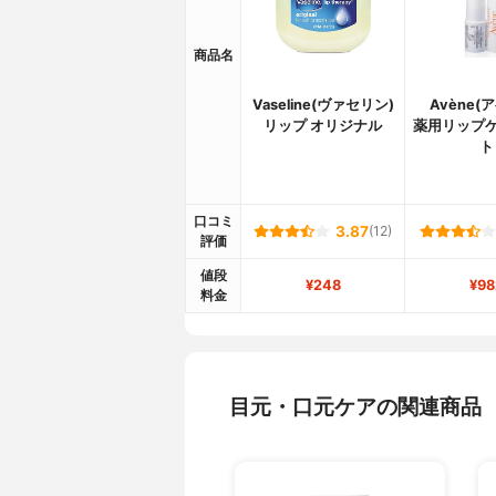
商品名
Vaseline(ヴァセリン)
Avène(
リップ オリジナル
薬用リップケ
ト
口コミ
3.87
(12)
評価
値段
¥248
¥98
料金
目元・口元ケアの関連商品