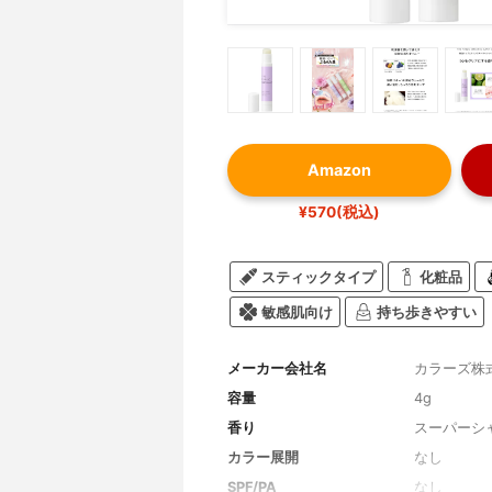
Amazon
¥570(税込)
スティックタイプ
化粧品
敏感肌向け
持ち歩きやすい
メーカー会社名
カラーズ株
容量
4g
香り
スーパーシ
カラー展開
なし
SPF/PA
なし