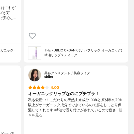
冬はこれが
ズが好
で安心◡…
オーガニック)
THE PUBLIC ORGANIC(ザ パブリック オーガニック)
精油リップスティック
美容アシスタント / 美容ライター
shiho
4.00
オーガニックリップなのにプチプラ！
私も愛用中！こだわりの天然由来成分100%と原材料の70%
以上がオーガニック成分でできているので唇をしっとり保
湿してくれます♪精油で香り付けがされているので癒さ…
続
きを見る