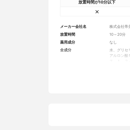
放置時間が10分以下
メーカー会社名
株式会社帝
放置時間
10～20分
薬用成分
なし
全成分
水、グリセ
アルロン酸
ス、１，２
ツボクサエ
ス、カミメ
子油、ヒド
マー、トロ
パク、アデ
ヘキシルグ
スモン酸メ
（Ｃ１０－
ド、コハク
ロパンジオ
カン、水添
リン酸）グ