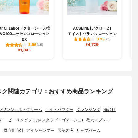
Dr.Ci:Labo(ドクターシーラボ)
ACSEINE(アクセーヌ)
VC100エッセンスローション
モイストバランス ローション
EX
3.95
(76)
¥4,729
3.96
(45)
¥1,045
スク関連カテゴリ：おすすめ商品ランキング
ンワンジェル・クリーム
ナイトパウダー
クレンジング
洗顔料
バー
ピーリングジェル(スクラブ・ゴマージュ)
毛穴スプレー
眉毛育毛剤
アイシャンプー
唇美容液
リップバーム