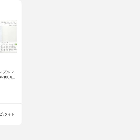
根エキス、メマツヨイグサ花エキス、ウルムスダビディアナ根エキ
ウショウ葉エキス、コクシニアインディカ果実エキス、コハク、ナ
ス 、オリーブ果実油、スクワラン、フィトステロールズ、レシチ
シア脂
入り
ーカリとトマトの香り
アンプル マ
を100%…
毛穴タイト