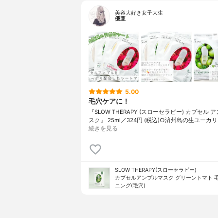
キス、クズ
美容大好き女子大生
ス、ダイオ
優亜
ス果実エキ
ン、香料、
内容量
25g×10枚
香り
ほんのりユ
製造国
韓国
内容量のバリエーション
なし
5.00
毛穴ケアに！
『SLOW THERAPY (スローセラピー) カプセル 
スク』 25ml／324円 (税込)○済州島の生ユーカリ
続きを見る
SLOW THERAPY(スローセラピー)
カプセルアンプルマスク グリーントマト 
ニング(毛穴)