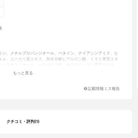
美
リン、メチルプロパンジオール、ベタイン、ナイアシンアミド、ヒ
Ｎａ、ユーカリ葉エキス、加水分解ヒアルロン酸、トマト果実エキ
－ヘキサンジオール、ハマメリス水、オタネニンジン果実エキス、
キス、アボカド油脂肪酸ブチル、セラミドＮＰ、コラーゲンエキ
もっと見る
ボウキ葉エキス、ウコン根エキス、サンゴモエキス、ワサビノキ種
ロキシアセトフェノン、ラウリン酸ポリグリセリル－１０、カルボ
メタミン、パンテノール、キサンタンガム、加水分解エンドウタン
記載情報ミス報告
ノシン、ＢＧ、ＥＤＴＡ－２Ｎａ、ペンチレングリコール、エチル
リセリン、フェネチルアルコール、テルピネオール、ジヒドロジャ
チル、サリチル酸ヘキシル、（アクリレーツ／アクリル酸アルキル
３０））クロスポリマー、ユーカリプトール、シクラメンアルデヒ
酸、カプリロイルサリチル酸、グルコノラクトン、マンデル酸、プ
クチコミ・評判(1)
ール、ポリクオタニウム－５１、カバ葉／根／茎エキス、β－グル
レシチン、エタノール、トコフェロール、トリ（カプリル酸／カプ
リセリル、メリアアザジラクタ葉エキス、メリアアザジラクタ花エ