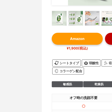
Amazon
¥1,900(税込)
シートタイプ
弱酸性
収
コラーゲン配合
敏感肌
乾燥肌
オフ時の洗顔不要