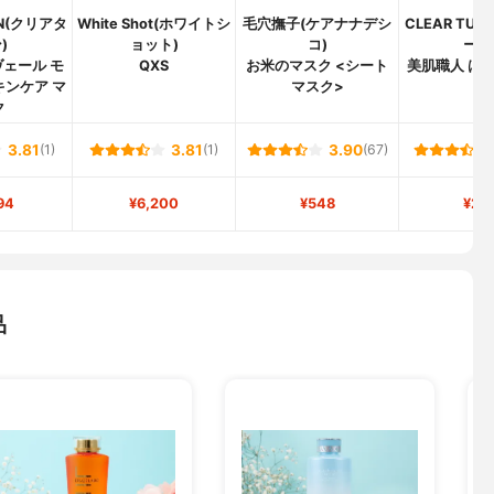
RN(クリアタ
White Shot(ホワイトシ
毛穴撫子(ケアナナデシ
CLEAR TU
)
ョット)
コ)
ーン
ェール モ
QXS
お米のマスク <シート
美肌職人 は
キンケア マ
マスク>
ク
ク
3.81
(1)
3.81
(1)
3.90
(67)
94
¥6,200
¥548
¥27
品