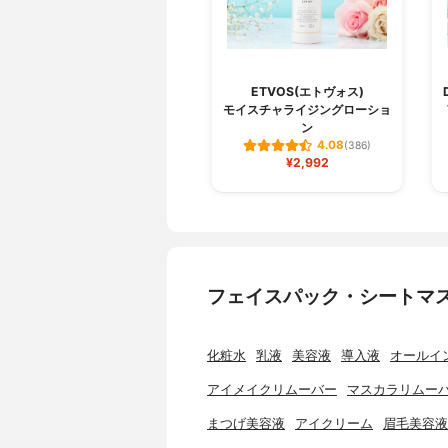
ETVOS(エトヴォス)
モイスチャライジングローショ
ン
4.08
(386)
¥2,992
フェイスパック・シートマ
化粧水
乳液
美容液
導入液
オールイ
アイメイクリムーバー
マスカラリムー
まつげ美容液
アイクリーム
眉毛美容液