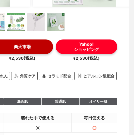
Yahoo!
楽天市場
ショッピング
¥2,530(税込)
¥2,530(税込)
れん
角質ケア
セラミド配合
ヒアルロン酸配合
混合肌
普通肌
オイリー肌
濡れた手で使える
毎日使える