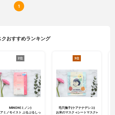
1
スクおすすめランキング
2位
3位
MINON(ミノン)
毛穴撫子(ケアナナデシコ)
B
アミノモイスト ぷるぷるしっ
お米のマスク <シートマスク>