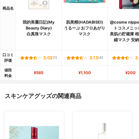
商品名
我的美麗日記(My
肌美精(HADABISEI)
@cosme nipp
Beauty Diary)
うるーぷ おフロあがり
トコスメニッ
白真珠マスク
マスク
美肌の貯蔵庫 
縮マスク 安
口コミ
3.02
(1)
3.13
(4)
3
評価
値段
¥565
¥1,100
¥200
料金
スキンケアグッズの関連商品