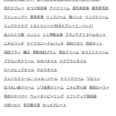
毛穴スプレー
まつげ美容液
アイクリーム
眉毛美容液
眉毛育毛剤
アイシャンプー
唇美容液
リップバーム
唇パック
リップクリーム
リップスクラブ
くまとりシート(目元ケアシート・パック)
あぶらとり紙
コットン
シミ用飲み薬
スキンケアトラベルセット
ニキビパッチ
マイクロニードルパッチ
洗顔クロス
洗顔ネット
洗顔ブラシ
繭玉
電動洗顔ブラシ
美白クリーム
セラミドクリーム
プラセンタクリーム
ホホバオイル
スクワランオイル
ローズヒップオイル
マルラオイル
フェイスクリーム・ジェル・バーム
ナイトクリーム
ワセリン
ほうれい線クリーム
シワ改善クリーム
ニキビ塗り薬
美顔ローラー
美顔スチーマー
ウォーターピーリング
リフトアップ美顔器
小顔ベルト
毛穴吸引器
かっさプレート