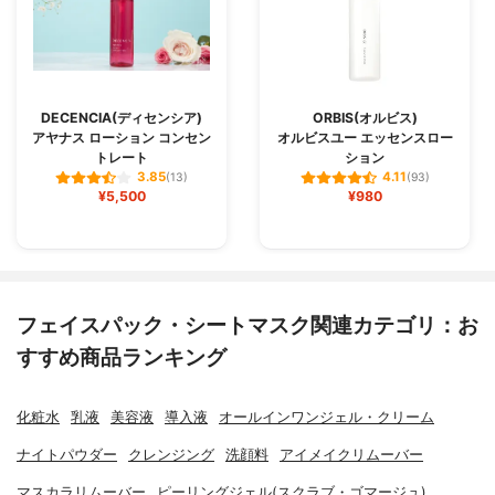
DECENCIA(ディセンシア)
ORBIS(オルビス)
アヤナス ローション コンセン
オルビスユー エッセンスロー
トレート
ション
3.85
4.11
(13)
(93)
¥5,500
¥980
フェイスパック・シートマスク関連カテゴリ：お
すすめ商品ランキング
化粧水
乳液
美容液
導入液
オールインワンジェル・クリーム
ナイトパウダー
クレンジング
洗顔料
アイメイクリムーバー
マスカラリムーバー
ピーリングジェル(スクラブ・ゴマージュ)