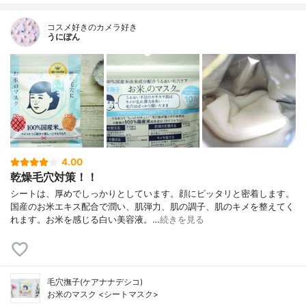
コスメ好きのカメラ好き
うにぽん
4.00
乾燥毛穴対策！！
シートは、厚めでしっかりとしています。顔にピッタリと密着します。
国産のお米エキス配合で潤い、肌弾力、肌の調子、肌のキメを整えてく
れます。お米を感じる白い美容液。…
続きを見る
毛穴撫子(ケアナナデシコ)
お米のマスク <シートマスク>