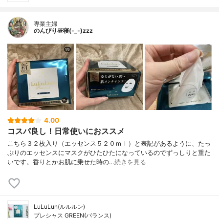
専業主婦
のんびり昼寝(-_-)zzz
4.00
コスパ良し！日常使いにおススメ
こちら３２枚入り（エッセンス５２０ｍｌ）と表記があるように、たっ
ぷりのエッセンスにマスクがひたひたになっているのでずっしりと重た
いです。香りとかお肌に乗せた時の…
続きを見る
LuLuLun(ルルルン)
プレシャス GREEN(バランス)