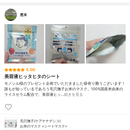
恵未
5.00
美容液ヒッタヒタのシート
モノシル様のプレゼント企画でいただきました😄有り難うございます！
誰もが知っているであろう毛穴撫子お米のマスク。100%国産米由来の
ライスセラム配合で、美容液ヒッ…
続きを見る
毛穴撫子(ケアナナデシコ)
お米のマスク <シートマスク>