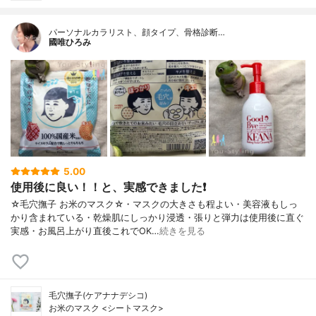
パーソナルカラリスト、顔タイプ、骨格診断…
國唯ひろみ
5.00
使用後に良い！！と、実感できました❗
☆毛穴撫子 お米のマスク☆・マスクの大きさも程よい・美容液もしっ
かり含まれている・乾燥肌にしっかり浸透・張りと弾力は使用後に直ぐ
実感・お風呂上がり直後これでOK…
続きを見る
毛穴撫子(ケアナナデシコ)
お米のマスク <シートマスク>