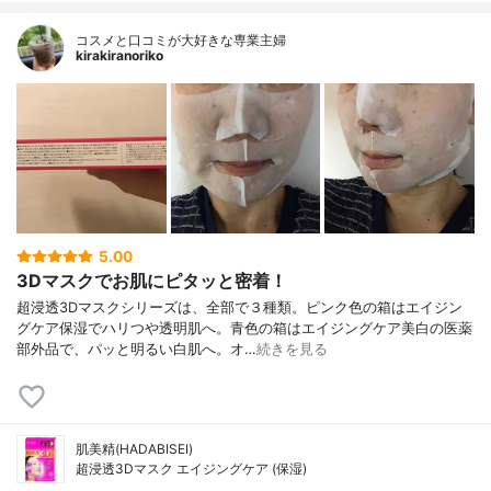
コスメと口コミが大好きな専業主婦
kirakiranoriko
5.00
3Dマスクでお肌にピタッと密着！
超浸透3Dマスクシリーズは、全部で３種類。ピンク色の箱はエイジン
グケア保湿でハリつや透明肌へ。青色の箱はエイジングケア美白の医薬
部外品で、パッと明るい白肌へ。オ…
続きを見る
肌美精(HADABISEI)
超浸透3Dマスク エイジングケア (保湿)