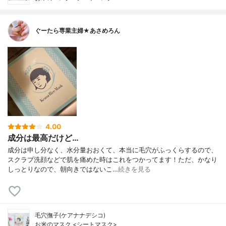
ぐーたら専業主婦★あさめろん
4.00
成分は最高だけど…
成分は申し分なく、水分量おおくて、本当に毛穴がふっくらするので、
スクラブ洗顔などで肌を痛めた時はこれをつかってます！ただ、かなり
しっとりなので、朝向きではないこ…
続きを見る
毛穴撫子(ケアナナデシコ)
お米のマスク <シートマスク>