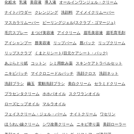
化粧水
乳液
美容液
導入液
オールインワンジェル・クリーム
ナイトパウダー
クレンジング
洗顔料
アイメイクリムーバー
マスカラリムーバー
ピーリングジェル(スクラブ・ゴマージュ)
毛穴スプレー
まつげ美容液
アイクリーム
眉毛美容液
眉毛育毛剤
アイシャンプー
唇美容液
リップバーム
唇パック
リップクリーム
リップスクラブ
くまとりシート(目元ケアシート・パック)
あぶらとり紙
コットン
シミ用飲み薬
スキンケアトラベルセット
ニキビパッチ
マイクロニードルパッチ
洗顔クロス
洗顔ネット
洗顔ブラシ
繭玉
電動洗顔ブラシ
美白クリーム
セラミドクリーム
プラセンタクリーム
ホホバオイル
スクワランオイル
ローズヒップオイル
マルラオイル
フェイスクリーム・ジェル・バーム
ナイトクリーム
ワセリン
ほうれい線クリーム
シワ改善クリーム
ニキビ塗り薬
美顔ローラー