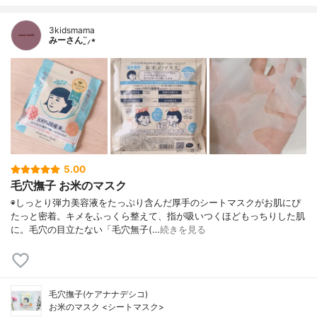
3kidsmama
みーさん¨̮⸝⋆
5.00
毛穴撫子 お米のマスク
◉しっとり弾力美容液をたっぷり含んだ厚手のシートマスクがお肌にぴ
たっと密着。キメをふっくら整えて、指が吸いつくほどもっちりした肌
に。毛穴の目立たない「毛穴無子(…
続きを見る
毛穴撫子(ケアナナデシコ)
お米のマスク <シートマスク>