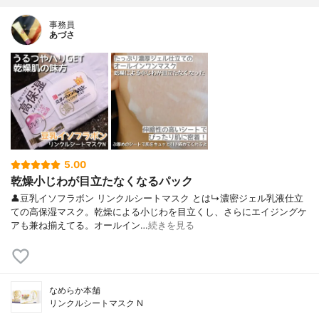
事務員
あづさ
5.00
乾燥小じわが目立たなくなるパック
👤豆乳イソフラボン リンクルシートマスク とは↳濃密ジェル乳液仕立
ての高保湿マスク。乾燥による小じわを目立くし、さらにエイジングケ
アも兼ね揃えてる。オールイン…
続きを見る
なめらか本舗
リンクルシートマスク N