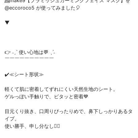
💁make9【ブラミッシュカーミングフェイス マスク】を
@eccoroco5 が使ってみました🎈
▼
👉 ˗ˏˋ 使い心地は💬 ˎˊ˗
￣￣￣￣￣￣￣￣￣￣
✔️≪シート形状≫
軽くて肌に密着してずれにくい天然生地のシート。
ゲルっぽい手触りで、ピタッと密着💙
目元くり抜き、口周りぴったりめで、鼻下しっかりあるタ
イプ。
使い勝手、申し分なし🙆‍♀️