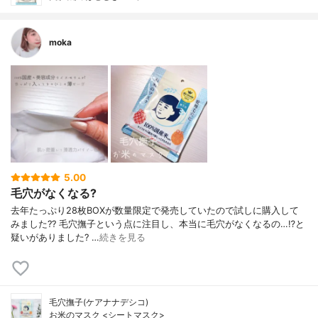
moka
5.00
毛穴がなくなる?
去年たっぷり28枚BOXが数量限定で発売していたので試しに購入して
みました?? 毛穴撫子という点に注目し、本当に毛穴がなくなるの…⁉︎と
疑いがありました? …
続きを見る
毛穴撫子(ケアナナデシコ)
お米のマスク <シートマスク>