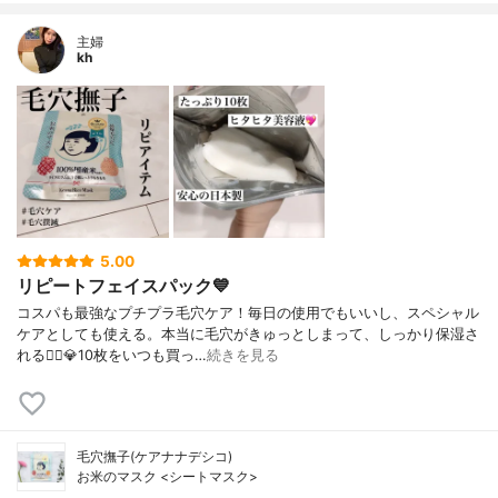
主婦
kh
5.00
リピートフェイスパック💙
コスパも最強なプチプラ毛穴ケア！毎日の使用でもいいし、スペシャル
ケアとしても使える。本当に毛穴がきゅっとしまって、しっかり保湿さ
れる🙆‍♀️💎10枚をいつも買っ…
続きを見る
毛穴撫子(ケアナナデシコ)
お米のマスク <シートマスク>