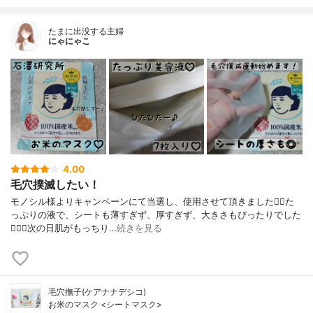
たまに出没する主婦
にゃにゃこ
4.00
毛穴撲滅したい！
モノシル様よりキャンペーンにて当選し、使用させて頂きました🙇‍♀️た
っぷりの液で、シートも薄すぎず、厚すぎず、大きさもぴったりでした
🙆🏻‍♀️次の日肌がもっちり…
続きを見る
毛穴撫子(ケアナナデシコ)
お米のマスク <シートマスク>