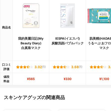
商品名
我的美麗日記(My
IESPA(イエスパ)
肌美精(HADABI
Beauty Diary)
炭酸洗顔バブルパック
うるーぷ おフ
白真珠マスク
マスク
口コミ
3.02
(1)
3.68
(1)
3
評価
値段
¥565
¥330
¥1,100
料金
スキンケアグッズの関連商品