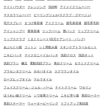
ナイトパウダー
クレンジング
洗顔料
アイメイクリムーバー
マスカラリムーバー
ピーリングジェル(スクラブ・ゴマージュ)
毛穴スプレー
まつげ美容液
アイクリーム
眉毛美容液
眉毛育毛剤
アイシャンプー
唇美容液
リップバーム
唇パック
リップクリーム
リップスクラブ
くまとりシート(目元ケアシート・パック)
あぶらとり紙
コットン
シミ用飲み薬
スキンケアトラベルセット
ニキビパッチ
マイクロニードルパッチ
洗顔クロス
洗顔ネット
洗顔ブラシ
繭玉
電動洗顔ブラシ
美白クリーム
セラミドクリーム
プラセンタクリーム
ホホバオイル
スクワランオイル
ローズヒップオイル
マルラオイル
フェイスクリーム・ジェル・バーム
ナイトクリーム
ワセリン
ほうれい線クリーム
シワ改善クリーム
ニキビ塗り薬
美顔ローラー
美顔スチーマー
ウォーターピーリング
リフトアップ美顔器