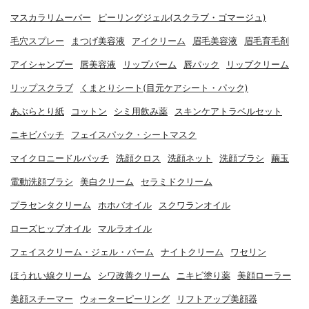
マスカラリムーバー
ピーリングジェル(スクラブ・ゴマージュ)
毛穴スプレー
まつげ美容液
アイクリーム
眉毛美容液
眉毛育毛剤
アイシャンプー
唇美容液
リップバーム
唇パック
リップクリーム
リップスクラブ
くまとりシート(目元ケアシート・パック)
あぶらとり紙
コットン
シミ用飲み薬
スキンケアトラベルセット
ニキビパッチ
フェイスパック・シートマスク
マイクロニードルパッチ
洗顔クロス
洗顔ネット
洗顔ブラシ
繭玉
電動洗顔ブラシ
美白クリーム
セラミドクリーム
プラセンタクリーム
ホホバオイル
スクワランオイル
ローズヒップオイル
マルラオイル
フェイスクリーム・ジェル・バーム
ナイトクリーム
ワセリン
ほうれい線クリーム
シワ改善クリーム
ニキビ塗り薬
美顔ローラー
美顔スチーマー
ウォーターピーリング
リフトアップ美顔器