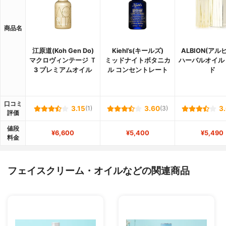
商品名
江原道(Koh Gen Do)
Kiehl’s(キールズ)
ALBION(アル
マクロヴィンテージ Ｔ
ミッドナイトボタニカ
ハーバルオイル
3 プレミアムオイル
ル コンセントレート
ド
口コミ
3.15
(1)
3.60
(3)
3
評価
値段
¥6,600
¥5,400
¥5,490
料金
フェイスクリーム・オイルなどの関連商品