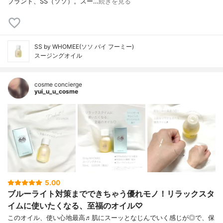
ブランド、SS（ソソ）。スー…
続きを見る
SS by WHOMEE(ソソ バイ フーミー)
スージングオイル
cosme concierge
yui_u_u_cosme
5.00
ブルーライト対策までできちゃう優れモノ！リラックスタ
イムに使いたくなる、至福のオイル♡
このオイル、使い心地最高♬肌にスーッとなじんでいく感じが◎で、保