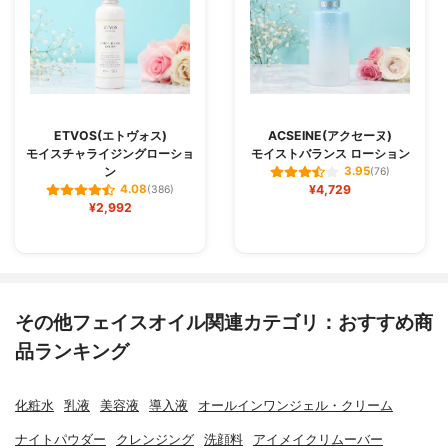
ETVOS(エトヴォス)
ACSEINE(アクセーヌ)
モイスチャライジングローショ
モイストバランス ローション
ン
3.95
(76)
¥4,729
4.08
(386)
¥2,992
その他フェイスオイル関連カテゴリ：おすすめ商
品ランキング
化粧水
乳液
美容液
導入液
オールインワンジェル・クリーム
ナイトパウダー
クレンジング
洗顔料
アイメイクリムーバー