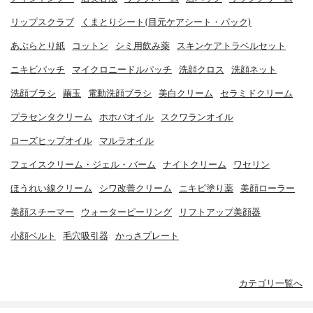
リップスクラブ
くまとりシート(目元ケアシート・パック)
あぶらとり紙
コットン
シミ用飲み薬
スキンケアトラベルセット
ニキビパッチ
マイクロニードルパッチ
洗顔クロス
洗顔ネット
洗顔ブラシ
繭玉
電動洗顔ブラシ
美白クリーム
セラミドクリーム
プラセンタクリーム
ホホバオイル
スクワランオイル
ローズヒップオイル
マルラオイル
フェイスクリーム・ジェル・バーム
ナイトクリーム
ワセリン
ほうれい線クリーム
シワ改善クリーム
ニキビ塗り薬
美顔ローラー
美顔スチーマー
ウォーターピーリング
リフトアップ美顔器
小顔ベルト
毛穴吸引器
かっさプレート
カテゴリ一覧へ