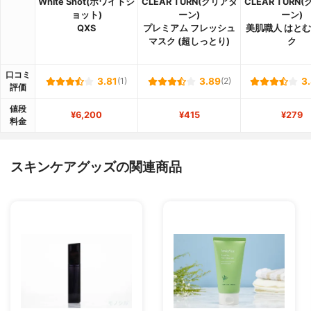
White Shot(ホワイトシ
CLEAR TURN(クリアタ
CLEAR TURN
ョット)
ーン)
ーン)
QXS
プレミアム フレッシュ
美肌職人 はと
マスク (超しっとり)
ク
口コミ
3.81
(1)
3.89
(2)
3
評価
値段
¥6,200
¥415
¥279
料金
スキンケアグッズの関連商品