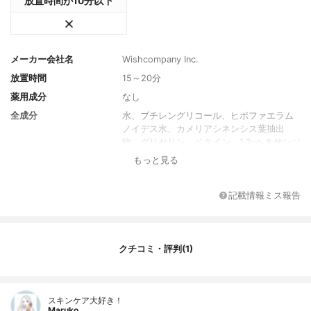
放置時間が10分以下
メーカー会社名
Wishcompany Inc.
放置時間
15～20分
薬用成分
なし
全成分
水、ブチレングリコール、ヒポファエラム
ノイデス水、カメリアシネンシス葉抽出
物、グリセリン、ベタイン、1,2-ヘキサンジ
オール、ヒアルロン酸ナトリウム、アクリ
もっと見る
ル酸ヒドロキシエチル/アクリル酸ジメチル
ジメチル共重合体、アラントイン、パンテ
ノール、エチルヘキシルグリセリン
記載情報ミス報告
内容量
23mlx10枚
香り
なし
クチコミ・評判(1)
製造国
韓国
内容量のバリエーション
なし
スキンケア大好き！
Maruko