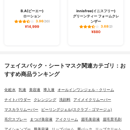
B.A(ビーエー)
innisfree(イニスフリー)
ローション
グリーンティー フォームクレ
ンザー
3.96
(30)
¥14,999
3.68
(2)
¥880
フェイスパック・シートマスク関連カテゴリ：お
すすめ商品ランキング
化粧水
乳液
美容液
導入液
オールインワンジェル・クリーム
ナイトパウダー
クレンジング
洗顔料
アイメイクリムーバー
マスカラリムーバー
ピーリングジェル(スクラブ・ゴマージュ)
毛穴スプレー
まつげ美容液
アイクリーム
眉毛美容液
眉毛育毛剤
アイシャンプー
唇美容液
リップバーム
唇パック
リップクリーム