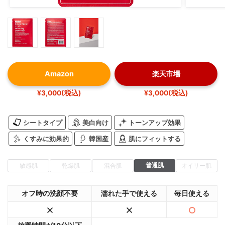
Amazon
楽天市場
¥3,000(税込)
¥3,000(税込)
シートタイプ
美白向け
トーンアップ効果
くすみに効果的
韓国産
肌にフィットする
普通肌
敏感肌
乾燥肌
混合肌
オイリー肌
オフ時の洗顔不要
濡れた手で使える
毎日使える