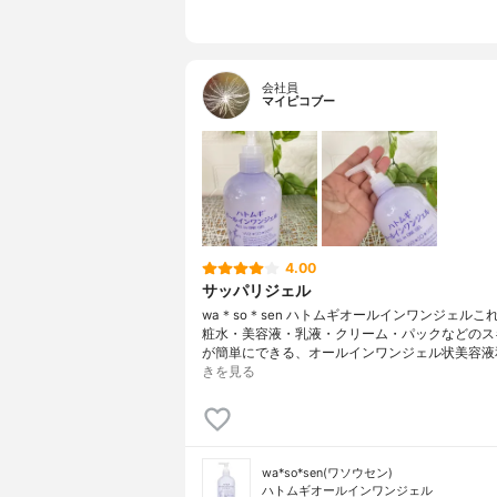
会社員
マイピコブー
4.00
サッパリジェル
wa＊so＊sen ハトムギオールインワンジェルこ
粧水・美容液・乳液・クリーム・パックなどのス
が簡単にできる、オールインワンジェル状美容液
きを見る
wa*so*sen(ワソウセン)
ハトムギオールインワンジェル