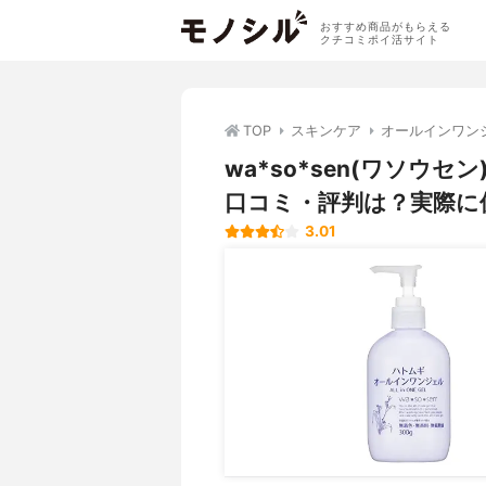
おすすめ商品がもらえる
クチコミポイ活サイト
TOP
スキンケア
オールインワン
wa*so*sen(ワソウ
口コミ・評判は？実際に
3.01