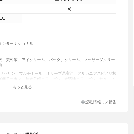
れん
インターナショナル
液、美容液、アイクリーム、パック、クリーム、マッサージクリー
地
グリセリン、マルチトール、オリーブ果実油、アルガニアスピノサ核
ギ種子エキス、加水分解コラーゲン、水溶性コラーゲン、サクシノ
コラーゲン、ヒアルロン酸Na、モモ葉エキス、グリチルリチン酸2
もっと見る
ェロール、ベタイン、アルギン酸Na、キサンタンガム、カルボマ
レーツ/アクリル酸アルキル(C10-30)クロスポリマー、エチドロン
水酸化Na、フェノキシエタノール、ヘチルヘキシルグリセリン
記載情報ミス報告
子エキス