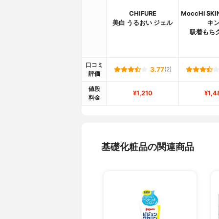
CHIFURE
MoccHi S
美白 うるおい ジェル
キン
吸着もち
口コミ
3.77
(2)
評価
値段
¥1,210
¥1,4
料金
基礎化粧品の関連商品