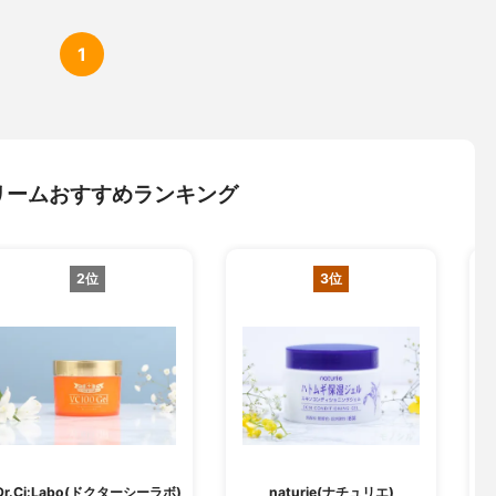
1
リームおすすめランキング
2位
3位
Dr.Ci:Labo(ドクターシーラボ)
naturie(ナチュリエ)