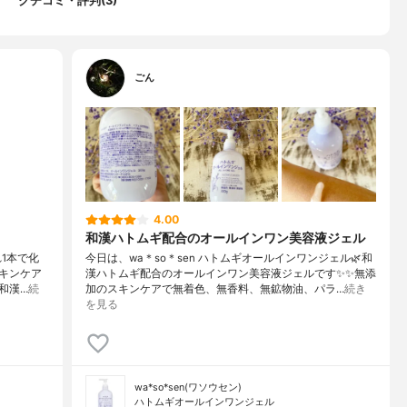
クチコミ・評判(3)
ごん
4.00
和漢ハトムギ配合のオールインワン美容液ジェル
れ1本で化
今日は、wa＊so＊sen ハトムギオールインワンジェル🌿和
キンケア
漢ハトムギ配合のオールインワン美容液ジェルです✨✨無添
和漢…
続
加のスキンケアで無着色、無香料、無鉱物油、パラ…
続き
を見る
wa*so*sen(ワソウセン)
ハトムギオールインワンジェル