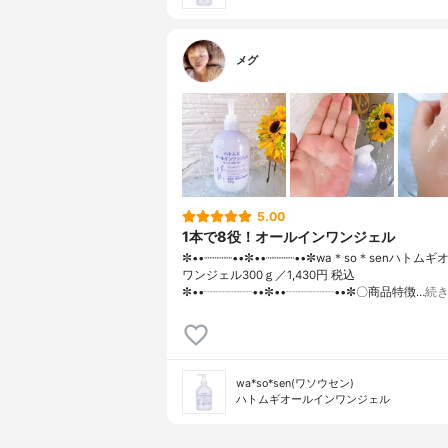
メグ
5.00
1本で8役！オールインワンジェル
✼••┈┈┈┈••✼••┈┈┈┈••✼wa＊so＊senハトム
ワンジェル300ｇ／1,430円 税込
✼••┈┈┈┈••✼••┈┈┈┈••✼〇商品特徴…
続
wa*so*sen(ワソウセン)
ハトムギオールインワンジェル