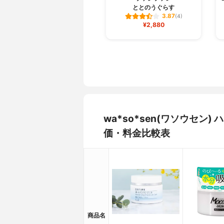
ととのうぐらす
3.87
(4)
¥2,880
wa*so*sen(ワソウセ
価・料金比較表
商品名