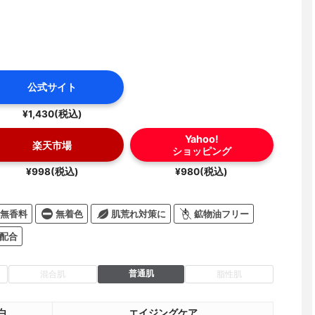
公式サイト
¥1,430(税込)
Yahoo!
楽天市場
ショッピング
¥998(税込)
¥980(税込)
無香料
無着色
肌荒れ対策に
鉱物油フリー
配合
普通肌
混合肌
脂性肌
白
エイジングケア