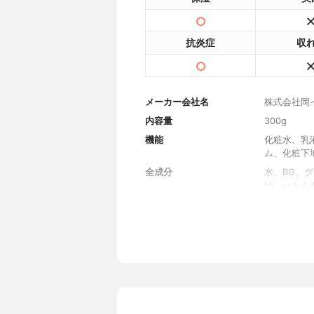
抗炎症
収
メーカー会社名
株式会社岡
内容量
300g
機能
化粧水、乳
ム、化粧下
全成分
水、BG、
油、ハトム
イルアテロ
K、トコフ
ー、(アクリ
酸4Na、
代表的な成分
ハトムギ種