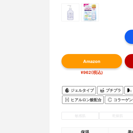
Amazon
¥962(税込)
ジェルタイプ
プチプラ
ヒアルロン酸配合
コラーゲン
敏感肌
乾燥肌
保湿
美