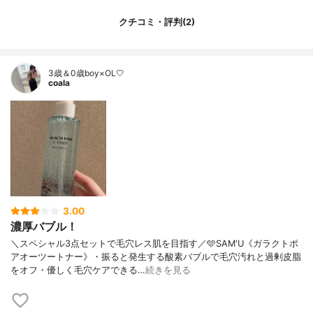
クチコミ・評判(2)
3歳＆0歳boy×OL🤍
coala
3.00
濃厚バブル！
＼スペシャル3点セットで毛穴レス肌を目指す／🩵SAM'U《ガラクトポ
アオーツートナー》・振ると発生する酸素バブルで毛穴汚れと過剰皮脂
をオフ・優しく毛穴ケアできる…
続きを見る