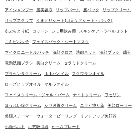
アイシャンプー
唇美容液
リップバーム
唇パック
リップクリーム
リップスクラブ
くまとりシート(目元ケアシート・パック)
あぶらとり紙
コットン
シミ用飲み薬
スキンケアトラベルセット
ニキビパッチ
フェイスパック・シートマスク
マイクロニードルパッチ
洗顔クロス
洗顔ネット
洗顔ブラシ
繭玉
電動洗顔ブラシ
美白クリーム
セラミドクリーム
プラセンタクリーム
ホホバオイル
スクワランオイル
ローズヒップオイル
マルラオイル
フェイスクリーム・ジェル・バーム
ナイトクリーム
ワセリン
ほうれい線クリーム
シワ改善クリーム
ニキビ塗り薬
美顔ローラー
美顔スチーマー
ウォーターピーリング
リフトアップ美顔器
小顔ベルト
毛穴吸引器
かっさプレート