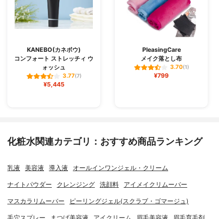
KANEBO(カネボウ)
PleasingCare
コンフォート ストレッチィ ウ
メイク落とし布
ォッシュ
3.70
(1)
¥799
3.77
(7)
¥5,445
化粧水関連カテゴリ：おすすめ商品ランキング
乳液
美容液
導入液
オールインワンジェル・クリーム
ナイトパウダー
クレンジング
洗顔料
アイメイクリムーバー
マスカラリムーバー
ピーリングジェル(スクラブ・ゴマージュ)
毛穴スプレー
まつげ美容液
アイクリーム
眉毛美容液
眉毛育毛剤