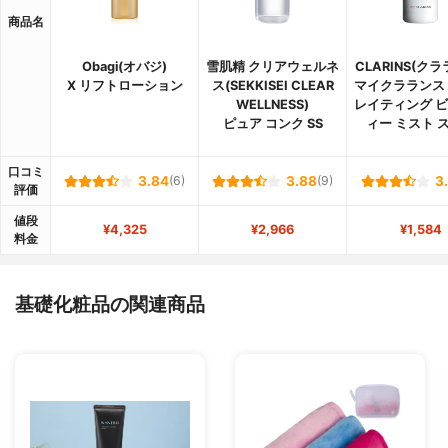
商品名
Obagi(オバジ)
雪肌精 クリアウェルネ
CLARINS(ク
X リフトローション
ス(SEKKISEI CLEAR
マイクラランス
WELLNESS)
レイティング 
ピュア コンク SS
ィー ミスト 
口コミ
3.84
(6)
3.88
(9)
3
評価
値段
¥4,325
¥2,966
¥1,584
料金
基礎化粧品の関連商品