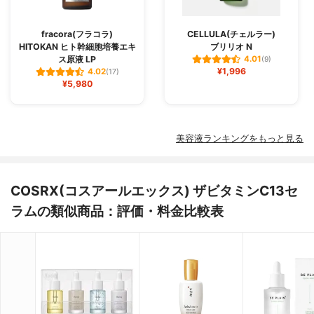
fracora(フラコラ)
CELLULA(チェルラー)
HITOKAN ヒト幹細胞培養エキ
ブリリオ N
ス原液 LP
4.01
(9)
¥1,996
4.02
(17)
¥5,980
美容液ランキングをもっと見る
COSRX(コスアールエックス) ザビタミンC13セ
ラムの類似商品：評価・料金比較表