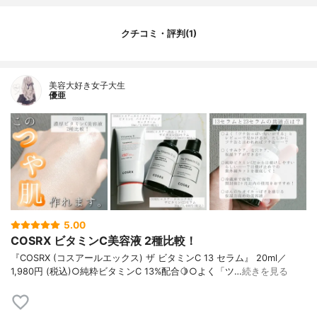
クチコミ・評判(1)
美容大好き女子大生
優亜
5.00
COSRX ビタミンC美容液 2種比較！
『COSRX (コスアールエックス) ザ ビタミンC 13 セラム』 20ml／
1,980円 (税込)○純粋ビタミンC 13%配合🍋○よく「ツ…
続きを見る