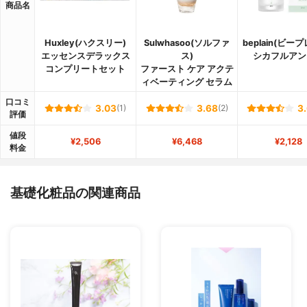
商品名
Huxley(ハクスリー)
Sulwhasoo(ソルファ
beplain(ビー
エッセンスデラックス
ス)
シカフルアン
コンプリートセット
ファースト ケア アクテ
ィベーティング セラム
口コミ
3.03
(1)
3.68
(2)
3
評価
値段
¥2,506
¥6,468
¥2,128
料金
基礎化粧品の関連商品