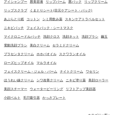
アイシャンプー
唇美容液
リップバーム
唇パック
リップクリーム
リップスクラブ
くまとりシート(目元ケアシート・パック)
あぶらとり紙
コットン
シミ用飲み薬
スキンケアトラベルセット
ニキビパッチ
フェイスパック・シートマスク
マイクロニードルパッチ
洗顔クロス
洗顔ネット
洗顔ブラシ
繭玉
電動洗顔ブラシ
美白クリーム
セラミドクリーム
プラセンタクリーム
ホホバオイル
スクワランオイル
ローズヒップオイル
マルラオイル
フェイスクリーム・ジェル・バーム
ナイトクリーム
ワセリン
ほうれい線クリーム
シワ改善クリーム
ニキビ塗り薬
美顔ローラー
美顔スチーマー
ウォーターピーリング
リフトアップ美顔器
小顔ベルト
毛穴吸引器
かっさプレート