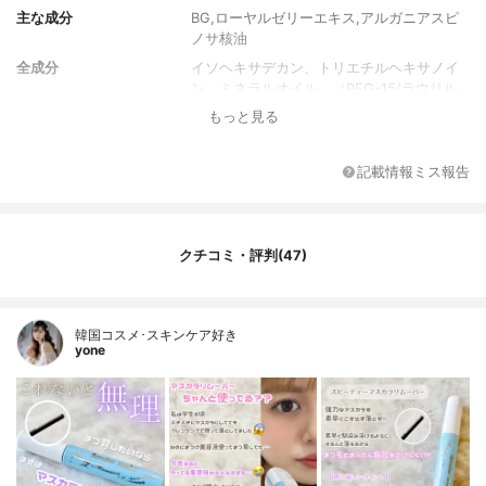
主な成分
BG,ローヤルゼリーエキス,アルガニアスピ
ノサ核油
全成分
イソヘキサデカン、トリエチルヘキサノイ
ン、ミネラルオイル、（PEG-15/ラウリル
ジメチコン）クロスポリマー、イソドデカ
もっと見る
ン、BG、アルキル（C30-45）メチコン、
オレフィン（C30-45）、アーモンド油、ア
ボカド油、アルガニアスピノサ核油、ツバ
記載情報ミス報告
キ種子油、ヤシ油、オレンジ果皮油、ラベ
ンダー油、ローズマリー葉油、ダマスクバ
ラ花油、チョウジつぼみ油、トコフェロー
ル、プロピルパラベン
クチコミ・評判(47)
韓国コスメ･スキンケア好き
yone