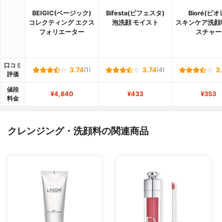
BEIGIC(ベージック)
Bifesta(ビフェスタ)
Bioré(ビオ
コレクティング エクス
泡洗顔 モイスト
スキンケア洗顔
フォリエーター
スチャー
口コミ
3.74
(1)
3.74
(4)
3
評価
値段
¥4,840
¥433
¥353
料金
クレンジング・洗顔料の関連商品