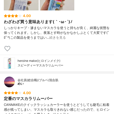
4.00
わざわざ買う意味あります(｀･ω･´)ﾉ
しっかりキープ・滲まないマスカラを使うと持ちが良く、綺麗な状態を
保ってくれます。しかし、夜落とす時がなかなかしぶとくて大変です(ﾟ
ﾛﾟ*)この製品を使うまではい…
続きを見る
heroine make(ヒロインメイク)
スピーディーマスカラリムーバー
会社員(総合職)/ブルベ/混合肌
めい
4.00
定番のマスカラリムーバー
CANMAKEのクイックラッシュカーラーを使うとどうしても睫毛に粘着
感が残ってしまい、マスカラも取りきれない感じだったので、ヒロイン