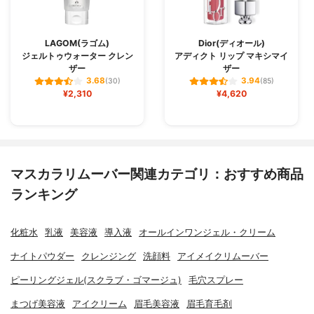
LAGOM(ラゴム)
Dior(ディオール)
ジェルトゥウォーター クレン
アディクト リップ マキシマイ
ザー
ザー
3.68
3.94
(30)
(85)
¥2,310
¥4,620
マスカラリムーバー関連カテゴリ：おすすめ商品
ランキング
化粧水
乳液
美容液
導入液
オールインワンジェル・クリーム
ナイトパウダー
クレンジング
洗顔料
アイメイクリムーバー
ピーリングジェル(スクラブ・ゴマージュ)
毛穴スプレー
まつげ美容液
アイクリーム
眉毛美容液
眉毛育毛剤