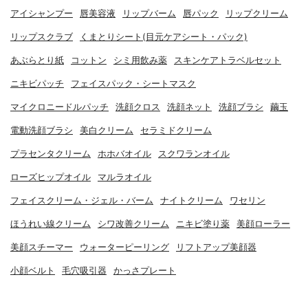
アイシャンプー
唇美容液
リップバーム
唇パック
リップクリーム
リップスクラブ
くまとりシート(目元ケアシート・パック)
あぶらとり紙
コットン
シミ用飲み薬
スキンケアトラベルセット
ニキビパッチ
フェイスパック・シートマスク
マイクロニードルパッチ
洗顔クロス
洗顔ネット
洗顔ブラシ
繭玉
電動洗顔ブラシ
美白クリーム
セラミドクリーム
プラセンタクリーム
ホホバオイル
スクワランオイル
ローズヒップオイル
マルラオイル
フェイスクリーム・ジェル・バーム
ナイトクリーム
ワセリン
ほうれい線クリーム
シワ改善クリーム
ニキビ塗り薬
美顔ローラー
美顔スチーマー
ウォーターピーリング
リフトアップ美顔器
小顔ベルト
毛穴吸引器
かっさプレート