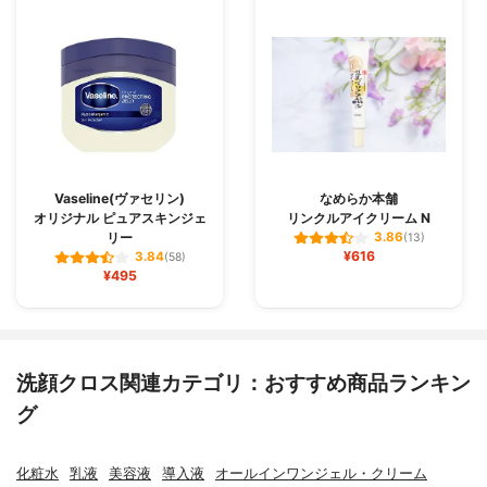
Vaseline(ヴァセリン)
なめらか本舗
オリジナル ピュアスキンジェ
リンクルアイクリーム N
リー
3.86
(13)
¥616
3.84
(58)
¥495
洗顔クロス関連カテゴリ：おすすめ商品ランキン
グ
化粧水
乳液
美容液
導入液
オールインワンジェル・クリーム