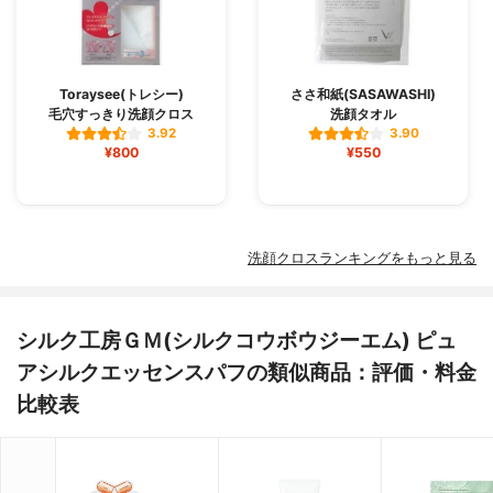
Toraysee(トレシー)
ささ和紙(SASAWASHI)
毛穴すっきり洗顔クロス
洗顔タオル
3.92
3.90
¥800
¥550
洗顔クロスランキングをもっと見る
シルク工房ＧＭ(シルクコウボウジーエム) ピュ
アシルクエッセンスパフの類似商品：評価・料金
比較表