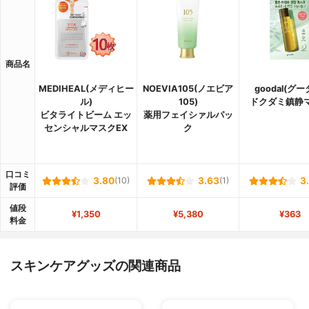
商品名
MEDIHEAL(メディヒー
NOEVIA105(ノエビア
goodal(グー
ル)
105)
ドクダミ鎮静
ビタライトビーム エッ
薬用フェイシァルパッ
センシャルマスクEX
ク
口コミ
3.80
(10)
3.63
(1)
3
評価
値段
¥1,350
¥5,380
¥363
料金
スキンケアグッズの関連商品