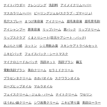
ナイトパウダー
クレンジング
洗顔料
アイメイクリムーバー
マスカラリムーバー
ピーリングジェル(スクラブ・ゴマージュ)
毛穴スプレー
まつげ美容液
アイクリーム
眉毛美容液
眉毛育毛剤
アイシャンプー
唇美容液
リップバーム
唇パック
リップクリーム
リップスクラブ
くまとりシート(目元ケアシート・パック)
あぶらとり紙
コットン
シミ用飲み薬
スキンケアトラベルセット
ニキビパッチ
フェイスパック・シートマスク
マイクロニードルパッチ
洗顔ネット
洗顔ブラシ
繭玉
電動洗顔ブラシ
美白クリーム
セラミドクリーム
プラセンタクリーム
ホホバオイル
スクワランオイル
ローズヒップオイル
マルラオイル
フェイスクリーム・ジェル・バーム
ナイトクリーム
ワセリン
ほうれい線クリーム
シワ改善クリーム
ニキビ塗り薬
美顔ローラー