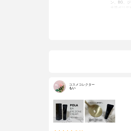
ン、BG、
水添ポリデ
マルチトー
イグリコー
ス、アルニ
ス、マヨラ
ットウ葉エ
ルジメチコ
酸ジ(イソ
ン、エタノ
ル、オレイ
キサンタン
メチコン/
フェノキシ
コスメコレクター
もい