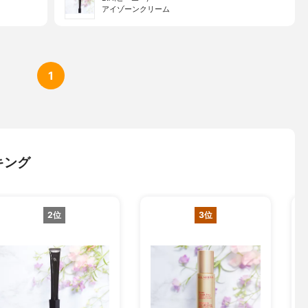
アイゾーンクリーム
1
キング
2位
3位