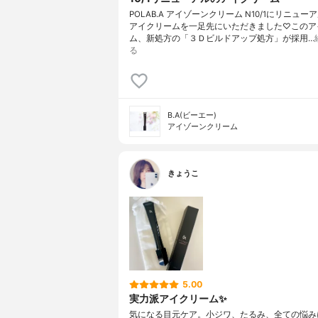
POLAB.A アイゾーンクリーム N10/1にリニュー
アイクリームを一足先にいただきました♡このア
ム、新処方の「３Ｄビルドアップ処方」が採用…
る
B.A(ビーエー)
アイゾーンクリーム
きょうこ
5.00
実力派アイクリーム✨
気になる目元ケア。小ジワ、たるみ、全ての悩み