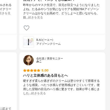
アルされる
昨年からのマスク生活で、目元が目立つようになりました
イクリー
よね。たるみやシワが気になりケアを開始?BAアイゾーン
続きを見
クリームはかなりお高めで、どうしよ〜と思いながらも、
目…
続きを見る
B.A(ビーエー)
アイゾーンクリーム
会社員 / 美容モニター
みこ
5.00
ハリと立体感のある目もとへ
硬すぎず柔らか過ぎずのクリームは塗りやすくて密着する
ような感覚。べたつき残らず使用感はすごくいいです。使
用した翌朝の目元のハリ感に驚きです。効果が早く感じま
した…
続きを見る
に応えて