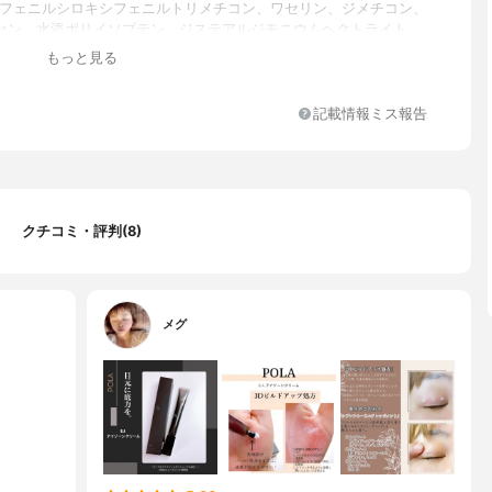
ジフェニルシロキシフェニルトリメチコン、ワセリン、ジメチコン、
セン、水添ポリイソブテン、ジステアルジモニウムヘクトライト、
ル、PEG-75、ダイマージリノール酸ダイマージリノレイル、イガ
もっと見る
ゲン、マドンナリリー根エキス、チョウジエキス、マロニエエキ
カエキス、ヘチマエキス、レンゲソウエキス、イザヨイバラエキ
ナ葉エキス、アケビ茎エキス、クララ根エキス、ヨモギエキス、ゲ
記載情報ミス報告
キス、加水分解シルク、加水分解コンキオリン、(ジメチコン/ビニ
ン)クロスポリマー、エチルヘキサン酸セチル、ダイマージリノール
ステアリル/フィトステリル)、ステアリン酸スクロース、水添レシチ
ール、パルミチン酸スクロース、セタノール、ベヘニルアルコー
ン酸ポリグリセリル-2、カルボマー、トコフェロール、水酸化K、
クチコミ・評判(8)
ガム、アクリル酸アルキルコポリマーアンモニウム、(ジフェニルジ
ビニルジフェニルジメチコン/シルセスキオキサン)クロスポリマー、
エタノール、メチルパラベン、プロピルパラベン、香料
メグ