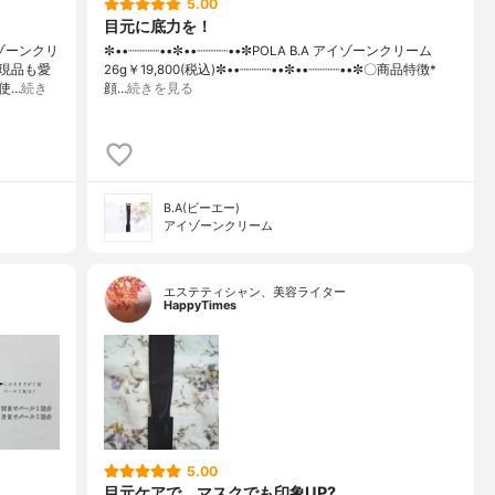
5.00
目元に底力を！
イゾーンクリ
✼••┈┈┈┈••✼••┈┈┈┈••✼POLA B.A アイゾーンクリーム
現品も愛
26g￥19,800(税込)✼••┈┈┈┈••✼••┈┈┈┈••✼〇商品特徴*
使…
続き
顔…
続きを見る
B.A(ビーエー)
アイゾーンクリーム
エステティシャン、美容ライター
HappyTimes
5.00
目元ケアで、マスクでも印象UP?