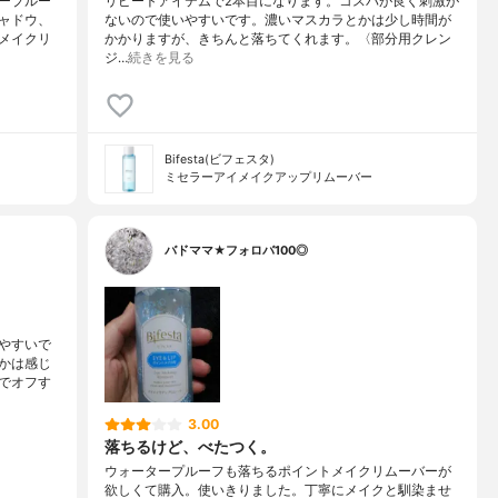
ープルー
リピートアイテムで2本目になります。コスパが良く刺激が
ャドウ、
ないので使いやすいです。濃いマスカラとかは少し時間が
メイクリ
かかりますが、きちんと落ちてくれます。〈部分用クレン
ジ…
続きを見る
Bifesta(ビフェスタ)
ミセラーアイメイクアップリムーバー
バドママ★フォロバ100◎
やすいで
かは感じ
でオフす
3.00
落ちるけど、べたつく。
ウォータープルーフも落ちるポイントメイクリムーバーが
欲しくて購入。使いきりました。丁寧にメイクと馴染ませ