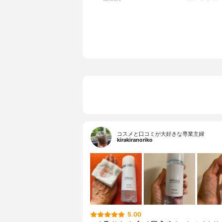
パンテノー
０、塩化Ｎ
ＥＤＴＡ－
コスメと口コミが大好きな専業主婦
kirakiranoriko
5.00