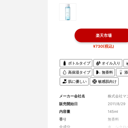
楽天市場
¥730(税込)
ボトルタイプ
オイル入り
高保湿タイプ
無香料
添
肌に優しい
敏感肌向け
メーカー会社名
株式会社マ
販売開始日
2011/8/29
内容量
145ml
香り
無香料
全成分
水、シクロ