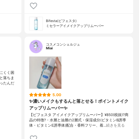
Bifesta(ビフェスタ)
ミセラーアイメイクアップリムーバー
コスメコンシェルジュ
Miai
にくく困
と落ちま
ったんだ
5.00
✨濃いメイクもするんと落とせる！ポイントメイク
アップリムーバー✨
【ビフェスタ アイメイクアップリムーバー】¥850(税抜)?商
品の特徴?・水層と油層の2層式・保湿成分(ビタミンB誘導
体・ビタミンE誘導体)配合・香料フリー、着…
続きを見る