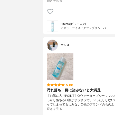
続きを見る
Bifesta(ビフェスタ)
ミセラーアイメイクアップリムーバー
ヤシロ
5.00
汚れ落ち、目に染みないと大満足
【お気に入りPOINT】○ウォータープルーフマス
っかり落ちる○液がサラサラで、べったりしない
ってしまってもしみない○他のブランドのものよ
続きを見る