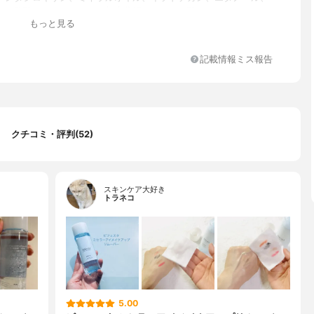
ル、酢酸トコフェロール、加水分解ヒアルロン酸、ＰＥＧ－４０
もっと見る
ａ、ＰＰＧ－２－デセス－７、ココイルアルギニンエチルＰＣＡ、
２Ｎａ、ＰＥＧ－６（カプリル酸／カプリン酸）グリセリズ
記載情報ミス報告
クチコミ・評判(52)
スキンケア大好き
トラネコ
5.00