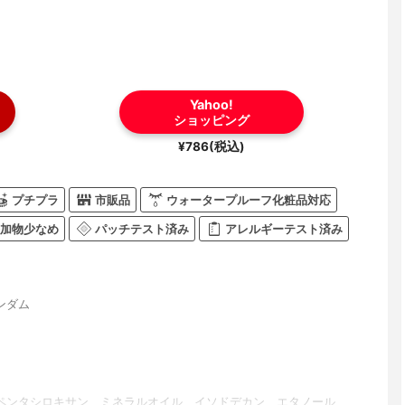
Yahoo!
ショッピング
¥786(税込)
プチプラ
市販品
ウォータープルーフ化粧品対応
加物少なめ
パッチテスト済み
アレルギーテスト済み
ンダム
ペンタシロキサン、ミネラルオイル、イソドデカン、エタノール、