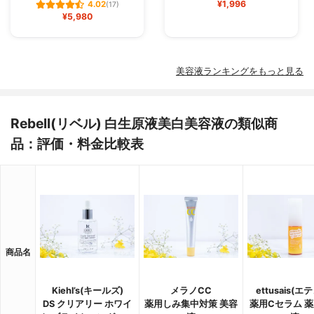
¥1,996
4.02
(17)
¥5,980
美容液ランキングをもっと見る
Rebell(リベル) 白生原液美白美容液の類似商
品：評価・料金比較表
商品名
Kiehl’s(キールズ)
メラノCC
ettusais(エ
DS クリアリー ホワイ
薬用しみ集中対策 美容
薬用Cセラム 