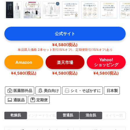
公式サイト
¥4,580(税込)
単品購入価格 2本セット割引(5%オフ)、定期便割引(15%オフ)あり
Yahoo!
Amazon
楽天市場
ショッピング
¥4,580(税込)
¥4,580(税込)
¥4,580(税込)
医薬部外品
美白向け
シミ・そばかすに
日本製
通販品
定期便
乾燥肌
普通肌
混合肌
インナードライ肌
オイリー肌