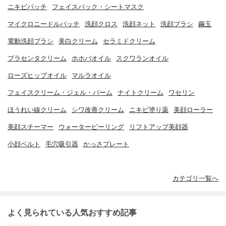
ニキビパッチ
フェイスパック・シートマスク
マイクロニードルパッチ
洗顔クロス
洗顔ネット
洗顔ブラシ
繭玉
電動洗顔ブラシ
美白クリーム
セラミドクリーム
プラセンタクリーム
ホホバオイル
スクワランオイル
ローズヒップオイル
マルラオイル
フェイスクリーム・ジェル・バーム
ナイトクリーム
ワセリン
ほうれい線クリーム
シワ改善クリーム
ニキビ塗り薬
美顔ローラー
美顔スチーマー
ウォーターピーリング
リフトアップ美顔器
小顔ベルト
毛穴吸引器
かっさプレート
カテゴリ一覧へ
よく見られている人気おすすめ記事