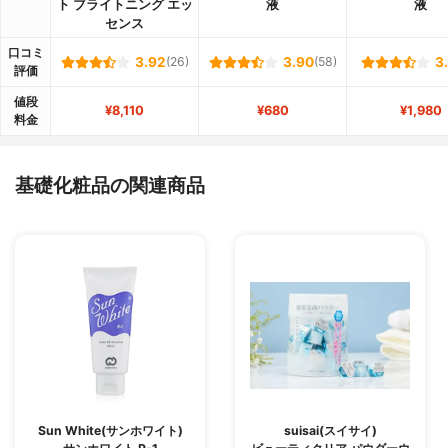
ト ブライトニング エッ
液
液
センス
口コミ
3.92
(26)
3.90
(58)
3
評価
値段
¥8,110
¥680
¥1,980
料金
基礎化粧品の関連商品
Sun White(サンホワイト)
suisai(スイサイ)