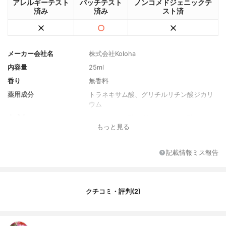
アレルギーテスト
パッチテスト
ノンコメドジェニックテ
済み
済み
スト済
メーカー会社名
株式会社Koloha
内容量
25ml
香り
無香料
薬用成分
トラネキサム酸、グリチルリチン酸ジカリ
ウム
全成分
トラネキサム酸、グリチルリチン酸ジカリ
もっと見る
ウム、1.3-ブチレングリコール、ポリエチレ
ングリコール400、シクロヘキサンジカル
ボン酸ビス エトキシジグリコール、加水分
記載情報ミス報告
解ヒアルロン酸、アルピニアカツマダイ種
子エキス、ユキノシタエキス、シ ルバーバ
イン果実エキス、アンズ果汁、濃グリセリ
ン、タイソウエキス、ボタンエキス、オウ
クチコミ・評判(2)
ゴンエキス、ビル ベリー葉エキス、クエン
酸、クエン酸ナトリウム、ポリ オキシエチ
レン硬化ヒマシ油、ジイソステアリン酸ポ
リ グリセリル、エデト酸二ナトリウム、ヒ