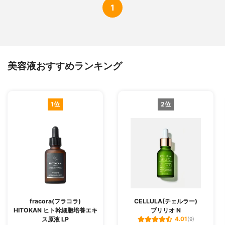
1
美容液おすすめランキング
1位
2位
fracora(フラコラ)
CELLULA(チェルラー)
HITOKAN ヒト幹細胞培養エキ
ブリリオ N
ス原液 LP
4.01
(9)