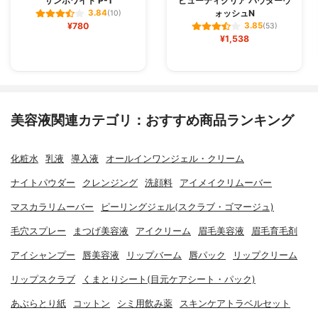
サンホワイト P-1
ビューティクリア パウダーウ
ォッシュN
3.84
(10)
¥780
3.85
(53)
¥1,538
美容液関連カテゴリ：おすすめ商品ランキング
化粧水
乳液
導入液
オールインワンジェル・クリーム
ナイトパウダー
クレンジング
洗顔料
アイメイクリムーバー
マスカラリムーバー
ピーリングジェル(スクラブ・ゴマージュ)
毛穴スプレー
まつげ美容液
アイクリーム
眉毛美容液
眉毛育毛剤
アイシャンプー
唇美容液
リップバーム
唇パック
リップクリーム
リップスクラブ
くまとりシート(目元ケアシート・パック)
あぶらとり紙
コットン
シミ用飲み薬
スキンケアトラベルセット