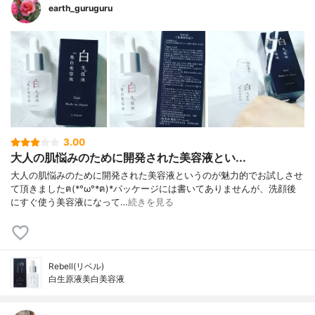
earth_guruguru
ドロキシエチルセ ルロース、フェノキシエ
タノール
3.00
大人の肌悩みのために開発された美容液とい...
大人の肌悩みのために開発された美容液というのが魅力的でお試しさせ
て頂きましたฅ(*°ω°*ฅ)*パッケージには書いてありませんが、洗顔後
にすぐ使う美容液になって…
続きを見る
Rebell(リベル)
白生原液美白美容液