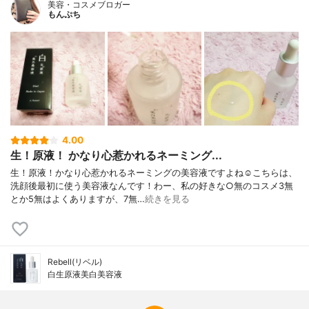
美容・コスメブロガー
もんぷち
4.00
生！原液！ かなり心惹かれるネーミング...
生！原液！かなり心惹かれるネーミングの美容液ですよね☺️こちらは、
洗顔後最初に使う美容液なんです！わー、私の好きな○無のコスメ3無
とか5無はよくありますが、7無…
続きを見る
Rebell(リベル)
白生原液美白美容液