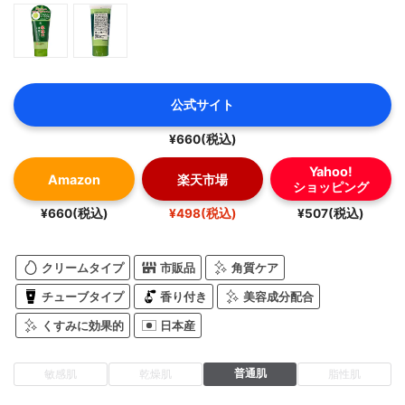
公式サイト
¥660(税込)
Yahoo!
Amazon
楽天市場
ショッピング
¥660(税込)
¥498(税込)
¥507(税込)
クリームタイプ
市販品
角質ケア
チューブタイプ
香り付き
美容成分配合
くすみに効果的
日本産
普通肌
敏感肌
乾燥肌
脂性肌