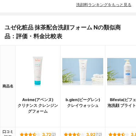
洗顔料ランキングをもっと見る
ユゼ化粧品 抹茶配合洗顔フォーム Nの類似商
品：評価・料金比較表
商品名
Avène(アベンヌ)
b.glen(ビーグレン)
Bifesta(ビフ
クリナンス クレンジン
クレイウォッシュ
泡洗顔 ブライ
グフォーム
口コミ
3.72
(2)
3.92
(12)
3.