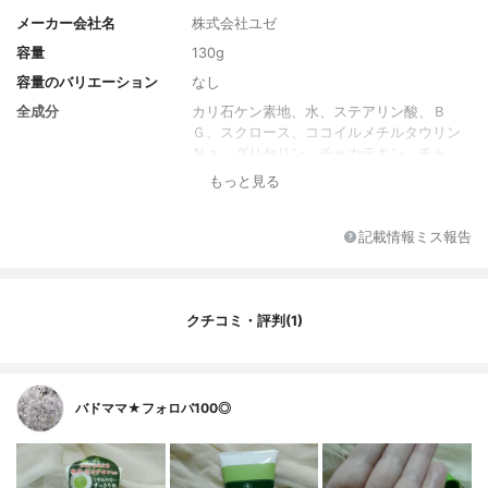
メーカー会社名
株式会社ユゼ
容量
130g
容量のバリエーション
なし
全成分
カリ石ケン素地、水、ステアリン酸、Ｂ
Ｇ、スクロース、ココイルメチルタウリン
Ｎａ、グリセリン、チャカテキン、チャ
葉、チャ葉エキス、スクワラン、トコフェ
もっと見る
ロール、カオリン、ステアリン酸ＰＥＧ－
２、ベヘニルアルコール、セテス-３０、香
料、グンジョウ、酸化鉄
記載情報ミス報告
クチコミ・評判(1)
バドママ★フォロバ100◎