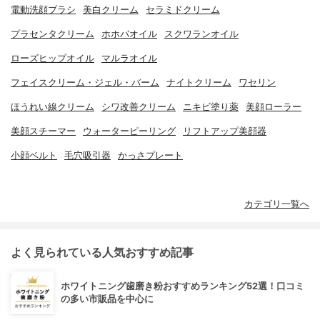
電動洗顔ブラシ
美白クリーム
セラミドクリーム
プラセンタクリーム
ホホバオイル
スクワランオイル
ローズヒップオイル
マルラオイル
フェイスクリーム・ジェル・バーム
ナイトクリーム
ワセリン
ほうれい線クリーム
シワ改善クリーム
ニキビ塗り薬
美顔ローラー
美顔スチーマー
ウォーターピーリング
リフトアップ美顔器
小顔ベルト
毛穴吸引器
かっさプレート
カテゴリ一覧へ
よく見られている人気おすすめ記事
ホワイトニング歯磨き粉おすすめランキング52選！口コミ
の多い市販品を中心に