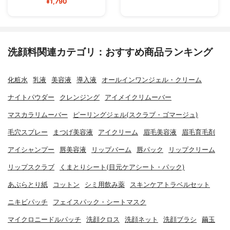
¥1,790
洗顔料関連カテゴリ：おすすめ商品ランキング
化粧水
乳液
美容液
導入液
オールインワンジェル・クリーム
ナイトパウダー
クレンジング
アイメイクリムーバー
マスカラリムーバー
ピーリングジェル(スクラブ・ゴマージュ)
毛穴スプレー
まつげ美容液
アイクリーム
眉毛美容液
眉毛育毛剤
アイシャンプー
唇美容液
リップバーム
唇パック
リップクリーム
リップスクラブ
くまとりシート(目元ケアシート・パック)
あぶらとり紙
コットン
シミ用飲み薬
スキンケアトラベルセット
ニキビパッチ
フェイスパック・シートマスク
マイクロニードルパッチ
洗顔クロス
洗顔ネット
洗顔ブラシ
繭玉