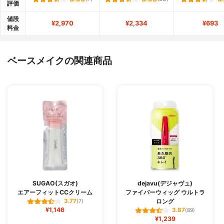
評価
値段
¥2,970
¥2,334
¥693
料金
ベースメイクの関連商品
SUGAO(スガオ)
dejavu(デジャヴュ)
エアーフィットCCクリーム
ファイバーウィッグ ウルトラ
ロング
3.77
(7)
¥1,146
3.87
(89)
¥1,239