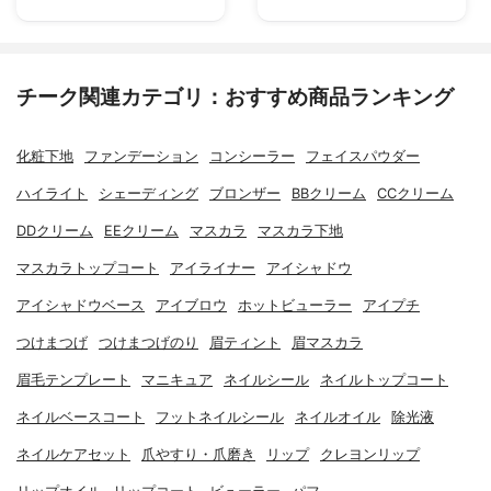
チーク関連カテゴリ：おすすめ商品ランキング
化粧下地
ファンデーション
コンシーラー
フェイスパウダー
ハイライト
シェーディング
ブロンザー
BBクリーム
CCクリーム
DDクリーム
EEクリーム
マスカラ
マスカラ下地
マスカラトップコート
アイライナー
アイシャドウ
アイシャドウベース
アイブロウ
ホットビューラー
アイプチ
つけまつげ
つけまつげのり
眉ティント
眉マスカラ
眉毛テンプレート
マニキュア
ネイルシール
ネイルトップコート
ネイルベースコート
フットネイルシール
ネイルオイル
除光液
ネイルケアセット
爪やすり・爪磨き
リップ
クレヨンリップ