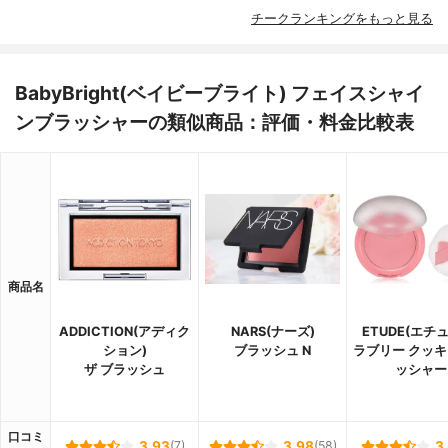
チークランキングをもっと見る
BabyBright(ベイビーブライト) フェイスシャイ
ンブラッシャーの類似商品：評価・料金比較表
商品名
ADDICTION(アディク
NARS(ナーズ)
ETUDE(エチ
ション)
ブラッシュ N
ラブリー クッキ
ザ ブラッシュ
ッシャー
口コミ
3.93
(7)
3.98
(58)
3