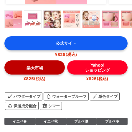
公式サイト
¥825(税込)
Yahoo!
楽天市場
ショッピング
¥825(税込)
¥825(税込)
パウダータイプ
ウォータープルーフ
単色タイプ
保湿成分配合
シマー
イエベ春
イエベ秋
ブルベ夏
ブルベ冬