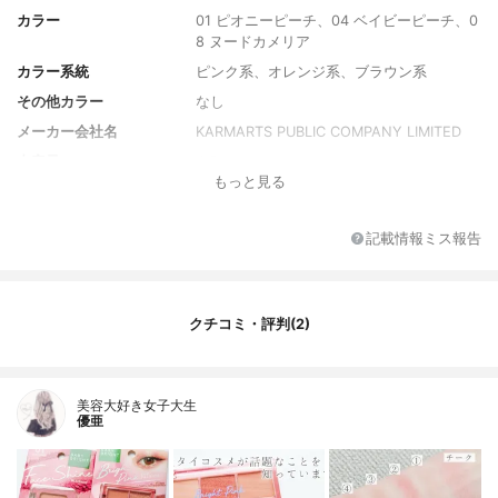
カラー
01 ピオニーピーチ、04 ベイビーピーチ、0
8 ヌードカメリア
カラー系統
ピンク系、オレンジ系、ブラウン系
その他カラー
なし
メーカー会社名
KARMARTS PUBLIC COMPANY LIMITED
内容量
4.5g
もっと見る
香り
無香料
原産国
タイ
記載情報ミス報告
クチコミ・評判(2)
美容大好き女子大生
優亜