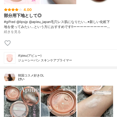
4.00
部分用下地として◎
#gifted @lipsjp @apieu_japan毛穴レス肌になりたい…※新しい化粧下
地を使ってみたい…という方におすすめです‼️ーーーーーーーーーー…
続きを見る
A'pieu(アピュー)
ジューシーパン スキンケアプライマー
韓国コスメ好きOL
けい