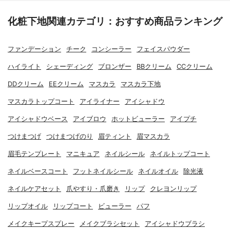
化粧下地関連カテゴリ：おすすめ商品ランキング
ファンデーション
チーク
コンシーラー
フェイスパウダー
ハイライト
シェーディング
ブロンザー
BBクリーム
CCクリーム
DDクリーム
EEクリーム
マスカラ
マスカラ下地
マスカラトップコート
アイライナー
アイシャドウ
アイシャドウベース
アイブロウ
ホットビューラー
アイプチ
つけまつげ
つけまつげのり
眉ティント
眉マスカラ
眉毛テンプレート
マニキュア
ネイルシール
ネイルトップコート
ネイルベースコート
フットネイルシール
ネイルオイル
除光液
ネイルケアセット
爪やすり・爪磨き
リップ
クレヨンリップ
リップオイル
リップコート
ビューラー
パフ
メイクキープスプレー
メイクブラシセット
アイシャドウブラシ