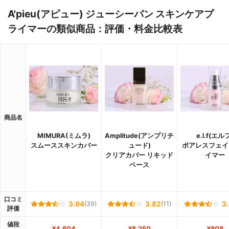
A'pieu(アピュー) ジューシーパン スキンケアプ
ライマーの類似商品：評価・料金比較表
商品名
MIMURA(ミムラ)
Amplitude(アンプリチ
e.l.f(エル
スムーススキンカバー
ュード)
ポアレスフェイ
クリアカバー リキッド
イマー
ベース
口コミ
3.94
(39)
3.82
(11)
3
評価
値段
¥4,604
¥8,250
¥808