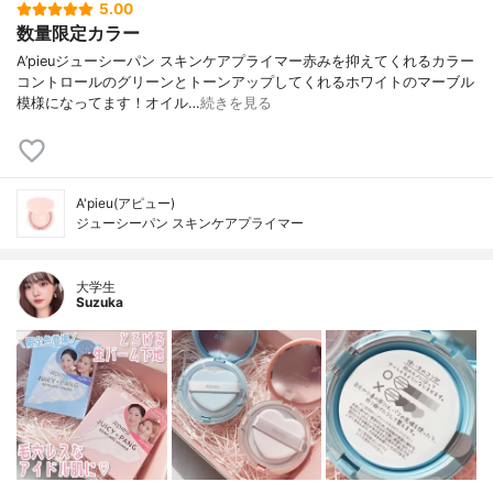
5.00
スポリマー、カプリル酸グリセリル、グリ
数量限定カラー
セリン、メチルプロパンジオール、水酸化
A’pieuジューシーパン スキンケアプライマー赤みを抑えてくれるカラー
Ａｌ、イソステアリン酸水添ヒマシ油、ト
コントロールのグリーンとトーンアップしてくれるホワイトのマーブル
リエトキシカプリリルシラン、トリメチル
模様になってます！オイル…
続きを見る
シロキシケイ酸、エチレンジアミンジコハ
ク酸３Ｎａ、酸化鉄、レモングラス油、マ
ルトデキストリン、糖水解物、イランイラ
ン花油、ジュニペルスメキシカナ油、エチ
ルヘキシルグリセリン、グンジョウ
A'pieu(アピュー)
ジューシーパン スキンケアプライマー
大学生
Suzuka