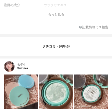
注目の成分
ツボクサエキス
全成分
シクロペンタシロキサン、水、メトキシケ
もっと見る
イヒ酸エチルヘキシル、ホモサレート、サ
リチル酸エチルヘキシル、ポリメチルシル
セスキオキサン、トリ（カプリル酸／カプ
記載情報ミス報告
リン酸）グリセリル、セレシン、（カプリ
ル酸／カプリン酸）ヤシアルキル、ＤＰ
Ｇ、ジエチルアミノヒドロキシベンゾイル
安息香酸ヘキシル、酸化チタン、カプリリ
クチコミ・評判(6)
ルメチコン、エチルヘキサン酸セチル、セ
チルＰＥＧ／ＰＰＧ－１０／１ジメチコ
ン、オクトクリレン、ジメチコン、マイ
カ、１，２－ヘキサンジオール、モモ果実
大学生
Suzuka
エキス、ツボクサエキス、ビルベリー果実
エキス、サトウキビエキス、オレンジ果実
エキス、レモン果実エキス、加水分解コラ
ーゲン、サトウカエデエキス、グレープフ
ルーツ果皮油、リンゴ果実エキス、エチル
ヘキシルトリアゾン、キャンデリラロウ、
（ジメチコン／ビニルジメチコン）クロス
ポリマー、ステアラルコニウムヘクトライ
ト、マイクロクリスタリンワックス、（ジ
メチコン／（ＰＥＧ－１０／１５））クロ