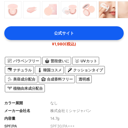
公式サイト
¥1,980(税込)
パラベンフリー
普段使いに
UVカット
ナチュラル
韓国コスメ
クッションタイプ
美容成分配合
合成香料フリー
透明感
植物由来成分配合
カラー展開
なし
メーカー会社名
株式会社ミシャジャパン
内容量
14.7g
SPF/PA
SPF30/PA+++