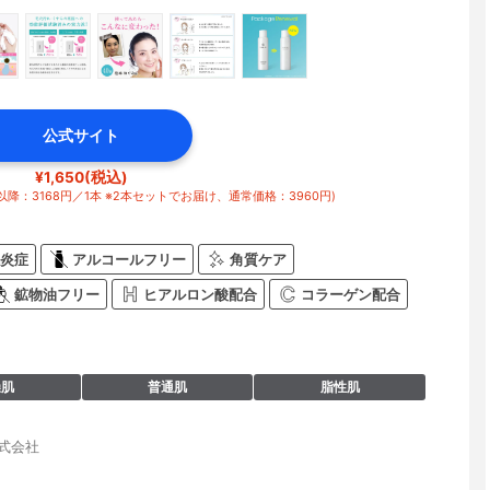
公式サイト
¥1,650(税込)
降：3168円／1本 ※2本セットでお届け、通常価格：3960円)
炎症
アルコールフリー
角質ケア
鉱物油フリー
ヒアルロン酸配合
コラーゲン配合
燥肌
普通肌
脂性肌
株式会社