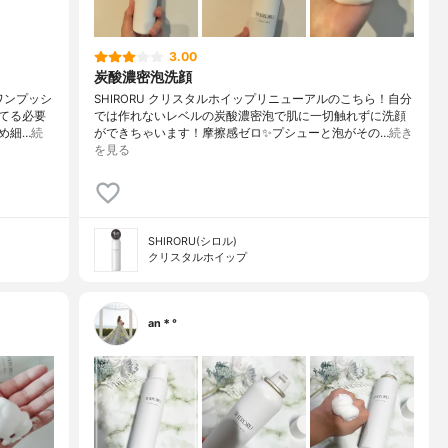
3.00
炭酸濃密泡洗顔
ワンプッシ
SHIRORU クリスタルホイップリニューアルのこちら！自分
てる必要
では作れないレベルの炭酸濃密泡で肌に一切触れずに洗顔
め細…
続
ができちゃいます！摩擦感ゼロ✨プシューと泡がその…
続き
を見る
SHIRORU(シロル)
クリスタルホイップ
an＊°