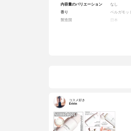
内容量のバリエーション
なし
香り
ベルガモッ
製造国
日本
薬用成分
なし
全成分
水、グリセ
ノール ま
キシル ま
ベルガモット
パントテン
エチル／メ
ス、バチル
液、加水分
ス／ハトム
ール、ソル
コスメ好き
Eririn