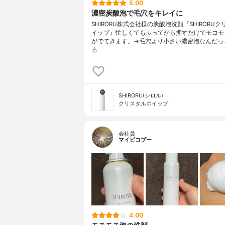
5.00
濃密炭酸泡で毛穴をキレイに
SHIRORU株式会社様の炭酸泡洗顔『SHIRORU
イップ』忙しくてもふってから押すだけでモコモ
がでてきます。→毛穴より小さい濃密泡なんだっ
る
SHIRORU(シロル)
クリスタルホイップ
会社員
マイピコブー
4.00