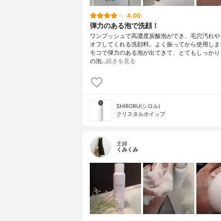
4.00
弾力のある泡で洗顔！
ワンプッシュで高濃度炭酸泡ができ、毛穴汚れや
オフしてくれる洗顔料。よく振ってから使用しま
モコで弾力のある泡が出てきて、とてもしっかり
の泡…
続きを見る
SHIRORU(シロル)
クリスタルホイップ
主婦
くみくみ