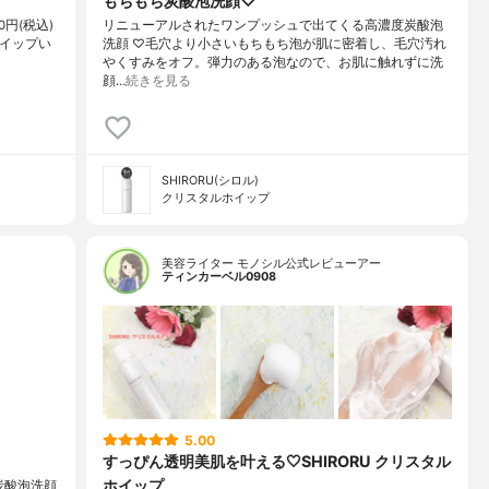
もちもち炭酸泡洗顔♡
0円(税込)
リニューアルされたワンプッシュで出てくる高濃度炭酸泡
ホイップい
洗顔 ♡毛穴より小さいもちもち泡が肌に密着し、毛穴汚れ
やくすみをオフ。弾力のある泡なので、お肌に触れずに洗
顔…
続きを見る
SHIRORU(シロル)
クリスタルホイップ
美容ライター モノシル公式レビューアー
ティンカーベル0908
5.00
すっぴん透明美肌を叶える🤍SHIRORU クリスタル
ホイップ
炭酸泡洗顔