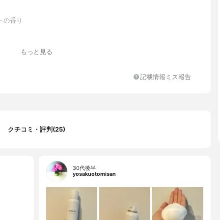
トの香り
もっと見る
リン、LPG、ベヘン酸、ベヘニルアルコール、PEG-25フィトスタ
たは ポリオキシエチレンフィトスタノール、パルミチン酸エチルヘ
記載情報ミス報告
たは パルミチン酸オクチル、TEA、二酸化炭素、メチルパラベン、
果実油、グリチルリチン酸2K、BG、PG、2.4-ジカルボエトキシ
酸エチル、フカスセラツスエキス（メタクリル酸グリセリルアミド
タクリル酸ステアリル）コポリマー、ラミナリアディギタータエキ
ス発酵物、カミツレ花エキス、サッカロミセス／デイリリー花発酵
解コラーゲン、ヒメフウロエキス、ヒアルロン酸Na、サッカロミセ
クチコミ・評判(25)
ギ種子発酵液、クダモノトケイソウ果実エキス 、フェノキシエタノ
ビン酸K
30代後半
yosakuotomisan