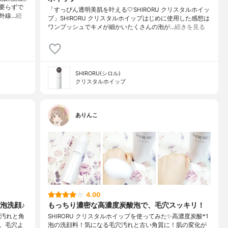
要らずで
「すっぴん透明美肌を叶える🤍SHIRORU クリスタルホイッ
外線…
続
プ」SHIRORU クリスタルホイップはじめに使用した感想は
ワンプッシュでキメが細かいたくさんの泡が…
続きを見る
SHIRORU(シロル)
クリスタルホイップ
ありんこ
4.00
泡洗顔♪
もっちり濃密な高濃度炭酸泡で、毛穴スッキリ！
穴汚れと角
SHIRORU クリスタルホイップを使ってみた✨高濃度炭酸*1
。毛穴よ
泡の洗顔料！気になる毛穴汚れと古い角質に！肌の変化が