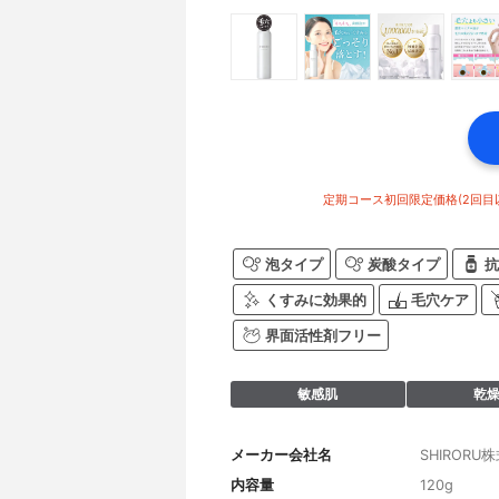
定期コース初回限定価格(2回目以
泡タイプ
炭酸タイプ
抗
くすみに効果的
毛穴ケア
界面活性剤フリー
敏感肌
乾
メーカー会社名
SHIRORU
内容量
120g