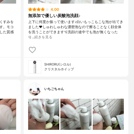
4.00
無添加で優しい炭酸泡洗顔♪
くすみを
上下に何度か振って使います♪白いもっこもこな泡が出てき
す。モコ
ました❤︎しゅわしゅわな濃密泡なので擦ることなく顔全体
した質感
を洗うことができます🫧洗顔の途中でも泡が無くなった
り…
続きを見る
SHIRORU(シロル)
クリスタルホイップ
いちごちゃん