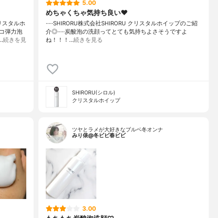
5.00
めちゃくちゃ気持ち良い❤
クリスタルホ
·····⁡⁡SHIRORU株式会社⁡⁡SHIRORU クリスタルホイップ⁡⁡のご紹
コ弾力泡
介◎⁡⁡·····⁡⁡炭酸泡の洗顔って⁡⁡とても気持ちよさそうですよ
…
続きを見
ね！！！…
続きを見る
SHIRORU(シロル)
クリスタルホイップ
ツヤとラメが大好きなブルベ冬オンナ
みり俵@冬ビビ春ビビ
3.00