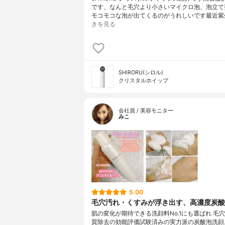
です、なんと毛穴より小さいマイクロ泡、泡立て
モコモコな泡が出てくるのがうれしいです最近紫
きを見る
SHIRORU(シロル)
クリスタルホイップ
会社員 / 美容モニター
みこ
5.00
毛穴汚れ・くすみが浮き出す、高濃度炭酸
肌の変化が期待できる洗顔料No.1にも選ばれ 毛
質除去の効能評価試験済みの実力派の炭酸泡洗顔