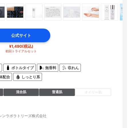
公式サイト
¥1,490(税込)
初回トライアルセット
ボトルタイプ
無香料
収れん
体配合
しっとり系
混合肌
普通肌
オイリー肌
レンラボラトリーズ株式会社