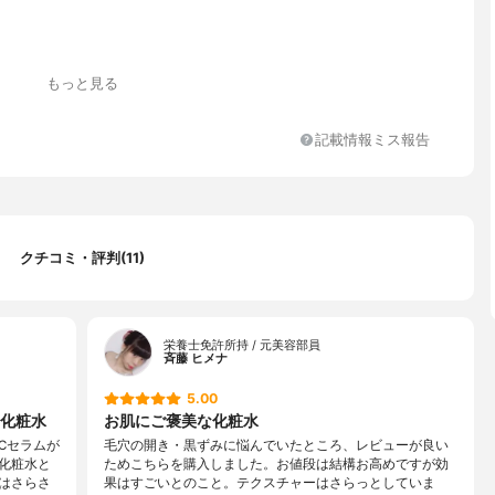
もっと見る
記載情報ミス報告
ンジオール、BG、ジミリスチン酸PEG-12グリセリル、ジステアリ
-23グリセリル、ラフィノース、スクワラン、ヘキサカルボキシメチ
-12、3-ラウリルグリセリル、アスコルビン酸,3-O-エチルアスコ
オリゴペプチド-24、ピリドキシンHCI、アラントイン、ゲンチアナ
アッケシソウエキス、フカスセラツスエキス、コレステロール、グ
クチコミ・評判(11)
エチルヘキシルグリセリン、乳酸、ステアラミドプロピルジメチル
ノキシエタノール、EDTA-2Na
栄養士免許所持 / 元美容部員
斉藤 ヒメナ
5.00
化粧水
お肌にご褒美な化粧水
Cセラムが
毛穴の開き・黒ずみに悩んでいたところ、レビューが良い
化粧水と
ためこちらを購入しました。お値段は結構お高めですが効
はさらさ
果はすごいとのこと。テクスチャーはさらっとしていま