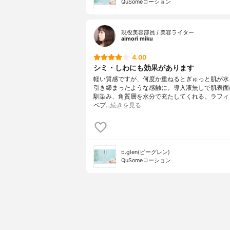
QuSomeローション
現役美容部員 / 美容ライター
aimori miku
4.00
シミ・しわにも効果があります
軽い質感ですが、何度か重ねるとぎゅっと肌が水
引き締まったような感触に。導入液無しで肌表面
馴染み、角質層を水分で充たしてくれる。ラフィ
ペプ…
続きを見る
b.glen(ビーグレン)
QuSomeローション