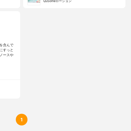
QuSomeローション
を含んで
にすっと
ノースや
1