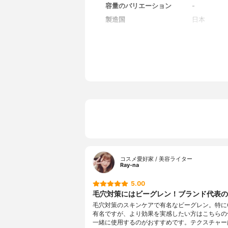
容量のバリエーション
-
製造国
日本
香り
無香料
対象年代
全年代
薬用成分
-
全成分
水、プロパ
ン酸PEG
ルジペプチド
ルビン酸、
根エキス、
リセリン、
アミン、フェ
コスメ愛好家 / 美容ライター
Ray-na
5.00
毛穴対策にはビーグレン！ブランド代表の
毛穴対策のスキンケアで有名なビーグレン。特に
有名ですが、より効果を実感したい方はこちらの
一緒に使用するのがおすすめです。テクスチャー