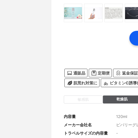
通販品
定期便
返金保証
肌荒れ対策に
ビタミンC誘導
乾燥肌
敏感肌
内容量
120ml
メーカー会社名
ビバリーグ
トラベルサイズの内容量
-