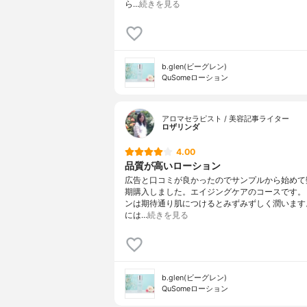
ら…
続きを見る
b.glen(ビーグレン)
QuSomeローション
アロマセラピスト / 美容記事ライター
ロザリンダ
4.00
品質が高いローション
広告と口コミが良かったのでサンプルから始めて
期購入しました。エイジングケアのコースです。
ンは期待通り肌につけるとみずみずしく潤います
には…
続きを見る
b.glen(ビーグレン)
QuSomeローション