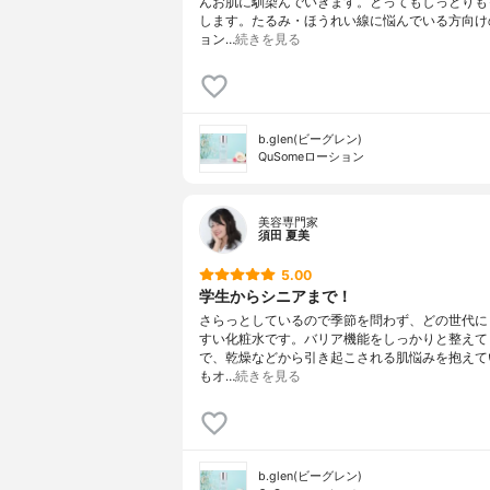
んお肌に馴染んでいきます。とってもしっとりも
します。たるみ・ほうれい線に悩んでいる方向け
ョン…
続きを見る
b.glen(ビーグレン)
QuSomeローション
美容専門家
須田 夏美
5.00
学生からシニアまで！
さらっとしているので季節を問わず、どの世代に
すい化粧水です。バリア機能をしっかりと整えて
で、乾燥などから引き起こされる肌悩みを抱えて
もオ…
続きを見る
b.glen(ビーグレン)