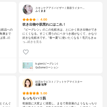
スキンケアアドバイザー / 美容ライター…
ふくまま
4.00
吹き出物や肌荒れにはこれ！
化粧品への
『ビーグレン』のこの化粧水は、とにかく吹き出物ができ
角層まで
にくくなる。すごく潤うのにベタつき感がなくて、かなり
は浸…
続
好きな化粧水です。"春〜夏"に使いたくなる！毛穴もきゅ
っ…
続きを見る
b.glen(ビーグレン)
QuSomeローション
妊活セラピスト / フットケアマイスター
佐藤 祐季
5.00
もっちりハリ肌
とぐんぐ
乾燥肌に大変よく浸透し、まるで美容液のようなもっちり