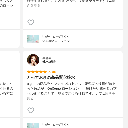
っちりと
感が生まれます。夕方まで化粧ノリが良かったです！…
続
のローシ
きを見る
b.glen(ビーグレン)
QuSomeローション
美容家
鈴木 絢子
5.00
とっておきの高品質化粧水
も使いや
b.glenの商品ラインナップの中でも、研究者の技術が詰ま
くれるの
った逸品が「QuSome ローション」。届けたい成分をカプ
いる方に
セル化することで、奥まで届ける仕様です。カプ…
続きを
見る
b.glen(ビーグレン)