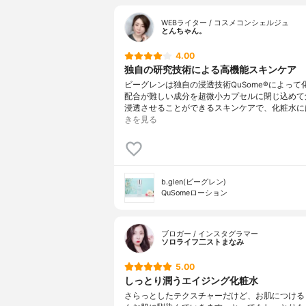
WEBライター / コスメコンシェルジュ
とんちゃん。
4.00
独自の研究技術による高機能スキンケア
ビーグレンは独自の浸透技術QuSome®︎によって
配合が難しい成分を超微小カプセルに閉じ込めて
浸透させることができるスキンケアで、化粧水に
きを見る
b.glen(ビーグレン)
QuSomeローション
ブロガー / インスタグラマー
ソロライフ二ストまなみ
5.00
しっとり潤うエイジング化粧水
さらっとしたテクスチャーだけど、お肌につける