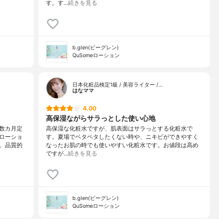
す。す…
続きを見る
b.glen(ビーグレン)
QuSomeローション
日本化粧品検定1級 / 美容ライター /…
はなママ
4.00
高保湿ながらサラっとした使い心地
数カ月定
高保湿な化粧水ですが、肌表面はサラっとする化粧水で
ローショ
す。夏場でベタベタしたくない時や、ニキビができやすく
。品質的
なったお肌の時でも使いやすい化粧水です。お値段は高め
ですが…
続きを見る
b.glen(ビーグレン)
QuSomeローション