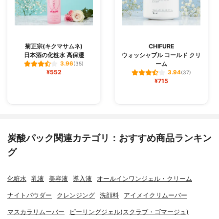
菊正宗(キクマサムネ)
CHIFURE
日本酒の化粧水 高保湿
ウォッシャブル コールド クリ
ーム
3.96
(35)
¥552
3.94
(37)
¥715
炭酸パック関連カテゴリ：おすすめ商品ランキン
グ
化粧水
乳液
美容液
導入液
オールインワンジェル・クリーム
ナイトパウダー
クレンジング
洗顔料
アイメイクリムーバー
マスカラリムーバー
ピーリングジェル(スクラブ・ゴマージュ)