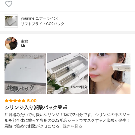
yourline(ユアーライン)
リフトブライトCO2パック
主婦
kh
5.00
シリンジ入り炭酸パック💙🛁
注射器みたいで可愛いシリンジ！1本で2回分です。シリンジの中のジェ
ルを顔全体に塗って専用のCO2配合シートでマスクすると炭酸が発生！
炭酸は強めで刺激がクセになる…
続きを見る