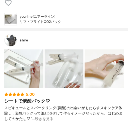
yourline(ユアーライン)
リフトブライトCO2パック
shiro
5.00
シートで炭酸パック♡
スピキュールとスパークリング(炭酸)の出会いがもたらすスキンケア体
験 .... 炭酸パックって混ぜ混ぜして作るイメージだったから、はじめま
してのかたち♡ˊ…
続きを見る