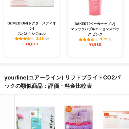
Dr.MEDION(ドクターメディオ
BAKER7(ベーカーセブン)
ン)
マジックバブルエッセンスパッ
スパオキシジェル
ク ピンク
3.81
(10)
3.73
(9)
¥4,070
¥1,580
yourline(ユアーライン) リフトブライトCO2パ
ックの類似商品：評価・料金比較表