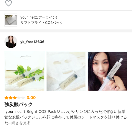
yourline(ユアーライン)
リフトブライトCO2パック
yk_free12636
3.00
強炭酸パック
.yourlineLift Bright CO2 Packジェルがシリンジに入った混ぜない新感
覚な炭酸パックジェルを顔に塗布して付属のシートマスクを貼り付ける
だ…
続きを見る