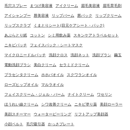
毛穴スプレー
まつげ美容液
アイクリーム
眉毛美容液
眉毛育毛剤
アイシャンプー
唇美容液
リップバーム
唇パック
リップクリーム
リップスクラブ
くまとりシート(目元ケアシート・パック)
あぶらとり紙
コットン
シミ用飲み薬
スキンケアトラベルセット
ニキビパッチ
フェイスパック・シートマスク
マイクロニードルパッチ
洗顔クロス
洗顔ネット
洗顔ブラシ
繭玉
電動洗顔ブラシ
美白クリーム
セラミドクリーム
プラセンタクリーム
ホホバオイル
スクワランオイル
ローズヒップオイル
マルラオイル
フェイスクリーム・ジェル・バーム
ナイトクリーム
ワセリン
ほうれい線クリーム
シワ改善クリーム
ニキビ塗り薬
美顔ローラー
美顔スチーマー
ウォーターピーリング
リフトアップ美顔器
小顔ベルト
毛穴吸引器
かっさプレート