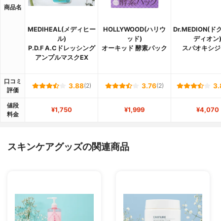
商品名
MEDIHEAL(メディヒー
HOLLYWOOD(ハリウ
Dr.MEDION(
ル)
ッド)
ディオン
P.D.F A.Cドレッシング
オーキッド 酵素パック
スパオキシジ
アンプルマスクEX
口コミ
3.88
(2)
3.76
(2)
3.
評価
値段
¥1,750
¥1,999
¥4,070
料金
スキンケアグッズの関連商品