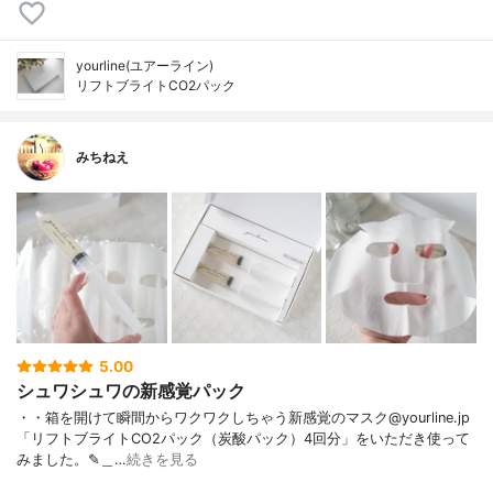
yourline(ユアーライン)
リフトブライトCO2パック
みちねえ
5.00
シュワシュワの新感覚パック
・・箱を開けて瞬間からワクワクしちゃう新感覚のマスク@yourline.jp
「リフトブライトCO2パック（炭酸パック）4回分」をいただき使って
みました。✎︎＿…
続きを見る