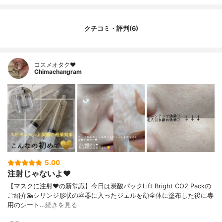
クチコミ・評判(6)
コスメオタク♥︎
Chimachangram
5.00
注射じゃないよ♥︎
【マスクに注射♥︎の新常識】今日は炭酸パックLift Bright CO2 Packの
ご紹介🐳シリンジ形状の容器に入ったジェルを顔全体に塗布した後に専
用のシート…
続きを見る