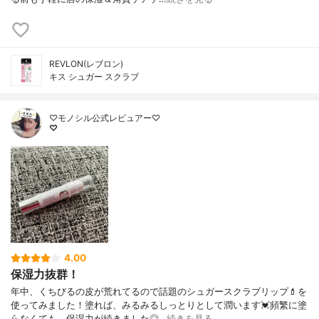
REVLON(レブロン)
キス シュガー スクラブ
♡モノシル公式レビュアー♡
♡
4.00
保湿力抜群！
年中、くちびるの皮が荒れてるので話題のシュガースクラブリップ💄を
使ってみました！塗れば、みるみるしっとりとして潤います💓頻繁に塗
らなくても、保湿力が続きました◎…
続きを見る