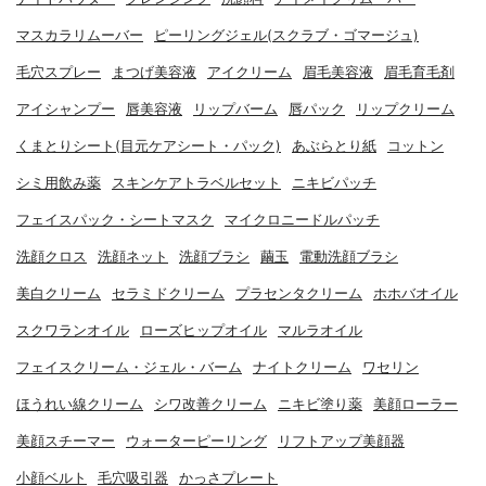
マスカラリムーバー
ピーリングジェル(スクラブ・ゴマージュ)
毛穴スプレー
まつげ美容液
アイクリーム
眉毛美容液
眉毛育毛剤
アイシャンプー
唇美容液
リップバーム
唇パック
リップクリーム
くまとりシート(目元ケアシート・パック)
あぶらとり紙
コットン
シミ用飲み薬
スキンケアトラベルセット
ニキビパッチ
フェイスパック・シートマスク
マイクロニードルパッチ
洗顔クロス
洗顔ネット
洗顔ブラシ
繭玉
電動洗顔ブラシ
美白クリーム
セラミドクリーム
プラセンタクリーム
ホホバオイル
スクワランオイル
ローズヒップオイル
マルラオイル
フェイスクリーム・ジェル・バーム
ナイトクリーム
ワセリン
ほうれい線クリーム
シワ改善クリーム
ニキビ塗り薬
美顔ローラー
美顔スチーマー
ウォーターピーリング
リフトアップ美顔器
小顔ベルト
毛穴吸引器
かっさプレート