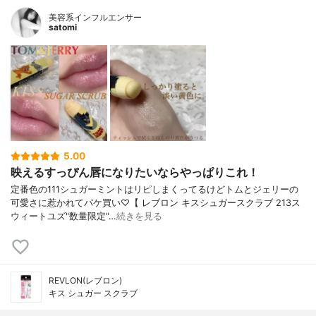
美容系インフルエンサー
satomi
5.00
映えるすっぴん唇になりたいならやっぱりこれ！
定番色の111シュガーミントはリピしまくってるけどトムとジェリーの
可愛さに惹かれてパケ買い♡【 レブロン キスシュガースクラブ 213ス
ウィートユズ"数量限定"…
続きを見る
REVLON(レブロン)
キス シュガー スクラブ