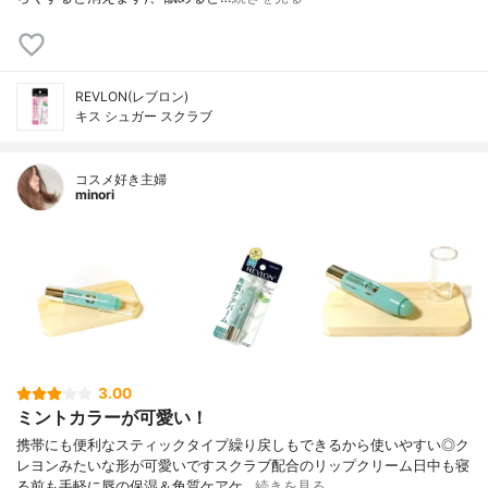
REVLON(レブロン)
キス シュガー スクラブ
コスメ好き主婦
minori
3.00
ミントカラーが可愛い！
携帯にも便利なスティックタイプ繰り戻しもできるから使いやすい◎ク
レヨンみたいな形が可愛いですスクラブ配合のリップクリーム日中も寝
る前も手軽に唇の保湿＆角質ケアケ…
続きを見る