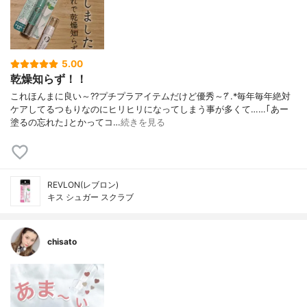
5.00
乾燥知らず！！
これほんまに良い～??プチプラアイテムだけど優秀～? ͛.*毎年毎年絶対
ケアしてるつもりなのにヒリヒリになってしまう事が多くて……｢あー
塗るの忘れた｣とかってコ…
続きを見る
REVLON(レブロン)
キス シュガー スクラブ
chisato