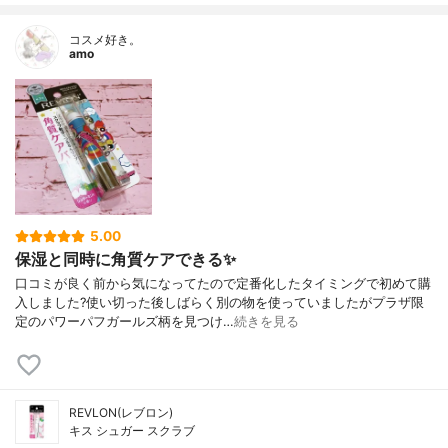
コスメ好き。
amo
5.00
保湿と同時に角質ケアできる✨
口コミが良く前から気になってたので定番化したタイミングで初めて購
入しました?使い切った後しばらく別の物を使っていましたがプラザ限
定のパワーパフガールズ柄を見つけ…
続きを見る
REVLON(レブロン)
キス シュガー スクラブ