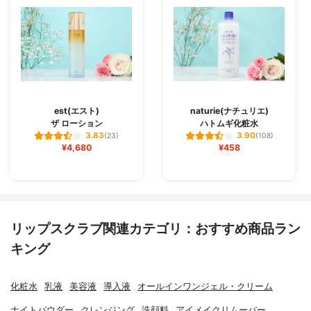
est(エスト)
naturie(ナチュリエ)
ザ ローション
ハトムギ化粧水
3.83
3.90
(23)
(108)
¥4,680
¥458
リップスクラブ関連カテゴリ：おすすめ商品ラン
キング
化粧水
乳液
美容液
導入液
オールインワンジェル・クリーム
ナイトパウダー
クレンジング
洗顔料
アイメイクリムーバー