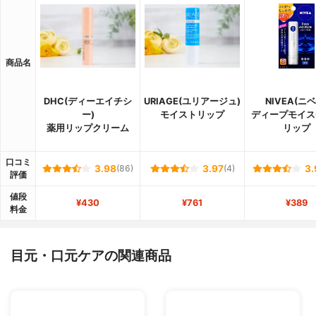
商品名
DHC(ディーエイチシ
URIAGE(ユリアージュ)
NIVEA(ニベ
ー)
モイストリップ
ディープモイス
薬用リップクリーム
リップ
口コミ
3.98
(86)
3.97
(4)
3.
評価
値段
¥430
¥761
¥389
料金
目元・口元ケアの関連商品