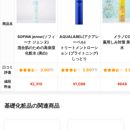
商品名
SOFINA jenne(ソフィ
AQUALABEL(アクアレ
メラノC
ーナ ジェンヌ)
ーベル)
薬用しみ対策 
混合肌のための高保湿
トリートメントローシ
水
化粧水 (美白)
ョン (ブライトニング)
しっとり
口コミ
3.90
(1)
3.80
(11)
3.
評価
値段
¥2,310
¥1,088
¥648
料金
基礎化粧品の関連商品