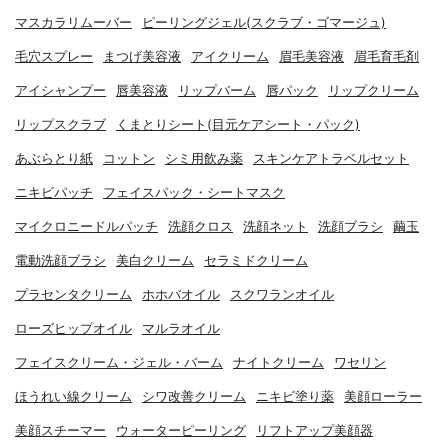
マスカラリムーバー
ピーリングジェル(スクラブ・ゴマージュ)
毛穴スプレー
まつげ美容液
アイクリーム
眉毛美容液
眉毛育毛剤
アイシャンプー
唇美容液
リップバーム
唇パック
リップクリーム
リップスクラブ
くまとりシート(目元ケアシート・パック)
あぶらとり紙
コットン
シミ用飲み薬
スキンケアトラベルセット
ニキビパッチ
フェイスパック・シートマスク
マイクロニードルパッチ
洗顔クロス
洗顔ネット
洗顔ブラシ
繭玉
電動洗顔ブラシ
美白クリーム
セラミドクリーム
プラセンタクリーム
ホホバオイル
スクワランオイル
ローズヒップオイル
マルラオイル
フェイスクリーム・ジェル・バーム
ナイトクリーム
ワセリン
ほうれい線クリーム
シワ改善クリーム
ニキビ塗り薬
美顔ローラー
美顔スチーマー
ウォーターピーリング
リフトアップ美顔器