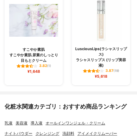
LusciousLips(ラシャスリップ
すこやか素肌
ス)
すこやか素肌 尿素のしっとり
ラシャスリップス (リップ美容
目もとクリーム
液)
3.82
(1)
3.87
¥1,648
(19)
¥5,618
化粧水関連カテゴリ：おすすめ商品ランキング
乳液
美容液
導入液
オールインワンジェル・クリーム
ナイトパウダー
クレンジング
洗顔料
アイメイクリムーバー