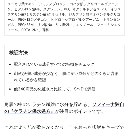
ユーカリ葉エキス、アミジノプロリン、コハク酸ジグリコールグアニジ
ン、ヒアルロン酸Na、スクワラン、BG、オクチルドデセス-20、(イソス
テアリン酸/ミリスチン酸)グリセリル、ジカプリン酸ネオペンチルグリコ
ール、PEG-12ジメチコン、ヒドロキシプロピルグアーガム、キサンタン
ガム、PEG-65M、リン酸Na、リン酸2Na、エタノール、フェノキシエタ
ノール、EDTA-2Na、香料
検証方法
配合されている成分すべての特徴をチェック
刺激が強い成分が少なく、肌に良い成分がどのくらい含ま
れているかを確認
他340商品の化粧水と比較して、S〜Dで評価
角層の中のケラチン繊維に水分を貯める、
ソフィーナ独自
の『ケラチン保水処方』
が注目のポイントです。
これにより肌が柔らかくなり、うるおった状態をキープで