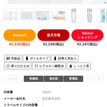
Yahoo!
Amazon
楽天市場
ショッピング
¥2,336(税込)
¥2,339(税込)
¥2,341(税込)
市販品
ボトルタイプ
詰替え用あり
香りひかえめ
ヒアルロン酸配合
しっとり系
乾燥肌
混合肌
普通肌
敏感肌
オイリー肌
内容量
140ml
メーカー会社名
花王株式会社
トラベルサイズの内容量
-