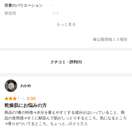
容量のバリエーション
-
製造国
日本
香り
ほのかな花雫の香り
もっと見る
対象年代
30代、40代
薬用成分
-
記載情報ミス報告
全成分
水、グリセリン、プロパンジオール、DP
G、PEG-32、メチルグルセス-20、アスナ
ロ枝エキス、チューベロース多糖体、ショ
クチコミ・評判(1)
ウガ根エキス、ユーカリ葉エキス、アミジ
ノプロリン、コハク酸ジグリコールグアニ
ジン、ヒアルロン酸Na、スクワラン、BG、
オクチルドデセス-20、(イソステアリン酸/
ミリスチン酸)グリセリル、ジカプリン酸ネ
わかめ
オペンチルグリコール、PEG-12ジメチコ
ン、ヒドロキシプロピルグアーガム、キサ
3.00
ンタンガム、PEG-65M、リン酸Na、リン
乾燥肌にお悩みの方
酸2Na、エタノール、フェノキシエタノー
商品の1番の特徴→水分を蓄えやすくする成分がはいっていること。商
ル、EDTA-2Na、香料
品の使用感→すぐに馴染んで肌がしっとりするところ。気になるところ
→香りがついてるところ。ちょっと…
続きを見る