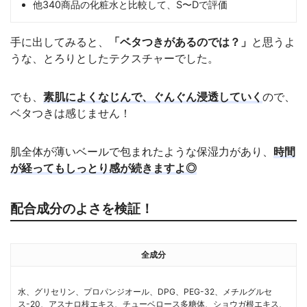
他340商品の化粧水と比較して、S〜Dで評価
手に出してみると、
「ベタつきがあるのでは？」
と思うよ
うな、とろりとしたテクスチャーでした。
でも、
素肌によくなじんで、ぐんぐん浸透していく
ので、
ベタつきは感じません！
肌全体が薄いベールで包まれたような保湿力があり、
時間
が経ってもしっとり感が続きますよ◎
配合成分のよさを検証！
全成分
水、グリセリン、プロパンジオール、DPG、PEG-32、メチルグルセ
ス-20、アスナロ枝エキス、チューベロース多糖体、ショウガ根エキス、