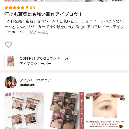
5.00
汗にも蒸気にも強い新作アイブロウ！
\ 本日発売！密着チョコバーム / 全色レビュー⁡⁡チョコバームのようなバ
ームとふんわりパウダーで汗や摩擦に強い眉毛に⁡⁡⁡💐コフレドールアイブ
ロウキーパー⁡⁡…
続きを見る
COFFRET D'OR(コフレドール)
アイブロウキーパー
アイシャドウマニア
maiasagi