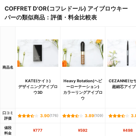
COFFRET D'OR(コフレドール) アイブロウキー
パーの類似商品：評価・料金比較表
商品名
KATE(ケイト)
Heavy Rotation(ヘビ
CEZANNE(セ
デザイニングアイブロ
ーローテーション)
超細芯アイブ
ウ3D
カラーリングアイブロ
ウ
口コミ
3.90
(176)
3.89
(109)
3.
評価
値段
¥777
¥592
¥498
料金