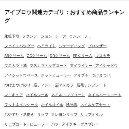
アイブロウ関連カテゴリ：おすすめ商品ランキン
グ
化粧下地
ファンデーション
チーク
コンシーラー
フェイスパウダー
ハイライト
シェーディング
ブロンザー
BBクリーム
CCクリーム
DDクリーム
EEクリーム
マスカラ
マスカラ下地
マスカラトップコート
アイライナー
アイシャドウ
アイシャドウベース
ホットビューラー
アイプチ
つけまつげ
つけまつげのり
眉ティント
眉マスカラ
眉毛テンプレート
マニキュア
ネイルシール
ネイルトップコート
ネイルベースコート
フットネイルシール
ネイルオイル
除光液
ネイルケアセット
爪やすり・爪磨き
リップ
クレヨンリップ
リップオイル
リップコート
ビューラー
パフ
メイクキープスプレー