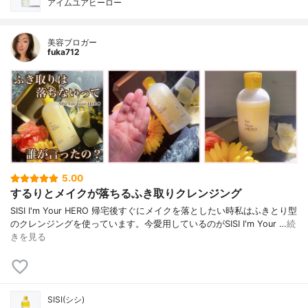
アイムユアヒーロー
美容ブロガー
fuka712
5.00
するりとメイクが落ちるふき取りクレンジング
SISI I'm Your HERO 帰宅後すぐにメイクを落としたい時私はふきとり型
のクレンジングを使っています。今愛用しているのがSISI I'm Your …
続
きを見る
SISI(シシ)