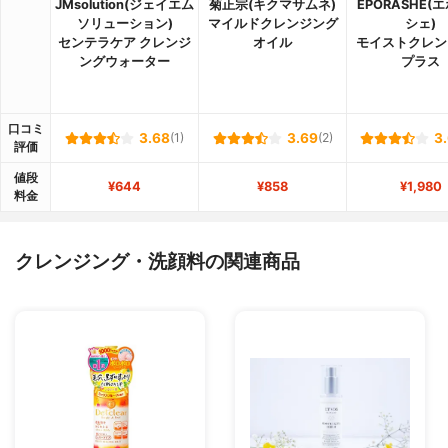
JMsolution(ジェイエム
菊正宗(キクマサムネ)
EPORASHE(
ソリューション)
マイルドクレンジング
シェ)
センテラケア クレンジ
オイル
モイストクレン
ングウォーター
プラス
口コミ
3.68
(1)
3.69
(2)
3
評価
値段
¥644
¥858
¥1,980
料金
クレンジング・洗顔料の関連商品