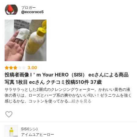
ブロガー
@eccoroco5
3.00
投稿者画像 I＇m Your HERO（SISI） ecさんによる商品
写真 1枚目 ecさん クチコミ投稿510件 37歳
サラサラっとした2層式のクレンジングウォーター。かわいい黄色の液
体の香りは、ローズとハーブ系の爽やかないい匂い！ゼラニウムを強く
感じるかな。コットンを使ってかる…
続きを見る
SISI(シシ)
アイムユアヒーロー