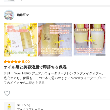
珈琲豆♡
5.00
オイル層と美容液層で即落ち＆保湿
SISII'm Your HERO デュアルウォータリークレンジングメイクオフも、
毛穴ケアも、保湿も！この一本で思いのままに🫧🫧🫧ウォータープルー
フのメイクから…
続きを見る
SISI(シシ)
アイムユアヒーロー