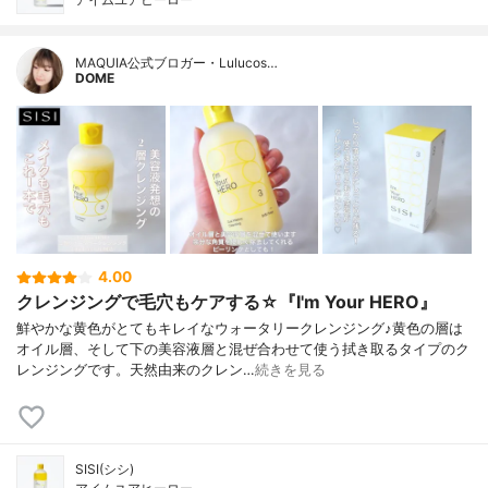
MAQUIA公式ブロガー・Lulucos…
DOME
4.00
クレンジングで毛穴もケアする☆『I'm Your HERO』
鮮やかな黄色がとてもキレイなウォータリークレンジング♪黄色の層は
オイル層、そして下の美容液層と混ぜ合わせて使う拭き取るタイプのク
レンジングです。天然由来のクレン…
続きを見る
SISI(シシ)