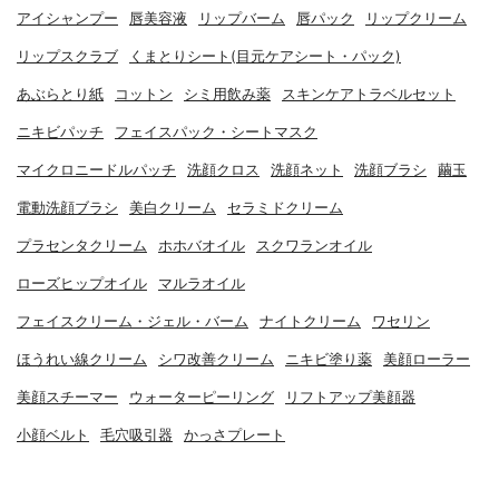
アイシャンプー
唇美容液
リップバーム
唇パック
リップクリーム
リップスクラブ
くまとりシート(目元ケアシート・パック)
あぶらとり紙
コットン
シミ用飲み薬
スキンケアトラベルセット
ニキビパッチ
フェイスパック・シートマスク
マイクロニードルパッチ
洗顔クロス
洗顔ネット
洗顔ブラシ
繭玉
電動洗顔ブラシ
美白クリーム
セラミドクリーム
プラセンタクリーム
ホホバオイル
スクワランオイル
ローズヒップオイル
マルラオイル
フェイスクリーム・ジェル・バーム
ナイトクリーム
ワセリン
ほうれい線クリーム
シワ改善クリーム
ニキビ塗り薬
美顔ローラー
美顔スチーマー
ウォーターピーリング
リフトアップ美顔器
小顔ベルト
毛穴吸引器
かっさプレート