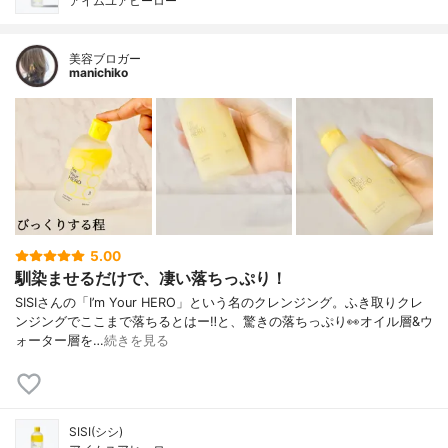
アイムユアヒーロー
美容ブロガー
manichiko
5.00
馴染ませるだけで、凄い落ちっぷり！
SISIさんの「I’m Your HERO」という名のクレンジング。ふき取りクレ
ンジングでここまで落ちるとはー‼︎と、驚きの落ちっぷり👀オイル層&ウ
ォーター層を…
続きを見る
SISI(シシ)