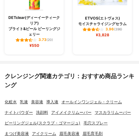
DETclear(ディーイーティーク
ETVOS(エトヴォス)
リア)
モイスチャライジングセラム
ブライト&ピール ピーリングジ
3.96
(396)
ェリー
¥3,828
3.73
(20)
¥550
クレンジング関連カテゴリ：おすすめ商品ランキ
ング
化粧水
乳液
美容液
導入液
オールインワンジェル・クリーム
ナイトパウダー
洗顔料
アイメイクリムーバー
マスカラリムーバー
ピーリングジェル(スクラブ・ゴマージュ)
毛穴スプレー
まつげ美容液
アイクリーム
眉毛美容液
眉毛育毛剤