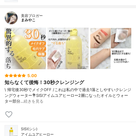
美容ブロガー
まみやこ
5.00
知らなくて後悔！30秒クレンジング
\ 帰宅後30秒でメイクOFF /⁡これは私の中で過去1落としやすいクレンジ
ングウォーター⁡⁡💐SISIアイムユアヒーロー⁡⁡2層になったオイルとウォー
ター部分…
続きを見る
SISI(シシ)
アイムユアヒーロー