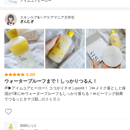
アイムユアヒーロー
スキンケア&ヘアケアマニア大学生
ぎんむぎ
5.00
ウォータープルーフまで！しっかりつるん！
💭▶️アイムユアヒーロー☾ココがイチオシpoint！☽✏️メイク落としと保
湿が1本に✏️ウォータープルーフもしっかり落ちる！✏️ピーリング効果
でつるっとタマゴ肌…
続きを見る
SISI(シシ)