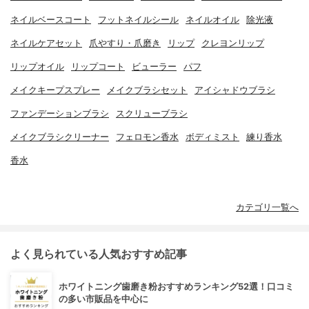
ネイルベースコート
フットネイルシール
ネイルオイル
除光液
ネイルケアセット
爪やすり・爪磨き
リップ
クレヨンリップ
リップオイル
リップコート
ビューラー
パフ
メイクキープスプレー
メイクブラシセット
アイシャドウブラシ
ファンデーションブラシ
スクリューブラシ
メイクブラシクリーナー
フェロモン香水
ボディミスト
練り香水
香水
カテゴリ一覧へ
よく見られている人気おすすめ記事
ホワイトニング歯磨き粉おすすめランキング52選！口コミ
の多い市販品を中心に