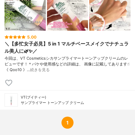
ス、ヤマザクラ花エキス、センチフォリア
バラ花エキス、トコフェロール、ヒアルロ
ン酸Na、安息香酸Na、酢酸、プロポリスエ
キス、乳酸、アシアチコシド、マデカッソ
シド、アシアチン酸、マデカシン酸
5.00
＼【多忙女子必見】5 in 1 マルチベースメイクでナチュラ
ル美人に🌿✨／
今回は、VT Cosmeticsシカサンプライマートーンアップクリームのレ
ビューです！＊パケや使用感などの詳細は、 画像に記載してあります☝︎
《 Qoo10 》…
続きを見る
VT(ブイティー)
サンプライマー トーンアップ クリーム
1