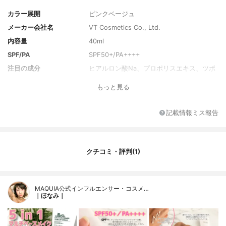
カラー展開
ピンクベージュ
メーカー会社名
VT Cosmetics Co., Ltd.
内容量
40ml
SPF/PA
SPF50+/PA++++
注目の成分
ヒアルロン酸Na、プロポリスエキス、ツボ
クサエキス
もっと見る
全成分
水、ジメチコン、酸化亜鉛、酸化チタン、
メチルトリメチコン、フェニルトリメチコ
ン、BG、グリセリン、シリカ、セチルPEG/
記載情報ミス報告
PPG-10/1ジメチコン、PE G-10ジメチコ
ン、ナイアシンアミド、1,2-ヘキサンジオー
ル、塩化Na、ジ ステアルジモニウムヘクト
ライト、トリメチルシロキシケイ酸、水酸
クチコミ・評判(1)
化Al、トリエトキシカプリリルシラン、ア
ルキル(C30-45) ジメチコン、ステアリン
酸、ポリプロピルシルセスキオキサン、カ
プリリルメチコン、(ジメチコン/ビニルジメ
MAQUIA公式インフルエンサー・コスメ…
｜ほなみ｜
チコン)クロスポリマー、パンテノール、香
料、エチルヘキシルグリセリン、黄酸化
鉄、EDTA-2Na、アデノシン、赤酸化鉄、
ビフィズス菌培養溶解質、ツボクサエキ