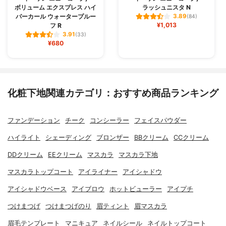
ボリューム エクスプレス ハイ
ラッシュニスタ N
パーカール ウォータープルー
3.89
(84)
¥1,013
フ R
3.91
(33)
¥680
化粧下地関連カテゴリ：おすすめ商品ランキング
ファンデーション
チーク
コンシーラー
フェイスパウダー
ハイライト
シェーディング
ブロンザー
BBクリーム
CCクリーム
DDクリーム
EEクリーム
マスカラ
マスカラ下地
マスカラトップコート
アイライナー
アイシャドウ
アイシャドウベース
アイブロウ
ホットビューラー
アイプチ
つけまつげ
つけまつげのり
眉ティント
眉マスカラ
眉毛テンプレート
マニキュア
ネイルシール
ネイルトップコート