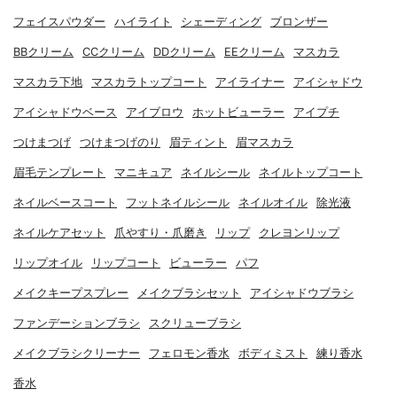
フェイスパウダー
ハイライト
シェーディング
ブロンザー
BBクリーム
CCクリーム
DDクリーム
EEクリーム
マスカラ
マスカラ下地
マスカラトップコート
アイライナー
アイシャドウ
アイシャドウベース
アイブロウ
ホットビューラー
アイプチ
つけまつげ
つけまつげのり
眉ティント
眉マスカラ
眉毛テンプレート
マニキュア
ネイルシール
ネイルトップコート
ネイルベースコート
フットネイルシール
ネイルオイル
除光液
ネイルケアセット
爪やすり・爪磨き
リップ
クレヨンリップ
リップオイル
リップコート
ビューラー
パフ
メイクキープスプレー
メイクブラシセット
アイシャドウブラシ
ファンデーションブラシ
スクリューブラシ
メイクブラシクリーナー
フェロモン香水
ボディミスト
練り香水
香水