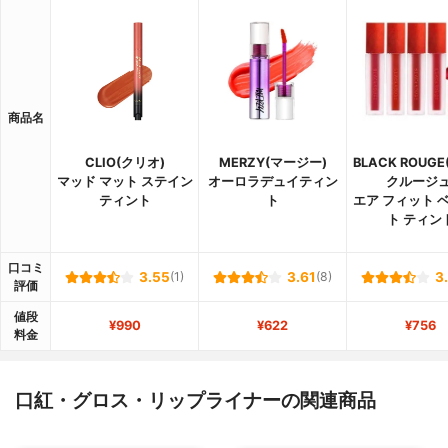
商品名
CLIO(クリオ)
MERZY(マージー)
BLACK ROUG
マッド マット ステイン
オーロラデュイティン
クルージュ
ティント
ト
エア フィット 
ト ティン
口コミ
3.55
(1)
3.61
(8)
3
評価
値段
¥990
¥622
¥756
料金
口紅・グロス・リップライナーの関連商品