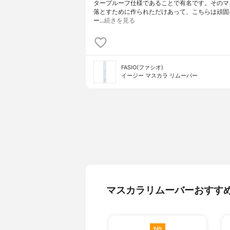
タープルーフ仕様であることで有名です。そのマ
落とすために作られただけあって、こちらは頑固
ー…
続きを見る
FASIO(ファシオ)
イージー マスカラ リムーバー
マスカラリムーバーおすす
1位