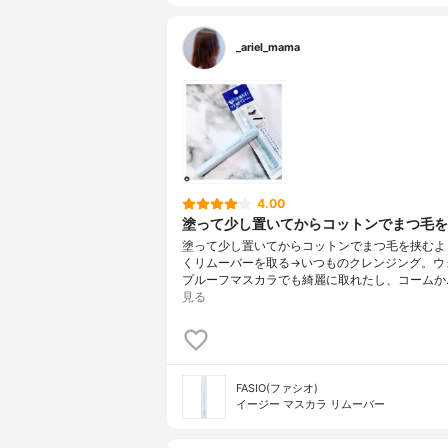
_ariel_mama
4.00
塗って少し置いてからコットンでまつ毛を..
塗って少し置いてからコットンでまつ毛を挟むよ
くリムーバーを取る→いつものクレンジング。
プルーフマスカラでも綺麗に取れたし、コームか
見る
FASIO(ファシオ)
イージー マスカラ リムーバー