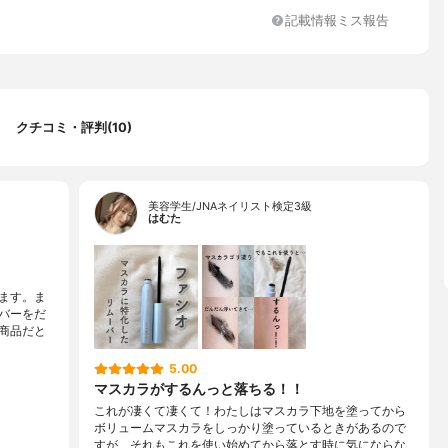
記載情報ミス報告
クチコミ・評判(10)
美容学生/JNAネイリスト検定3級
はむた
ます。ま
バーをだ
商品だと
5.00
マスカラがするんっと落ちる！！
これが凄くて凄くて！わたしはマスカラ下地を塗ってから
ボリュームマスカラをしっかり塗っているときがあるので
すが、それもこれを使い始めてから落とす時に気にならな