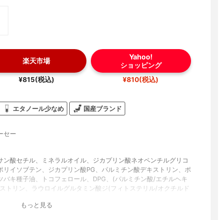
Yahoo!
楽天市場
ショッピング
¥815(税込)
¥810(税込)
エタノール少なめ
国産ブランド
ーセー
サン酸セチル、ミネラルオイル、ジカプリン酸ネオペンチルグリコ
ポリイソブテン、ジカプリン酸PG、パルミチン酸デキストリン、ポ
ツバキ種子油、トコフェロール、DPG、(パルミチン酸/エチルヘキ
キストリン、ラウロイルグルタミン酸ジ(フィトステリル/オクチルド
酸ジアルキル(C14,15)、フェノキシエタノール
もっと見る