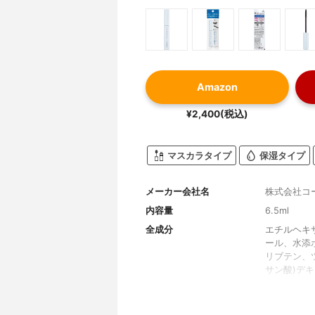
Amazon
¥2,400(税込)
マスカラタイプ
保湿タイプ
メーカー会社名
株式会社コ
内容量
6.5ml
全成分
エチルヘキ
ール、水添
リブテン、
サン酸)デ
デシル)、炭