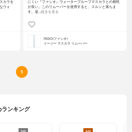
スカラを
にくい『ファシオ』ウォータープルーフマスカラとの相性
なウォ
が良い。このリムーバーを使用すると、スルンと落ちま
す。逆…
続きを見る
FASIO(ファシオ)
イージー マスカラ リムーバー
1
めランキング
2位
3位