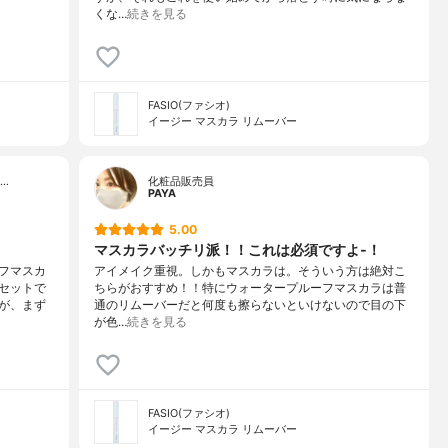
くな…
続きを見る
FASIO(ファシオ)
イージー マスカラ リムーバー
…
化粧品販売員
PAYA
5.00
マスカラバッチリ派！！これは必須ですよ-！
フマスカ
アイメイク重視。しかもマスカラは。そういう方は絶対こ
セットで
ちらがおすすめ！！特にウォータープルーフマスカラは普
が、まず
通のリムーバーだと何度も擦らないといけないので目の下
が色…
続きを見る
FASIO(ファシオ)
イージー マスカラ リムーバー