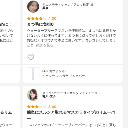
元エステティシャン / アロマ検定1級
菜奈
4.00
めに！
まつ毛に負担0
塗りづら
ウォータープルーフマスカラ使用時は、まつ毛に負担をか
いないで
けないように使ってます。まつ毛に塗って少しおくだけで
私にはと
負担なくオフできて本当に良いです。ゴシゴシしてしまう
とま…
続きを見る
FASIO(ファシオ)
イージー マスカラ リムーバー
メイク&カラーコンサルタント / トータ…
亀川 償子
3.00
るリム
簡単にスルンと取れるマスカラタイプのリムーバ
ー
なウォー
このファシオの『イージーリムーバー』は、ほんとに落ち