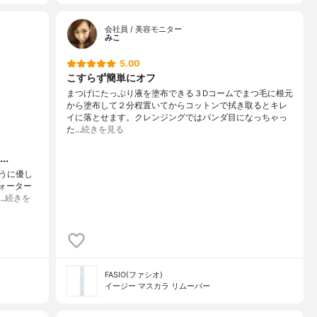
会社員 / 美容モニター
みこ
5.00
こすらず簡単にオフ
まつげにたっぷり液を塗布できる３Dコームでまつ毛に根元
から塗布して２分程置いてからコットンで拭き取るとキレ
イに落とせます。クレンジングではパンダ目になっちゃっ
た…
続きを見る
.
うに優し
ウォーター
…
続きを
FASIO(ファシオ)
イージー マスカラ リムーバー