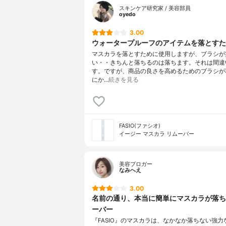
スキンケア研究家 / 美容部員
oyedo
3.00
ウォータープルーフのアイテムを落とすた
マスカラを落とすために使用しますが、ブラシが
い・・きちんと落ちるのは落ちます。それは間違
す。ですが、商品の良さを高めるためのブラシが
にか…
続きを見る
FASIO(ファシオ)
イージー マスカラ リムーバー
美容ブロガー
なみへえ
3.00
名前の通り、本当に簡単にマスカラが落ち
ーバー
『FASIO』のマスカラは、なかなか落ちない強力