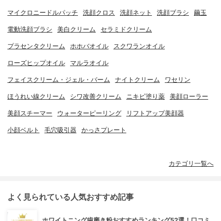
マイクロニードルパッチ
洗顔クロス
洗顔ネット
洗顔ブラシ
繭玉
電動洗顔ブラシ
美白クリーム
セラミドクリーム
プラセンタクリーム
ホホバオイル
スクワランオイル
ローズヒップオイル
マルラオイル
フェイスクリーム・ジェル・バーム
ナイトクリーム
ワセリン
ほうれい線クリーム
シワ改善クリーム
ニキビ塗り薬
美顔ローラー
美顔スチーマー
ウォーターピーリング
リフトアップ美顔器
小顔ベルト
毛穴吸引器
かっさプレート
カテゴリ一覧へ
よく見られている人気おすすめ記事
ホワイトニング歯磨き粉おすすめランキング52選！口コミ