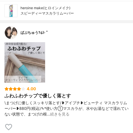
heroine make(ヒロインメイク)
スピーディーマスカラリムーバー
ばぶちゅう?໒꒱· ﾟ
4.00
ふわふわチップで優しく落とす
\まつげに優しくスッキリ落とす/❥アイプチ❥ビューティ マスカラリム
ーバー❥880円(税込)✎*使い方①マスカラが、水やお湯などで濡れてい
ない状態で、まつげの根…
続きを見る