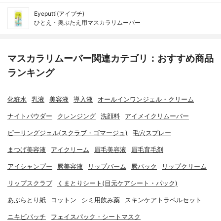
Eyeputti(アイプチ)
ひとえ・奥ぶたえ用マスカラリムーバー
マスカラリムーバー関連カテゴリ：おすすめ商品
ランキング
化粧水
乳液
美容液
導入液
オールインワンジェル・クリーム
ナイトパウダー
クレンジング
洗顔料
アイメイクリムーバー
ピーリングジェル(スクラブ・ゴマージュ)
毛穴スプレー
まつげ美容液
アイクリーム
眉毛美容液
眉毛育毛剤
アイシャンプー
唇美容液
リップバーム
唇パック
リップクリーム
リップスクラブ
くまとりシート(目元ケアシート・パック)
あぶらとり紙
コットン
シミ用飲み薬
スキンケアトラベルセット
ニキビパッチ
フェイスパック・シートマスク