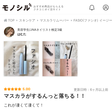
おすすめ商品がもらえる
クチコミポイ活サイト
TOP
スキンケア
マスカラリムーバー
FASIO(ファシオ) イー
美容学生/JNAネイリスト検定3級
はむた
5.00
更新日時：6ヶ月以上前
マスカラがするんっと落ちる！！
これが凄くて凄くて！