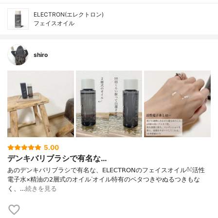
ELECTRON(エレクトロン)
フェイスオイル
shiro
5.00
デンキバリブラシで有名な…
あのデンキバリブラシで有名な、 𝖤𝖫𝖤𝖢𝖳𝖱𝖮𝖭のフェイスオイル𓏊𓏡 活性
電子水×精油の𝟤層式のオイルᐝ オイル特有のベタつきやぬるつきもな
く、 …
続きを見る