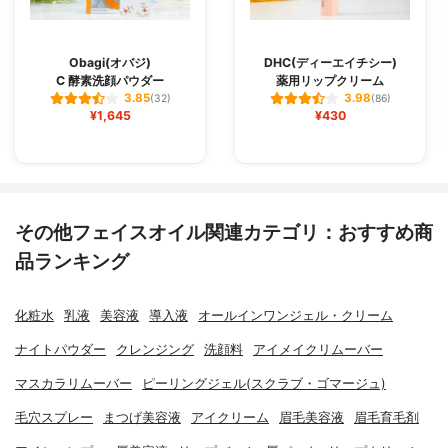
Obagi(オバジ)
DHC(ディーエイチシー)
C 酵素洗顔パウダー
薬用リップクリーム
3.85
3.98
(32)
(86)
¥1,645
¥430
その他フェイスオイル関連カテゴリ：おすすめ商
品ランキング
化粧水
乳液
美容液
導入液
オールインワンジェル・クリーム
ナイトパウダー
クレンジング
洗顔料
アイメイクリムーバー
マスカラリムーバー
ピーリングジェル(スクラブ・ゴマージュ)
毛穴スプレー
まつげ美容液
アイクリーム
眉毛美容液
眉毛育毛剤