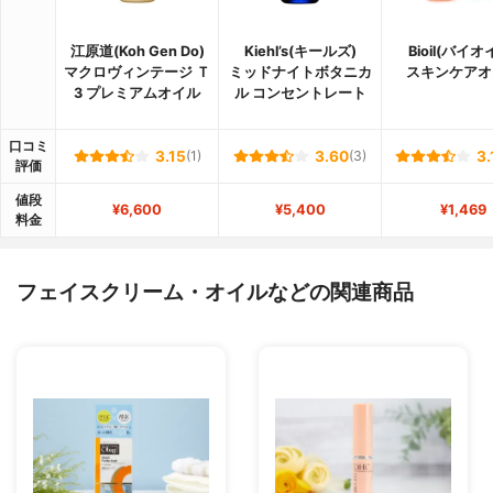
江原道(Koh Gen Do)
Kiehl’s(キールズ)
Bioil(バイオ
マクロヴィンテージ Ｔ
ミッドナイトボタニカ
スキンケアオ
3 プレミアムオイル
ル コンセントレート
口コミ
3.15
(1)
3.60
(3)
3.
評価
値段
¥6,600
¥5,400
¥1,469
料金
フェイスクリーム・オイルなどの関連商品