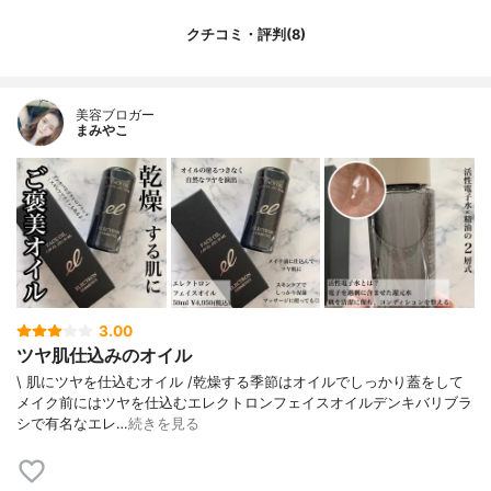
クチコミ・評判(8)
美容ブロガー
まみやこ
3.00
ツヤ肌仕込みのオイル
\ 肌にツヤを仕込むオイル /⁡乾燥する季節はオイルでしっかり蓋をして
メイク前にはツヤを仕込む⁡⁡⁡エレクトロンフェイスオイル⁡⁡⁡デンキバリブラ
シで有名なエレ…
続きを見る