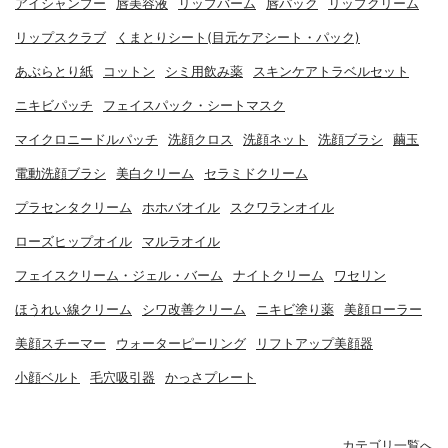
アイシャンプー
唇美容液
リップバーム
唇パック
リップクリーム
リップスクラブ
くまとりシート(目元ケアシート・パック)
あぶらとり紙
コットン
シミ用飲み薬
スキンケアトラベルセット
ニキビパッチ
フェイスパック・シートマスク
マイクロニードルパッチ
洗顔クロス
洗顔ネット
洗顔ブラシ
繭玉
電動洗顔ブラシ
美白クリーム
セラミドクリーム
プラセンタクリーム
ホホバオイル
スクワランオイル
ローズヒップオイル
マルラオイル
フェイスクリーム・ジェル・バーム
ナイトクリーム
ワセリン
ほうれい線クリーム
シワ改善クリーム
ニキビ塗り薬
美顔ローラー
美顔スチーマー
ウォーターピーリング
リフトアップ美顔器
小顔ベルト
毛穴吸引器
かっさプレート
カテゴリ一覧へ