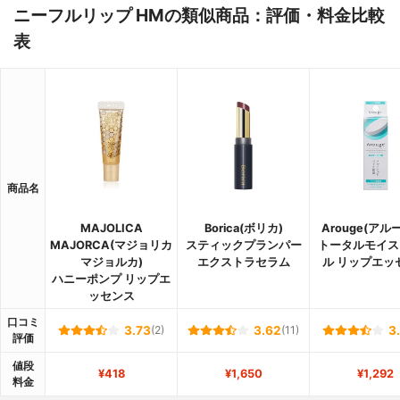
ニーフルリップ HMの類似商品：評価・料金比較
表
商品名
MAJOLICA
Borica(ボリカ)
Arouge(アル
MAJORCA(マジョリカ
スティックプランパー
トータルモイス
マジョルカ)
エクストラセラム
ル リップエッ
ハニーポンプ リップエ
ッセンス
口コミ
3.73
(2)
3.62
(11)
3
評価
値段
¥418
¥1,650
¥1,292
料金