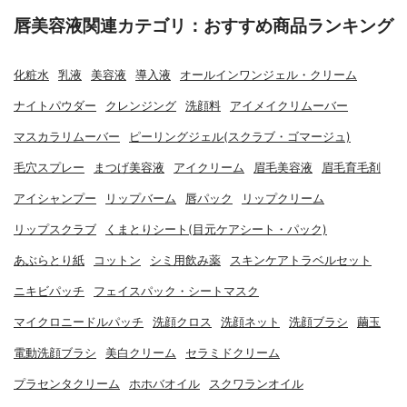
唇美容液関連カテゴリ：おすすめ商品ランキング
化粧水
乳液
美容液
導入液
オールインワンジェル・クリーム
ナイトパウダー
クレンジング
洗顔料
アイメイクリムーバー
マスカラリムーバー
ピーリングジェル(スクラブ・ゴマージュ)
毛穴スプレー
まつげ美容液
アイクリーム
眉毛美容液
眉毛育毛剤
アイシャンプー
リップバーム
唇パック
リップクリーム
リップスクラブ
くまとりシート(目元ケアシート・パック)
あぶらとり紙
コットン
シミ用飲み薬
スキンケアトラベルセット
ニキビパッチ
フェイスパック・シートマスク
マイクロニードルパッチ
洗顔クロス
洗顔ネット
洗顔ブラシ
繭玉
電動洗顔ブラシ
美白クリーム
セラミドクリーム
プラセンタクリーム
ホホバオイル
スクワランオイル