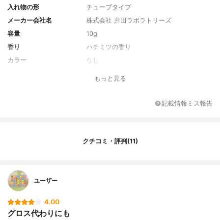
入れ物の形
チューブタイプ
メーカー会社名
株式会社 井田ラボラトリーズ
容量
10g
香り
ハチミツの香り
カラー
なし
全成分
ミネラルオイル、ワセリン、マイクロクリ
もっと見る
スタリンワックス、水添ポリイソブテン、
（ベヘン酸/エイコサン二酸）グリセリル、
グリセリン、パルミチン酸セチル、ハチミ
記載情報ミス報告
ツ、ローヤルゼリーエキス、シア脂、加水
分解ハチミツタンパク、カミツレ花エキ
ス、ダイズ油、ポリステアリン酸スクロー
ス、ニンジン根エキス、ムラサキ根エキ
クチコミ・評判(11)
ス、セスキオレイン酸ソルビタン、ミリス
チン酸オクチルドデシル、トコフェロー
ル、水、BG、香料
ユーザー
4.00
グロス代わりにも