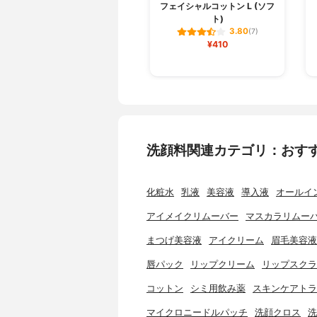
フェイシャルコットン L (ソフ
ト)
3.80
(7)
¥410
洗顔料関連カテゴリ：おす
化粧水
乳液
美容液
導入液
オールイ
アイメイクリムーバー
マスカラリムー
まつげ美容液
アイクリーム
眉毛美容液
唇パック
リップクリーム
リップスクラ
コットン
シミ用飲み薬
スキンケアトラ
マイクロニードルパッチ
洗顔クロス
洗