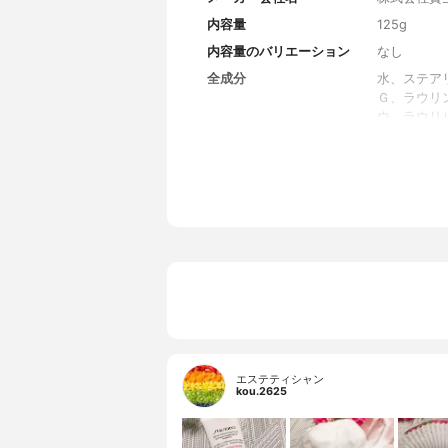
内容量
125g
内容量のバリエーション
なし
全成分
水、ステア
Ｇ、ラウリ
ウ、ラウリ
ース、メン
ス、シルク
Ａ－２Ｎａ
ＥＤＴＡ－
ンジョウ
エステティシャン
kou.2625