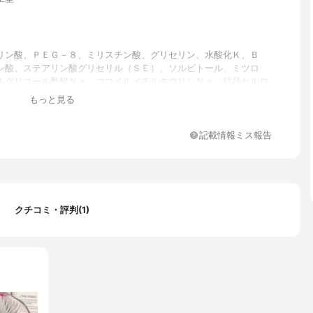
リン酸、ＰＥＧ－８、ミリスチン酸、グリセリン、水酸化Ｋ、Ｂ
ン酸、ステアリン酸グリセリル（ＳＥ）、ソルビトール、ミツロ
ルグリコール酢酸Ｎａ、ココイルメチルタウリンＮａ、結晶セルロ
トール、コメ胚芽油、アクリレーツコポリマー、シャクヤク根エキ
もっと見る
、グリチルリチン酸２Ｋ、ベタイン、酢酸トコフェロール、ＥＤＴ
、温泉水、タルク、エチルセルロース、ピロ亜硫酸Ｎａ、シリカ、
４Ｎａ、ラウリル硫酸Ｎａ、トコフェロール、安息香酸、香料、グ
記載情報ミス報告
クチコミ・評判(1)