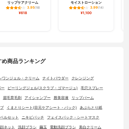
リップケアクリーム
モイストローション
3.95
3.99
(18)
(14)
¥618
¥1,100
すめ商品ランキング
ンワンジェル・クリーム
ナイトパウダー
クレンジング
バー
ピーリングジェル(スクラブ・ゴマージュ)
毛穴スプレー
眉毛育毛剤
アイシャンプー
唇美容液
リップバーム
ブ
くまとりシート(目元ケアシート・パック)
あぶらとり紙
ベルセット
ニキビパッチ
フェイスパック・シートマスク
顔ネット
洗顔ブラシ
繭玉
電動洗顔ブラシ
美白クリーム