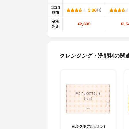
口コミ
3.80
(9)
評価
値段
¥2,805
¥1,5
料金
クレンジング・洗顔料の関
ALBION(アルビオン)