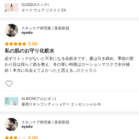
SUQQU(スック)
ヌード ウェア リクイド EX
スキンケア研究家 / 美容部員
oyedo
5.00
私の肌のお守り化粧水
必ずストックがないと不安になる化粧水です。夏は引き締め、季節の変
わり目は揺らぐ肌を整え、冬の寒い時期はローションマスクで水分補
給！本当に出会えてよかったと思える…
続きを見る
ALBION(アルビオン)
薬用スキンコンディショナー エッセンシャル N
スキンケア研究家 / 美容部員
oyedo
3.00