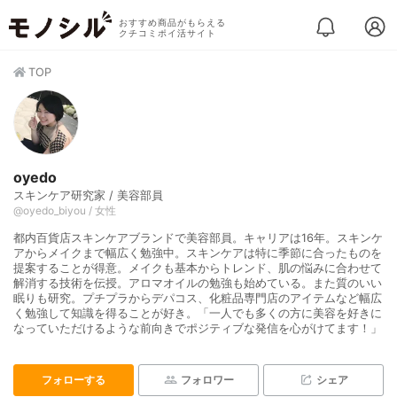
おすすめ商品がもらえる
クチコミポイ活サイト
TOP
oyedo
スキンケア研究家 / 美容部員
@oyedo_biyou / 女性
都内百貨店スキンケアブランドで美容部員。キャリアは16年。スキンケ
アからメイクまで幅広く勉強中。スキンケアは特に季節に合ったものを
提案することが得意。メイクも基本からトレンド、肌の悩みに合わせて
解消する技術を伝授。アロマオイルの勉強も始めている。また質のいい
眠りも研究。プチプラからデパコス、化粧品専門店のアイテムなど幅広
く勉強して知識を得ることが好き。「一人でも多くの方に美容を好きに
なっていただけるような前向きでポジティブな発信を心がけてます！」
フォローする
フォロワー
シェア