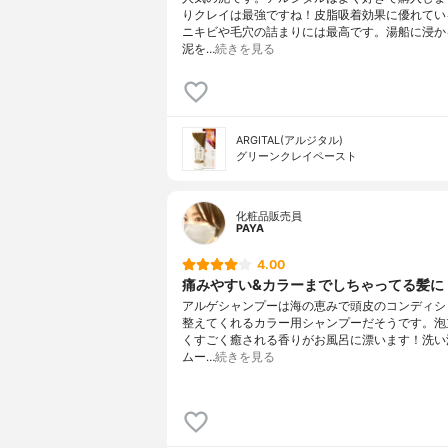
りクレイは最強ですね！皮脂吸着効果に優れてい
ニキビや毛穴の詰まりには最高です。湯船に浸か
泥を…
続きを見る
ARGITAL(アルジタル)
グリーンクレイペースト
化粧品販売員
PAYA
4.00
痛みやすい&カラーまでしちゃってる髪に
アルゲシャンプーは海の恵みで頭皮のコンディシ
整えてくれるカラー用シャンプーだそうです。泡
くすごく癒される香りがお風呂に漂います！洗い
ムー…
続きを見る