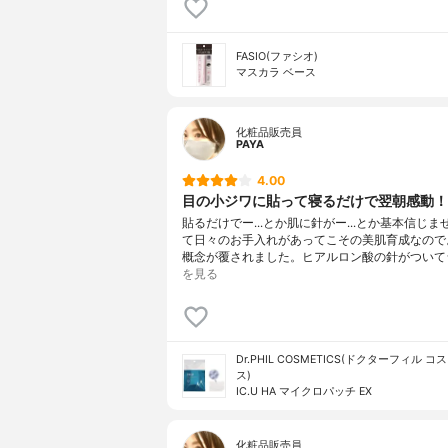
FASIO(ファシオ)
マスカラ ベース
化粧品販売員
PAYA
4.00
目の小ジワに貼って寝るだけで翌朝感動！
貼るだけでー...とか肌に針がー...とか基本信じ
て日々のお手入れがあってこその美肌育成なので
概念が覆されました。ヒアルロン酸の針がついて
を見る
Dr.PHIL COSMETICS(ドクターフィル 
ス)
IC.U HA マイクロパッチ EX
化粧品販売員