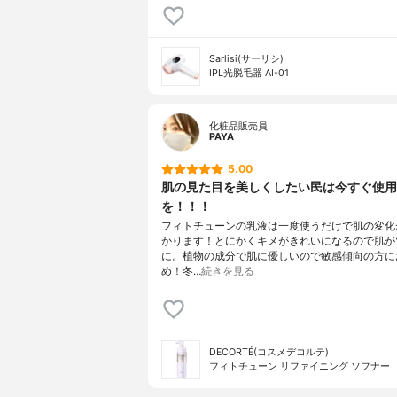
Sarlisi(サーリシ)
IPL光脱毛器 AI-01
化粧品販売員
PAYA
5.00
肌の見た目を美しくしたい民は今すぐ使用
を！！！
フィトチューンの乳液は一度使うだけで肌の変化
かります！とにかくキメがきれいになるので肌が
に。植物の成分で肌に優しいので敏感傾向の方に
め！冬…
続きを見る
DECORTÉ(コスメデコルテ)
フィトチューン リファイニング ソフナー