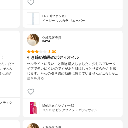
FASIO(ファシオ)
イージー マスカラ リムーバー
化粧品販売員
PAYA
3.00
！
引き締め効果のボディオイル
ません。だっ
セルライトに良い！と聞き購入しました。少しスプレータ
。そんな
イプで使いにくいのですがあと肌はしっとり柔らかさを感
シ…
続き
じます。肝心の引き締め効果は感じていませんが...もしか…
続きを見る
コスメティク
Melvita(メルヴィータ)
ロルロゼ ピンクフィット ボディオイル
化粧品販売員