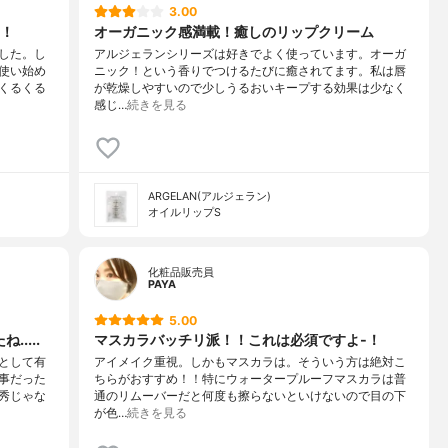
3.00
！
オーガニック感満載！癒しのリップクリーム
した。し
アルジェランシリーズは好きでよく使っています。オーガ
使い始め
ニック！という香りでつけるたびに癒されてます。私は唇
くるくる
が乾燥しやすいので少しうるおいキープする効果は少なく
感じ…
続きを見る
ARGELAN(アルジェラン)
オイルリップS
化粧品販売員
PAYA
5.00
....
マスカラバッチリ派！！これは必須ですよ-！
として有
アイメイク重視。しかもマスカラは。そういう方は絶対こ
事だった
ちらがおすすめ！！特にウォータープルーフマスカラは普
秀じゃな
通のリムーバーだと何度も擦らないといけないので目の下
が色…
続きを見る