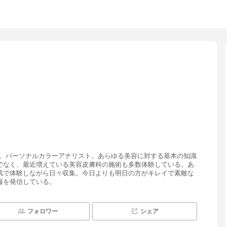
勤務。パーソナルカラーアナリスト。あらゆる美容に対する基本の知識
でなく、最近増えている美容皮膚科の施術も多数体験している。あ
肌で体験しながら日々収集。今日よりも明日の方がキレイで素敵な
報を発信している。
フォロワー
シェア