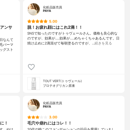
化粧品販売員
PAYA
5.00
アンサ
脱！お疲れ顔にはこれ2滴！！
SNSで知ったのですがトゥヴェールさん。価格も良心的な
のですが、効果が.....効果が.....めちゃくちゃあるんです。日
日なんて
焼け止めに2滴混ぜて毎朝塗るのですが、…
続きを見る
毛パーマ
ッグスト
TOUT VERT(トゥヴェール)
プロテオグリカン原液
化粧品販売員
PAYA
3.00
に！
毛穴や崩れにはコレ！！
す。やは
20代の時このファンデーションの旧品を愛用していまし