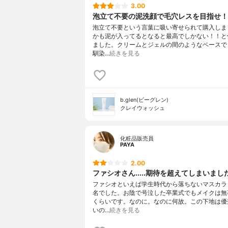
3.00
泡立て不要の泥洗顔で毛穴レスを目指せ！
泡立て不要という言葉に吸い寄せられて購入しま
かも泥が入ってるとなると最高でしかない！！と
ました。クリームとジェルの間のようなベースで
馴染…
続きを見る
b.glen(ビーグレン)
クレイウォッシュ
化粧品販売員
PAYA
2.00
ファシオさん.....期待を超えてしまいましたね.
ファシオといえば学生時代から落ちないマスカラ
名でした。お陰で号泣した卒業式でもメイクは無
くらいです。なのに。なのに何故。この下地は優
いの…
続きを見る