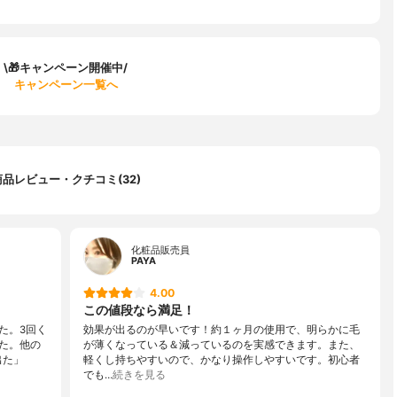
\🎁キャンペーン開催中/
キャンペーン一覧へ
商品レビュー・クチコミ(32)
化粧品販売員
PAYA
4.00
この値段なら満足！
た。3回く
効果が出るのが早いです！約１ヶ月の使用で、明らかに毛
た。他の
が薄くなっている＆減っているのを実感できます。また、
出た」
軽くし持ちやすいので、かなり操作しやすいです。初心者
でも…
続きを見る