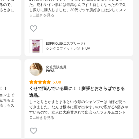
るので、
た。崩れやすい肌には最高なんです！新しくなったので久
るときに
し振りに購入しました。30代でツヤ肌好きには少しミスマ
ッ…
続きを見る
ESPRIQUE(エスプリーク)
シンクロフィット パクト UV
化粧品販売員
PAYA
5.00
！！
くせで悩んでいる民に！！膨張とおさらばできる
逸品。
ョンまで
立ちもよ
しっとりとかまとまるという類のシャンプーは山ほど使っ
流しもス
てきました。なんせ根本に癖が出やすいので広がる&痛みや
すいもので。友人に大絶賛されて出会ったフォルムコント
ロ…
続きを見る