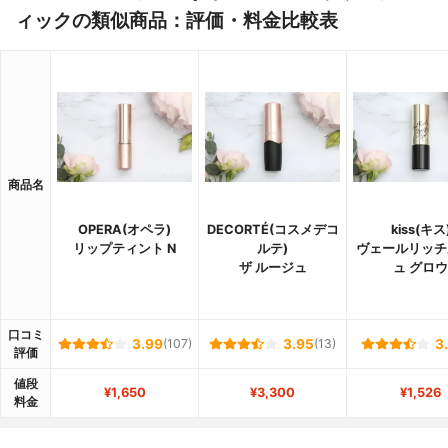
ィックの類似商品：評価・料金比較表
商品名
OPERA(オペラ)
DECORTÉ(コスメデコ
kiss(キス
リップティント N
ルテ)
ヴェールリッチ
ザ ルージュ
ュ グロウ
口コミ
3.99
(107)
3.95
(13)
3
評価
値段
¥1,650
¥3,300
¥1,526
料金