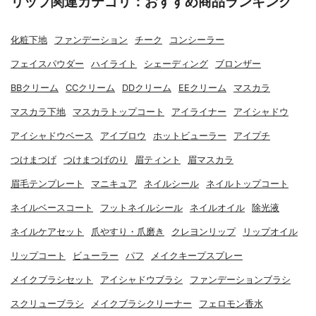
リップ関連カテゴリ：おすすめ商品ランキング
化粧下地
ファンデーション
チーク
コンシーラー
フェイスパウダー
ハイライト
シェーディング
ブロンザー
BBクリーム
CCクリーム
DDクリーム
EEクリーム
マスカラ
マスカラ下地
マスカラトップコート
アイライナー
アイシャドウ
アイシャドウベース
アイブロウ
ホットビューラー
アイプチ
つけまつげ
つけまつげのり
眉ティント
眉マスカラ
眉毛テンプレート
マニキュア
ネイルシール
ネイルトップコート
ネイルベースコート
フットネイルシール
ネイルオイル
除光液
ネイルケアセット
爪やすり・爪磨き
クレヨンリップ
リップオイル
リップコート
ビューラー
パフ
メイクキープスプレー
メイクブラシセット
アイシャドウブラシ
ファンデーションブラシ
スクリューブラシ
メイクブラシクリーナー
フェロモン香水