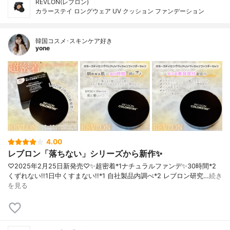
REVLON(レブロン)
カラーステイ ロングウェア UV クッション ファンデーション
韓国コスメ･スキンケア好き
yone
4.00
レブロン「落ちない」シリーズから新作✨️
♡2025年2月25日新発売♡⁡⁡✨️超密着*1ナチュラルファンデ✨️⁡30時間*2
くずれない!!1日中くすまない!!⁡⁡*1 自社製品内調べ*2 レブロン研究…
続き
を見る