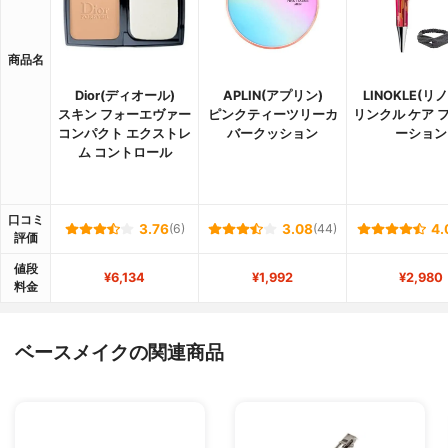
商品名
Dior(ディオール)
APLIN(アプリン)
LINOKLE(リ
スキン フォーエヴァー
ピンクティーツリーカ
リンクル ケア 
コンパクト エクストレ
バークッション
ーション
ム コントロール
口コミ
3.76
(6)
3.08
(44)
4.
評価
値段
¥6,134
¥1,992
¥2,980
料金
ベースメイクの関連商品