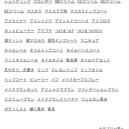
シェーディング
ブロンザー
BBクリーム
CCクリーム
DDクリーム
EEクリーム
マスカラ
マスカラ下地
マスカラトップコート
アイライナー
アイシャドウ
アイシャドウベース
アイブロウ
ホットビューラー
アイプチ
つけまつげ
つけまつげのり
眉ティント
眉マスカラ
眉毛テンプレート
マニキュア
ネイルシール
ネイルトップコート
ネイルベースコート
フットネイルシール
ネイルオイル
除光液
ネイルケアセット
爪やすり・爪磨き
リップ
クレヨンリップ
リップオイル
リップコート
ビューラー
パフ
メイクキープスプレー
メイクブラシセット
アイシャドウブラシ
ファンデーションブラシ
スクリューブラシ
メイクブラシクリーナー
フェロモン香水
ボディミスト
練り香水
香水
カテゴリ一覧へ