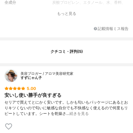
全成分
炭酸プロピレン、エタノール、水、香料、
ミネラルオイル、ヤシ油、アロエベラ葉エ
もっと見る
キス
記載情報ミス報告
クチコミ・評判(5)
美容ブロガー / アロマ美容研究家
すずにゃん子
5.00
安いし使い勝手が良すぎる
セリアで買えてとにかく安いです。しかも匂いもパッケージにあるとお
りキツくないので匂いに敏感な自分でも不快感なく使えるので何度もリ
ピートしています。シートを乾燥さ…
続きを見る