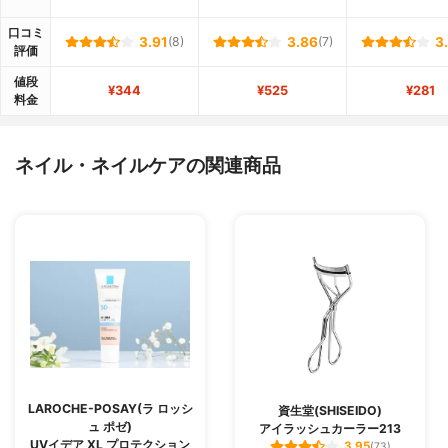
口コミ
3.91
(8)
3.86
(7)
3
評価
値段
¥344
¥525
¥281
料金
ネイル・ネイルケアの関連商品
LAROCHE-POSAY(ラ ロッシ
資生堂(SHISEIDO)
ュ ポゼ)
アイラッシュカーラー213
UVイデア XL プロテクション
3.95
(73)