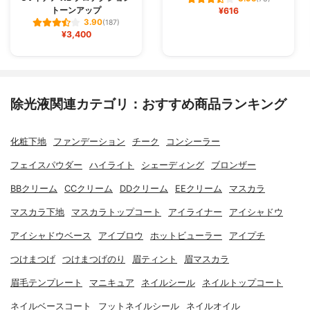
トーンアップ
¥616
3.90
(187)
¥3,400
除光液関連カテゴリ：おすすめ商品ランキング
化粧下地
ファンデーション
チーク
コンシーラー
フェイスパウダー
ハイライト
シェーディング
ブロンザー
BBクリーム
CCクリーム
DDクリーム
EEクリーム
マスカラ
マスカラ下地
マスカラトップコート
アイライナー
アイシャドウ
アイシャドウベース
アイブロウ
ホットビューラー
アイプチ
つけまつげ
つけまつげのり
眉ティント
眉マスカラ
眉毛テンプレート
マニキュア
ネイルシール
ネイルトップコート
ネイルベースコート
フットネイルシール
ネイルオイル