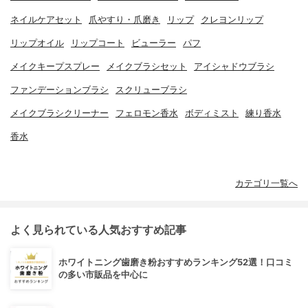
ネイルケアセット
爪やすり・爪磨き
リップ
クレヨンリップ
リップオイル
リップコート
ビューラー
パフ
メイクキープスプレー
メイクブラシセット
アイシャドウブラシ
ファンデーションブラシ
スクリューブラシ
メイクブラシクリーナー
フェロモン香水
ボディミスト
練り香水
香水
カテゴリ一覧へ
よく見られている人気おすすめ記事
ホワイトニング歯磨き粉おすすめランキング52選！口コミ
の多い市販品を中心に