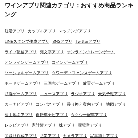
ワインアプリ関連カテゴリ：おすすめ商品ランキ
ング
妊活アプリ
カップルアプリ
マッチングアプリ
LINEスタンプ作成アプリ
SNSアプリ
Twitterアプリ
ライブ配信アプリ
顔文字アプリ
オンラインクレーンゲーム
オンラインゲームアプリ
コインゲームアプリ
ソーシャルゲームアプリ
タワーディフェンスゲームアプリ
ボードゲームアプリ
三国志ゲームアプリ
放置ゲームアプリ
頭脳ゲームアプリ
ニュースアプリ
ラジオアプリ
天気予報アプリ
カーナビアプリ
コンパスアプリ
乗り換え案内アプリ
地図アプリ
登山地図アプリ
自転車ナビアプリ
タクシー配車アプリ
レシピアプリ
家計簿アプリ
株アプリ
環境音アプリ
間取り作成アプリ
防災アプリ
カメラアプリ
写真加工アプリ