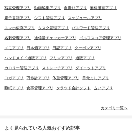
写真管理アプリ
動画編集アプリ
自撮りアプリ
無料漫画アプリ
電子書籍アプリ
シフト管理アプリ
スケジュールアプリ
スマホ依存アプリ
タスク管理アプリ
パスワード管理アプリ
名刺管理アプリ
通信量チェッカーアプリ
ゴルフスコア管理アプリ
メモアプリ
日本酒アプリ
日記アプリ
クーポンアプリ
ハンドメイド通販アプリ
フリマアプリ
通販アプリ
カロリー管理アプリ
ストレッチアプリ
ダイエットアプリ
ヨガアプリ
万歩計アプリ
体重管理アプリ
目覚ましアプリ
睡眠アプリ
食事管理アプリ
クラウド会計ソフト
占いアプリ
カテゴリ一覧へ
よく見られている人気おすすめ記事