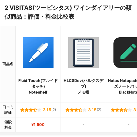
2 VISITAS(ツービシタス) ワインダイアリーの類
似商品：評価・料金比較表
商品名
Fluid Touch(フルイド
HLCSDev(ハルクスデ
Notas Notep
タッチ)
ブ)
ズノートパッ
Noteshelf
メモ帳
BlackNot
口コミ
3.15
(2)
3.15
(2)
3
評価
値段
¥1,500
-
-
料金