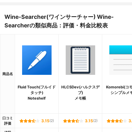
Wine-Searcher(ワインサーチャー) Wine-
Searcherの類似商品：評価・料金比較表
商品名
Fluid Touch(フルイド
HLCSDev(ハルクスデ
Komorebi(コ
タッチ)
ブ)
シンプルメ
Noteshelf
メモ帳
口コミ
3.15
(2)
3.15
(2)
3
評価