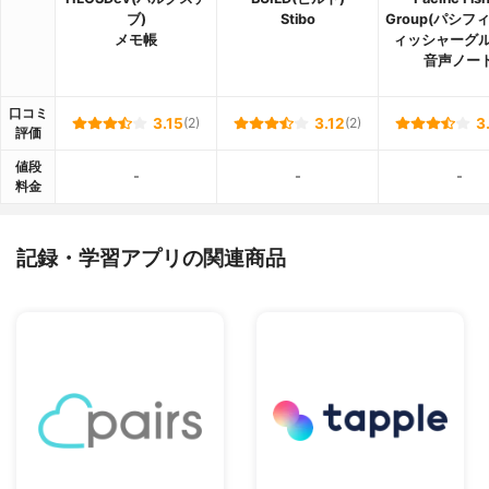
ブ)
Stibo
Group(パシフ
メモ帳
ィッシャーグル
音声ノー
口コミ
3.15
(2)
3.12
(2)
3
評価
値段
-
-
-
料金
記録・学習アプリの関連商品