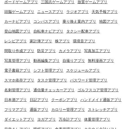
ボードゲームアプリ
三国志ゲームアプリ
放置ゲームアプリ
頭脳ゲームアプリ
ニュースアプリ
ラジオアプリ
天気予報アプリ
カーナビアプリ
コンパスアプリ
乗り換え案内アプリ
地図アプリ
登山地図アプリ
自転車ナビアプリ
タクシー配車アプリ
レシピアプリ
家計簿アプリ
株アプリ
環境音アプリ
間取り作成アプリ
防災アプリ
カメラアプリ
写真加工アプリ
写真管理アプリ
動画編集アプリ
自撮りアプリ
無料漫画アプリ
電子書籍アプリ
シフト管理アプリ
スケジュールアプリ
スマホ依存アプリ
タスク管理アプリ
パスワード管理アプリ
名刺管理アプリ
通信量チェッカーアプリ
ゴルフスコア管理アプリ
日本酒アプリ
日記アプリ
クーポンアプリ
ハンドメイド通販アプリ
フリマアプリ
通販アプリ
カロリー管理アプリ
ストレッチアプリ
ダイエットアプリ
ヨガアプリ
万歩計アプリ
体重管理アプリ