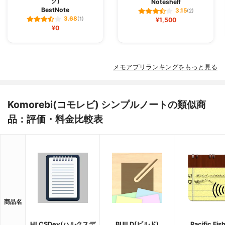
グ)
Noteshelf
BestNote
3.15
(2)
3.68
(1)
¥1,500
¥0
メモアプリランキングをもっと見る
Komorebi(コモレビ) シンプルノートの類似商
品：評価・料金比較表
商品名
HLCSDev(ハルクスデ
BUILD(ビルド)
Pacific Fis