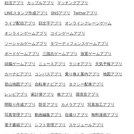
妊活アプリ
カップルアプリ
マッチングアプリ
LINEスタンプ作成アプリ
SNSアプリ
Twitterアプリ
ライブ配信アプリ
顔文字アプリ
オンラインクレーンゲーム
オンラインゲームアプリ
コインゲームアプリ
ソーシャルゲームアプリ
タワーディフェンスゲームアプリ
ボードゲームアプリ
三国志ゲームアプリ
放置ゲームアプリ
頭脳ゲームアプリ
ニュースアプリ
ラジオアプリ
天気予報アプリ
カーナビアプリ
コンパスアプリ
乗り換え案内アプリ
地図アプリ
登山地図アプリ
自転車ナビアプリ
タクシー配車アプリ
レシピアプリ
家計簿アプリ
株アプリ
環境音アプリ
間取り作成アプリ
防災アプリ
カメラアプリ
写真加工アプリ
写真管理アプリ
動画編集アプリ
自撮りアプリ
無料漫画アプリ
電子書籍アプリ
シフト管理アプリ
スケジュールアプリ