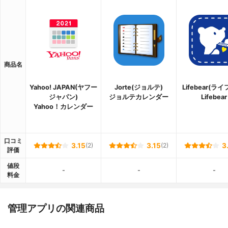
商品名
Yahoo! JAPAN(ヤフー
Jorte(ジョルテ)
Lifebear(ラ
ジャパン)
ジョルテカレンダー
Lifebear
Yahoo！カレンダー
口コミ
3.15
(2)
3.15
(2)
3
評価
値段
-
-
-
料金
管理アプリの関連商品