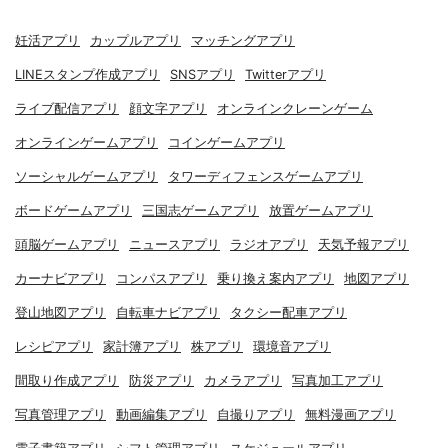
妊活アプリ
カップルアプリ
マッチングアプリ
LINEスタンプ作成アプリ
SNSアプリ
Twitterアプリ
ライブ配信アプリ
顔文字アプリ
オンラインクレーンゲーム
オンラインゲームアプリ
コインゲームアプリ
ソーシャルゲームアプリ
タワーディフェンスゲームアプリ
ボードゲームアプリ
三国志ゲームアプリ
放置ゲームアプリ
頭脳ゲームアプリ
ニュースアプリ
ラジオアプリ
天気予報アプリ
カーナビアプリ
コンパスアプリ
乗り換え案内アプリ
地図アプリ
登山地図アプリ
自転車ナビアプリ
タクシー配車アプリ
レシピアプリ
家計簿アプリ
株アプリ
環境音アプリ
間取り作成アプリ
防災アプリ
カメラアプリ
写真加工アプリ
写真管理アプリ
動画編集アプリ
自撮りアプリ
無料漫画アプリ