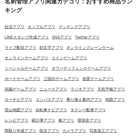
名刺管理アプリ関連カテゴリ：おすすめ商品ラン
キング
妊活アプリ
カップルアプリ
マッチングアプリ
LINEスタンプ作成アプリ
SNSアプリ
Twitterアプリ
ライブ配信アプリ
顔文字アプリ
オンラインクレーンゲーム
オンラインゲームアプリ
コインゲームアプリ
ソーシャルゲームアプリ
タワーディフェンスゲームアプリ
ボードゲームアプリ
三国志ゲームアプリ
放置ゲームアプリ
頭脳ゲームアプリ
ニュースアプリ
ラジオアプリ
天気予報アプリ
カーナビアプリ
コンパスアプリ
乗り換え案内アプリ
地図アプリ
登山地図アプリ
自転車ナビアプリ
タクシー配車アプリ
レシピアプリ
家計簿アプリ
株アプリ
環境音アプリ
間取り作成アプリ
防災アプリ
カメラアプリ
写真加工アプリ