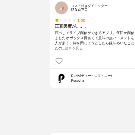
コスメ好きダイエッター
ひなたマコ
1.00
正直民度が。。。
顔出しでライブ配信ができるアプリ。何回か配信
ましたがボックス目当てで意味の無いコメントを
人が多く、枠を閉じようとしたら嫌味めいたこと
たの…
続きを見る
DeNA(ディー・エヌ・エー)
Pococha