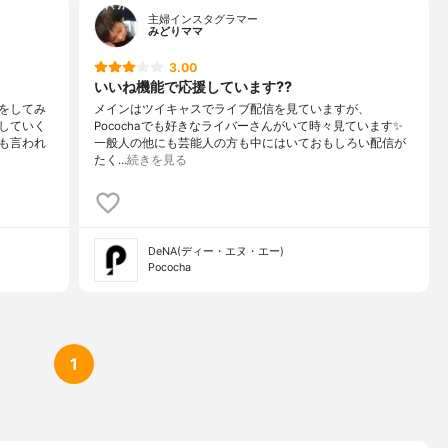
主婦インスタグラマー
みどりママ
3.00
いいね機能で応援しています??
をしてみ
メインはツイキャスでライブ配信を見ていますが、
していく
Pocochaでも好きなライバーさんがいて時々見ています✨
も言われ
一般人の他にも芸能人の方も中にはいておもしろい配信が
たく…
続きを見る
DeNA(ディー・エヌ・エー)
Pococha
1