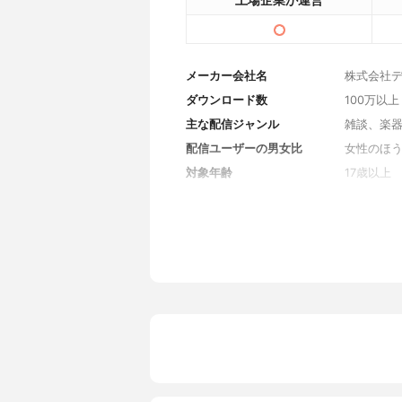
上場企業が運営
メーカー会社名
株式会社
ダウンロード数
100万以上
主な配信ジャンル
雑談、楽
配信ユーザーの男女比
女性のほ
対象年齢
17歳以上
応援機能
投げ銭
無料応援アイテムの入手方法
ライブ配
対応端末
iPhone、A