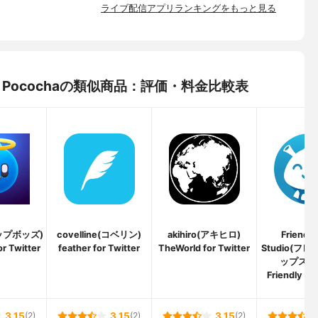
ライブ配信アプリランキングをもっと見る
 Pocochaの類似商品：評価・料金比較表
タップボッズ)
covelline(コベリン)
akihiro(アキヒロ)
Friendl
r Twitter
feather for Twitter
TheWorld for Twitter
Studio(フ
ップスタ
Friendly For
3.15
(2)
3.15
(2)
3.15
(2)