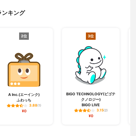
ランキング
2位
3位
BIGO TECHNOLOGY(ビゴテ
A Inc.(エーインク)
S
クノロジー)
ふわっち
BIGO LIVE
3.88
(1)
3.15
¥0
(2)
¥0