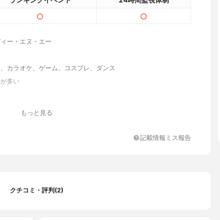
ランキングイベント
24時間監視体制
ディー・エヌ・エー
器、カラオケ、ゲーム、コスプレ、ダンス
うが多い
もっと見る
信の視聴、ログイン
ndroid、iPad
記載情報ミス報告
クチコミ・評判(2)