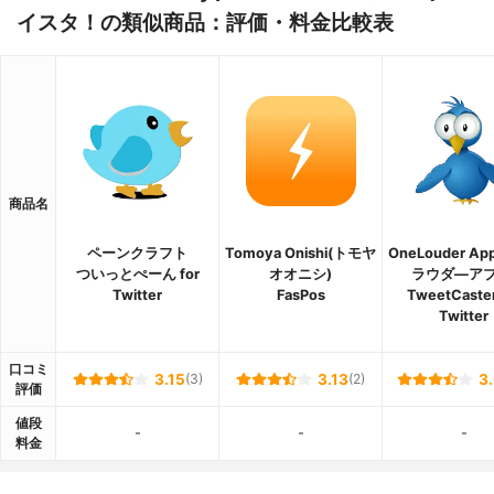
イスタ！の類似商品：評価・料金比較表
商品名
ペーンクラフト
Tomoya Onishi(トモヤ
OneLouder A
ついっとぺーん for
オオニシ)
ラウダ―アプ
Twitter
FasPos
TweetCaster
Twitter
口コミ
3.15
(3)
3.13
(2)
3
評価
値段
-
-
-
料金