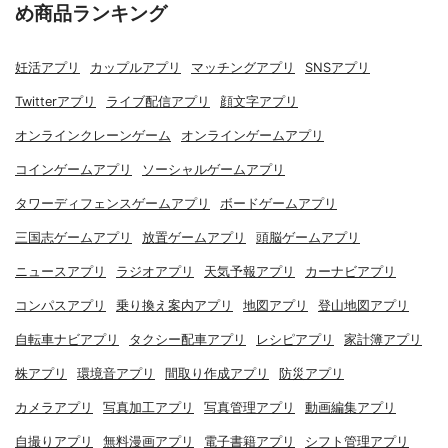
め商品ランキング
妊活アプリ
カップルアプリ
マッチングアプリ
SNSアプリ
Twitterアプリ
ライブ配信アプリ
顔文字アプリ
オンラインクレーンゲーム
オンラインゲームアプリ
コインゲームアプリ
ソーシャルゲームアプリ
タワーディフェンスゲームアプリ
ボードゲームアプリ
三国志ゲームアプリ
放置ゲームアプリ
頭脳ゲームアプリ
ニュースアプリ
ラジオアプリ
天気予報アプリ
カーナビアプリ
コンパスアプリ
乗り換え案内アプリ
地図アプリ
登山地図アプリ
自転車ナビアプリ
タクシー配車アプリ
レシピアプリ
家計簿アプリ
株アプリ
環境音アプリ
間取り作成アプリ
防災アプリ
カメラアプリ
写真加工アプリ
写真管理アプリ
動画編集アプリ
自撮りアプリ
無料漫画アプリ
電子書籍アプリ
シフト管理アプリ