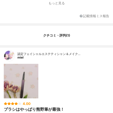
特徴
-
もっと見る
全長（mm）
100
毛の長さ（mm）
9
記載情報ミス報告
毛の幅（mm）
6
クチコミ・評判(1)
認定フェイシャルエステティシャン＆メイク…
miel
4.00
ブラシはやっぱり熊野筆が最強！