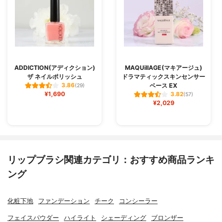
ADDICTION(アディクション)
MAQUillAGE(マキアージュ)
ザ ネイルポリッシュ
ドラマティックスキンセンサー
ベース EX
3.86
(29)
¥1,690
3.82
(57)
¥2,029
リップブラシ関連カテゴリ：おすすめ商品ランキ
ング
化粧下地
ファンデーション
チーク
コンシーラー
フェイスパウダー
ハイライト
シェーディング
ブロンザー