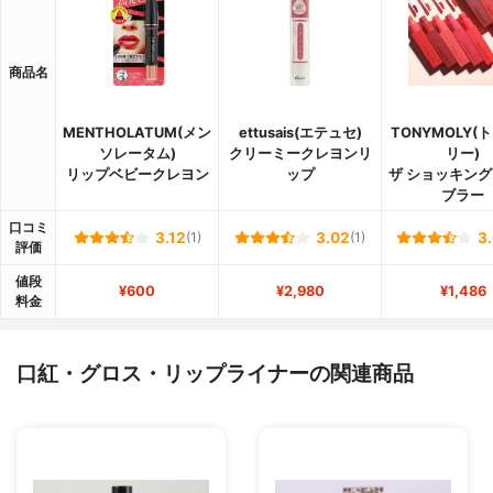
商品名
MENTHOLATUM(メン
ettusais(エテュセ)
TONYMOLY(
ソレータム)
クリーミークレヨンリ
リー)
リップベビークレヨン
ップ
ザ ショッキング
ブラー
口コミ
3.12
(1)
3.02
(1)
3
評価
値段
¥600
¥2,980
¥1,486
料金
口紅・グロス・リップライナーの関連商品