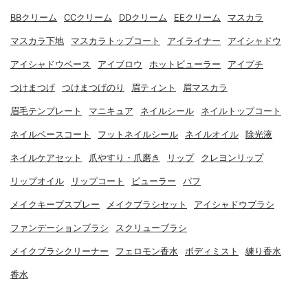
BBクリーム
CCクリーム
DDクリーム
EEクリーム
マスカラ
マスカラ下地
マスカラトップコート
アイライナー
アイシャドウ
アイシャドウベース
アイブロウ
ホットビューラー
アイプチ
つけまつげ
つけまつげのり
眉ティント
眉マスカラ
眉毛テンプレート
マニキュア
ネイルシール
ネイルトップコート
ネイルベースコート
フットネイルシール
ネイルオイル
除光液
ネイルケアセット
爪やすり・爪磨き
リップ
クレヨンリップ
リップオイル
リップコート
ビューラー
パフ
メイクキープスプレー
メイクブラシセット
アイシャドウブラシ
ファンデーションブラシ
スクリューブラシ
メイクブラシクリーナー
フェロモン香水
ボディミスト
練り香水
香水