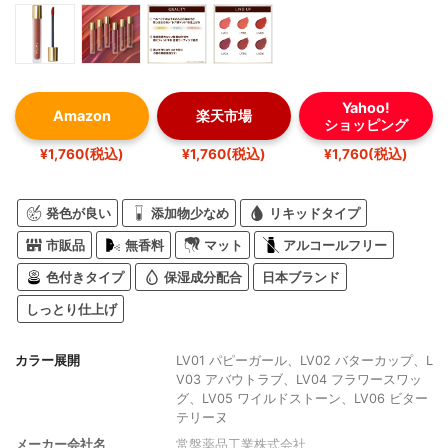
Yahoo!
Amazon
楽天市場
ショッピング
¥1,760(税込)
¥1,760(税込)
¥1,760(税込)
発色が良い
添加物少なめ
リキッドタイプ
市販品
無香料
マット
アルコールフリー
色付きタイプ
保湿成分配合
日本ブランド
しっとり仕上げ
カラー展開
LV01 パピーガール、LV02 バターカップ、L
V03 アバウトラブ、LV04 フラワースワッ
グ、LV05 ワイルドストーン、LV06 ビター
テリーヌ
メーカー会社名
常盤薬品工業株式会社