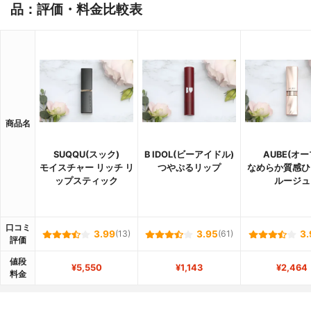
品：評価・料金比較表
商品名
SUQQU(スック)
B IDOL(ビーアイドル)
AUBE(オー
モイスチャー リッチ リ
つやぷるリップ
なめらか質感ひ
ップスティック
ルージュ
口コミ
3.99
(13)
3.95
(61)
3.
評価
値段
¥5,550
¥1,143
¥2,464
料金