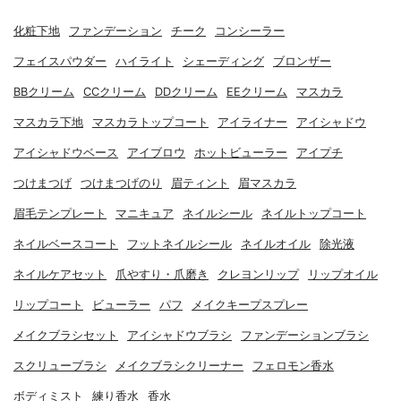
化粧下地
ファンデーション
チーク
コンシーラー
フェイスパウダー
ハイライト
シェーディング
ブロンザー
BBクリーム
CCクリーム
DDクリーム
EEクリーム
マスカラ
マスカラ下地
マスカラトップコート
アイライナー
アイシャドウ
アイシャドウベース
アイブロウ
ホットビューラー
アイプチ
つけまつげ
つけまつげのり
眉ティント
眉マスカラ
眉毛テンプレート
マニキュア
ネイルシール
ネイルトップコート
ネイルベースコート
フットネイルシール
ネイルオイル
除光液
ネイルケアセット
爪やすり・爪磨き
クレヨンリップ
リップオイル
リップコート
ビューラー
パフ
メイクキープスプレー
メイクブラシセット
アイシャドウブラシ
ファンデーションブラシ
スクリューブラシ
メイクブラシクリーナー
フェロモン香水
ボディミスト
練り香水
香水