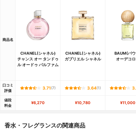
商品名
CHANEL(シャネル)
CHANEL(シャネル)
BAUM(バウ
チャンス オー タンドゥ
ガブリエル シャネル
オーデコロ
ル オードゥ パルファム
口コミ
3.71
(7)
3.64
(1)
3
評価
値段
¥6,270
¥10,780
¥11,000
料金
香水・フレグランスの関連商品