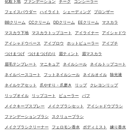
化粧下地
ファンデーション
チーク
コンシーラー
フェイスパウダー
ハイライト
シェーディング
ブロンザー
BBクリーム
CCクリーム
DDクリーム
EEクリーム
マスカラ
マスカラ下地
マスカラトップコート
アイライナー
アイシャドウ
アイシャドウベース
アイブロウ
ホットビューラー
アイプチ
つけまつげ
つけまつげのり
眉ティント
眉マスカラ
眉毛テンプレート
マニキュア
ネイルシール
ネイルトップコート
ネイルベースコート
フットネイルシール
ネイルオイル
除光液
ネイルケアセット
爪やすり・爪磨き
リップ
クレヨンリップ
リップオイル
リップコート
ビューラー
パフ
メイクキープスプレー
メイクブラシセット
アイシャドウブラシ
ファンデーションブラシ
スクリューブラシ
メイクブラシクリーナー
フェロモン香水
ボディミスト
練り香水