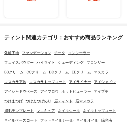
ティント関連カテゴリ：おすすめ商品ランキング
化粧下地
ファンデーション
チーク
コンシーラー
フェイスパウダー
ハイライト
シェーディング
ブロンザー
BBクリーム
CCクリーム
DDクリーム
EEクリーム
マスカラ
マスカラ下地
マスカラトップコート
アイライナー
アイシャドウ
アイシャドウベース
アイブロウ
ホットビューラー
アイプチ
つけまつげ
つけまつげのり
眉ティント
眉マスカラ
眉毛テンプレート
マニキュア
ネイルシール
ネイルトップコート
ネイルベースコート
フットネイルシール
ネイルオイル
除光液