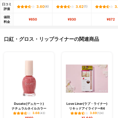
口コミ
3.60
(4)
3.62
(1)
3
評価
値段
¥650
¥930
¥672
料金
口紅・グロス・リップライナーの関連商品
Ducato(デュカート)
Love Liner(ラブ・ライナー)
ナチュラルネイルカラー
リキッドアイライナーR4
3.68
3.69
(43)
(124)
¥660
¥1,640