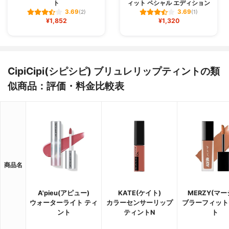
ト
ィット ペシャル エディション
3.69
3.69
(2)
(1)
¥1,852
¥1,320
CipiCipi(シピシピ) ブリュレリップティントの類
似商品：評価・料金比較表
商品名
A'pieu(アピュー)
KATE(ケイト)
MERZY(マー
ウォーターライト ティ
カラーセンサーリップ
ブラーフィット
ント
ティントN
ト